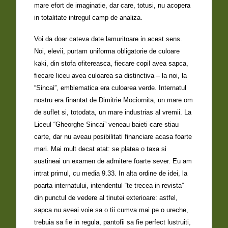
mare efort de imaginatie, dar care, totusi, nu acopera
in totalitate intregul camp de analiza.
Voi da doar cateva date lamuritoare in acest sens.
Noi, elevii, purtam uniforma obligatorie de culoare
kaki, din stofa ofitereasca, fiecare copil avea sapca,
fiecare liceu avea culoarea sa distinctiva – la noi, la
“Sincai”, emblematica era culoarea verde. Internatul
nostru era finantat de Dimitrie Mociornita, un mare om
de suflet si, totodata, un mare industrias al vremii. La
Liceul “Gheorghe Sincai” veneau baieti care stiau
carte, dar nu aveau posibilitati financiare acasa foarte
mari. Mai mult decat atat: se platea o taxa si
sustineai un examen de admitere foarte sever. Eu am
intrat primul, cu media 9.33. In alta ordine de idei, la
poarta internatului, intendentul “te trecea in revista”
din punctul de vedere al tinutei exterioare: astfel,
sapca nu aveai voie sa o tii cumva mai pe o ureche,
trebuia sa fie in regula, pantofii sa fie perfect lustruiti,