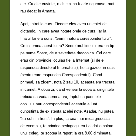
etc. Cu alte cuvinte, o disciplina foarte riguroasa, mai
rau decat in Armata.
Apoi, intrai la curs. Fiecare elev avea un caiet de
dictando, in care avea notate orele de curs, iar la
finalul lor era scris: “Semmnatura corespondentului”.
Ce insemna acest lucru? Secretarul liceului era un tip
pe nume Soare, de o severitate draconica. Cei care
erau din provincie locuiau fie la Internat (si de ei
raspundea directorul Internatului), fie la gazde, in oras
(pentru care raspundea Corespondentul). Cand
primeai, sa zicem, nota 2 sau 10, aceasta era trecuta
in carnet. A doua zi, cand veneai la scoala, dirigintele
trebuia sa vada semnatura, faptul ca parintele
copilului sau corespondentul acestuia a luat
cunostinta de existenta acelei note. Asadar, nu puteai
“sa sufli in front”. In plus, la cea mai mica greseala –
de exemplu, te prindea pedagogul ca i-ai dat o palma
unui coleg, te scotea la raport la ora 8.00 dimineata.