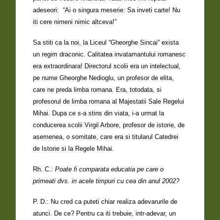
adeseori: “Ai o singura meserie: Sa inveti carte! Nu
iti cere nimeni nimic altceva!”
Sa stiti ca la noi, la Liceul “Gheorghe Sincai” exista
un regim draconic. Calitatea invatamantului romanesc
era extraordinara! Directorul scolii era un intelectual,
pe nume Gheorghe Nedioglu, un profesor de elita,
care ne preda limba romana. Era, totodata, si
profesorul de limba romana al Majestatii Sale Regelui
Mihai. Dupa ce s-a stins din viata, i-a urmat la
conducerea scolii Virgil Arbore, profesor de istorie, de
asemenea, o somitate, care era si titularul Catedrei
de Istorie si la Regele Mihai.
Rh. C.:
Poate fi comparata educatia pe care o
primeati dvs. in acele timpuri cu cea din anul 2002?
P. D.: Nu cred ca puteti chiar realiza adevarurile de
atunci. De ce? Pentru ca iti trebuie, intr-adevar, un