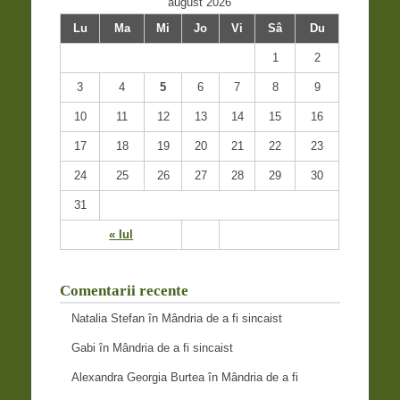
august 2026
Lu
Ma
Mi
Jo
Vi
Sâ
Du
1
2
3
4
5
6
7
8
9
10
11
12
13
14
15
16
17
18
19
20
21
22
23
24
25
26
27
28
29
30
31
« Iul
Comentarii recente
Natalia Stefan
în
Mândria de a fi sincaist
Gabi
în
Mândria de a fi sincaist
Alexandra Georgia Burtea
în
Mândria de a fi