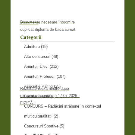
•
•
•
•
•
•
•
•
•
•
Documente necesare întocmire
duplicat diplomă de bacalaureat
Categorii
Admitere
(18)
Alte concursuri
(49)
Anunturi Elevi
(212)
Anunturi Profesori
(107)
Asociatie Parinti
(25)
Rezultate reexaminare după
examen de corigențe 17.07.2026 -
Bacalaureat
(23)
FIZICĂ -
CONCURS – Rădăcini străbune în contextul
multiculturalității
(2)
Concursuri Sportive
(5)