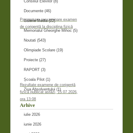
Consiliul Elevilor
(8)
Documente
(46)
Programare reexaminare examen
Galerie Media
(22)
de corigență la disciplina fizică
Memorialul Gheorghe Mihoc
(5)
Noutati
(543)
Olimpiade Scolare
(19)
Proiecte
(27)
RAPORT
(3)
Școala Pilot
(1)
Rezultate examene de corigență
Ziua Absolventului
(1)
fizică publicat astăzi, 15.07.2026,
ora 13:08
Arhive
iulie 2026
iunie 2026