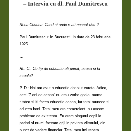
– Interviu cu dl. Paul Dumitrescu
Rhea Cristina: Cand si unde v-ati nascut dvs.?
Paul Dumitrescu: In Bucuresti, in data de 23 februarie
1925.
….
Rh. C.: Ce tip de educatie ati primit, acasa si la
scoala?
P. D.: Noi am avut o educatie absolut curata. Adica,
acei “7 ani de-acasa” nu erau vorba goala, mama
statea si iti facea educatie acasa, iar tatal muncea si
aducea bani. Tatal meu era comerciant, nu aveam
probleme de existenta. Eu eram singurul copil la
parinti si nu-mi faceam griji in privinta viitorului, din
punct de vedere financiar. Tatal meu imi repeta