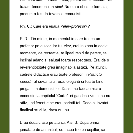
traiam fenomenul in sine! Nu era o chestie formala,
precum a fost la tovarasii comunisti.
Rh. C.:
Care era relatia <elev-profesor>?
P. D.: Tin minte, in momentul in care trecea un
profesor pe culoar, iar tu, elev, erai in zona in acele
momente, de recreatie, te lipeai rapid de perete, te
inclinai adanc si salutai foarte respectuos. Erai de o
reverentiozitate greu imaginabila astazi. Pe atunci,
cadrele didactice erau toate profesori, in<
stricto
senso
> al cuvantului: erau eleganti si foarte bine
pregatiti in domeniul lor. Dansii nu faceau nici o
concesie la capitolul “Carte”: ei gandeau <stii sau nu
stii>, indiferent cine erau parintii tai. Daca ai invatat,
finalizai studiile, daca nu, nu.
Erau doua clase pe atunci, A si B. Dupa prima
jumatate de an, initial, se facea trierea copillor, iar