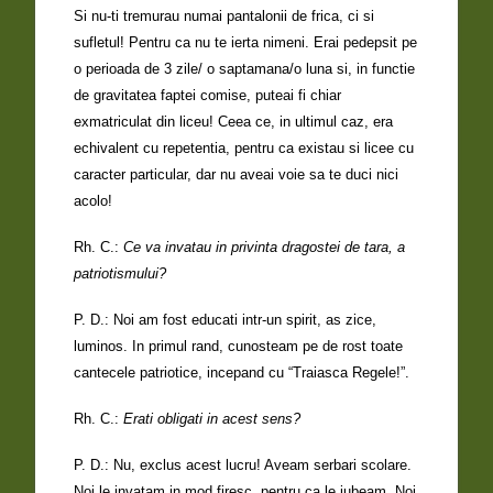
Si nu-ti tremurau numai pantalonii de frica, ci si
sufletul! Pentru ca nu te ierta nimeni. Erai pedepsit pe
o perioada de 3 zile/ o saptamana/o luna si, in functie
de gravitatea faptei comise, puteai fi chiar
exmatriculat din liceu! Ceea ce, in ultimul caz, era
echivalent cu repetentia, pentru ca existau si licee cu
caracter particular, dar nu aveai voie sa te duci nici
acolo!
Rh. C.:
Ce va invatau in privinta dragostei de tara, a
patriotismului?
P. D.: Noi am fost educati intr-un spirit, as zice,
luminos. In primul rand, cunosteam pe de rost toate
cantecele patriotice, incepand cu “Traiasca Regele!”.
Rh. C.:
Erati obligati in acest sens?
P. D.: Nu, exclus acest lucru! Aveam serbari scolare.
Noi le invatam in mod firesc, pentru ca le iubeam. Noi