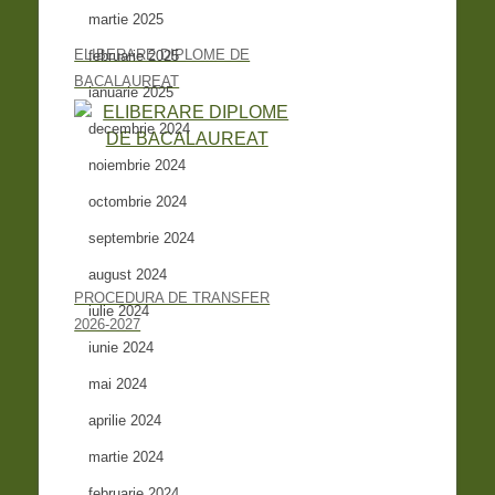
martie 2025
ELIBERARE DIPLOME DE
februarie 2025
BACALAUREAT
ianuarie 2025
decembrie 2024
noiembrie 2024
octombrie 2024
septembrie 2024
august 2024
PROCEDURA DE TRANSFER
iulie 2024
2026-2027
iunie 2024
mai 2024
aprilie 2024
martie 2024
februarie 2024