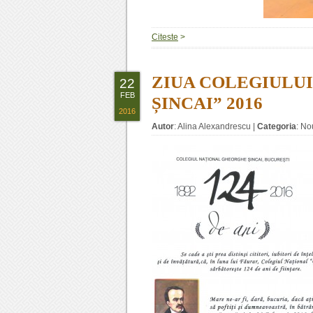
Citeste
>
ZIUA COLEGIULU
22
FEB
ȘINCAI” 2016
2016
Autor
:
Alina Alexandrescu
|
Categoria
:
Nou