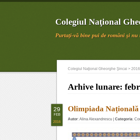
Colegiul Naţional Ghe
Purtaţi-vă bine pui de români şi nu u
Colegiul Naţional Gheorghe Şincai
>
2016
Arhive lunare:
feb
Olimpiada Națională 
29
FEB
Autor
:
Alina Alexandrescu
|
Categoria
:
Con
2016