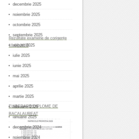
decembrie 2025
noiembrie 2025
octombrie 2025
septembrie 2025
Rezultate examene de corigențe
august 2025
10.07.2026
iulie 2025
iunie 2025
mai 2025
aprilie 2025
martie 2025
ELIBERARE DIPLOME DE
februarie 2025
BACALAUREAT
ianuarie 2025
decembrie 2024
noiembrie 2024