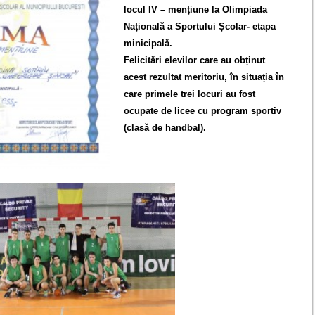
locul IV – mențiune la Olimpiada
Națională a Sportului Școlar- etapa
minicipală.
Felicitări elevilor care au obținut
acest rezultat meritoriu, în situația în
care primele trei locuri au fost
ocupate de licee cu program sportiv
(clasă de handbal).