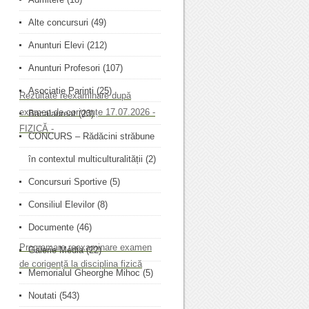
Alte concursuri
(49)
Anunturi Elevi
(212)
Anunturi Profesori
(107)
Asociatie Parinti
(25)
Rezultate reexaminare după
examen de corigențe 17.07.2026 -
Bacalaureat
(23)
FIZICĂ -
CONCURS – Rădăcini străbune
în contextul multiculturalității
(2)
Concursuri Sportive
(5)
Consiliul Elevilor
(8)
Documente
(46)
Programare reexaminare examen
Galerie Media
(22)
de corigență la disciplina fizică
Memorialul Gheorghe Mihoc
(5)
Noutati
(543)