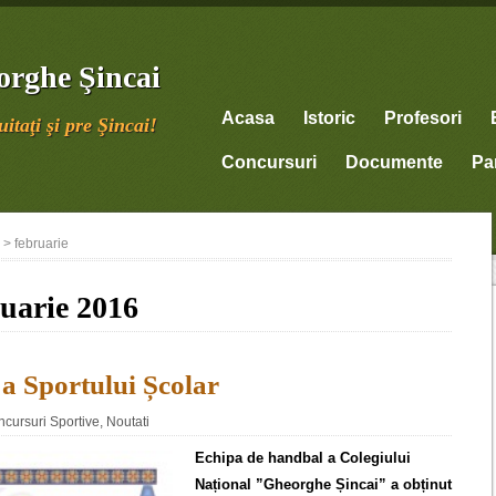
orghe Şincai
Acasa
Istoric
Profesori
itaţi şi pre Şincai!
Concursuri
Documente
Par
>
februarie
ruarie 2016
a Sportului Școlar
cursuri Sportive
,
Noutati
Echipa de handbal a Colegiului
Național ”Gheorghe Șincai” a obținut