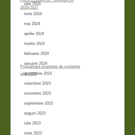
PROCEDURA DE TRANSFER
iulie 2024
2026-2027
iunie 2024
mai 2024
aprilie 2024
martie 2024
februarie 2024
ianuarie 2024
Programare examene de corigențe
decembrie 2023
iulie 2026
noiembrie 2023
octombrie 2023
septembrie 2023
august 2023
iulie 2023
iunie 2023