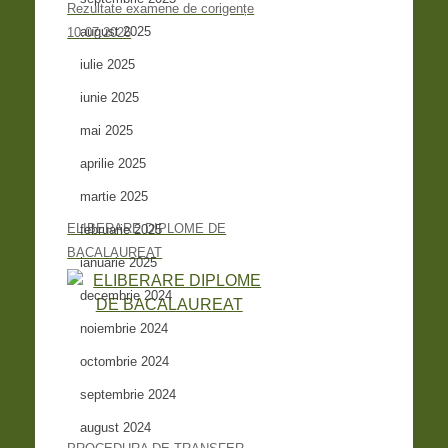
Rezultate examene de corigențe
august 2025
10.07.2026
iulie 2025
iunie 2025
mai 2025
aprilie 2025
martie 2025
ELIBERARE DIPLOME DE
februarie 2025
BACALAUREAT
ianuarie 2025
decembrie 2024
noiembrie 2024
octombrie 2024
septembrie 2024
august 2024