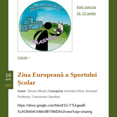
Apel selectie
19- 23 aprilie
Citeste
>
Ziua Europeană a Sportului
16
APR
Școlar
2021
Autor
:
Sincai Oficial
|
Categoria
:
Anunturi Elevi
,
Anunturi
Profesori
,
Concursuri Sportive
https://drive.google.com/file/d/1G-Y7LkgwaB-
XzAONAhKVdWs9BY9WDAiU/view?usp=sharing