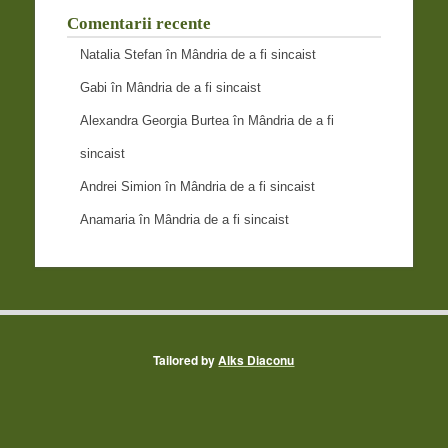
Comentarii recente
Natalia Stefan
în
Mândria de a fi sincaist
Gabi
în
Mândria de a fi sincaist
Alexandra Georgia Burtea
în
Mândria de a fi
sincaist
Andrei Simion
în
Mândria de a fi sincaist
Anamaria
în
Mândria de a fi sincaist
Tailored by
Alks Diaconu