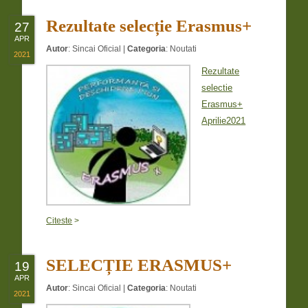
Rezultate selecție Erasmus+
27
APR
Autor
:
Sincai Oficial
|
Categoria
:
Noutati
2021
Rezultate
selectie
Erasmus+
Aprilie2021
Citeste
>
SELECȚIE ERASMUS+
19
APR
Autor
:
Sincai Oficial
|
Categoria
:
Noutati
2021