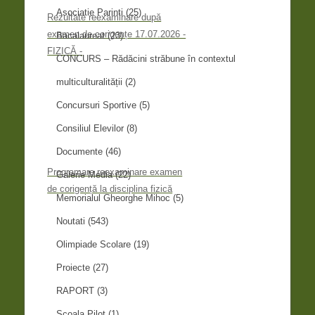
Asociatie Parinti
(25)
Rezultate reexaminare după
examen de corigențe 17.07.2026 -
Bacalaureat
(23)
FIZICĂ -
CONCURS – Rădăcini străbune în contextul
multiculturalității
(2)
Concursuri Sportive
(5)
Consiliul Elevilor
(8)
Documente
(46)
Programare reexaminare examen
Galerie Media
(22)
de corigență la disciplina fizică
Memorialul Gheorghe Mihoc
(5)
Noutati
(543)
Olimpiade Scolare
(19)
Proiecte
(27)
RAPORT
(3)
Școala Pilot
(1)