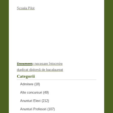
Școala Pilot
•
•
•
•
•
•
•
•
•
•
Documente necesare întocmire
duplicat diplomă de bacalaureat
Categorii
Admitere
(18)
Alte concursuri
(49)
Anunturi Elevi
(212)
Anunturi Profesori
(107)