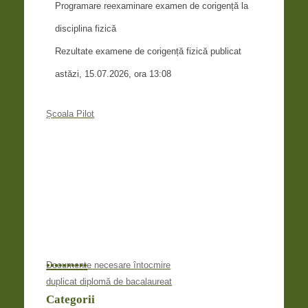
Programare reexaminare examen de corigență la
disciplina fizică
Rezultate examene de corigență fizică publicat
astăzi, 15.07.2026, ora 13:08
Școala Pilot
•
•
•
•
•
•
•
•
•
•
Documente necesare întocmire
duplicat diplomă de bacalaureat
Categorii