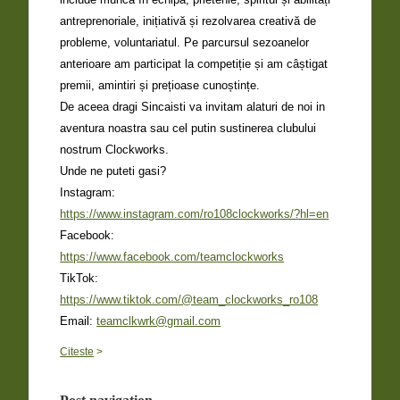
antreprenoriale, inițiativă și rezolvarea creativă de
probleme, voluntariatul. Pe parcursul sezoanelor
anterioare am participat la competiție și am câștigat
premii, amintiri și prețioase cunoștințe.
De aceea dragi Sincaisti va invitam alaturi de noi in
aventura noastra sau cel putin sustinerea clubului
nostrum Clockworks.
Unde ne puteti gasi?
Instagram:
https://www.instagram.com/ro108clockworks/?hl=en
Facebook:
https://www.facebook.com/teamclockworks
TikTok:
https://www.tiktok.com/@team_clockworks_ro108
Email:
teamclkwrk@gmail.com
Citeste
>