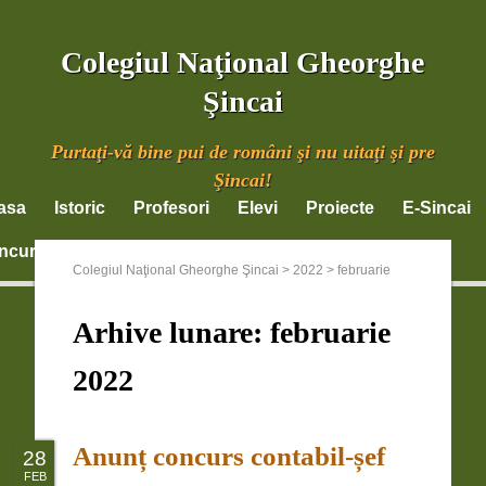
Colegiul Naţional Gheorghe
Şincai
Purtaţi-vă bine pui de români şi nu uitaţi şi pre
Şincai!
asa
Istoric
Profesori
Elevi
Proiecte
E-Sincai
ncursuri
Documente
Parinti
Contact
Colegiul Naţional Gheorghe Şincai
>
2022
>
februarie
Arhive lunare:
februarie
2022
Anunț concurs contabil-șef
28
FEB