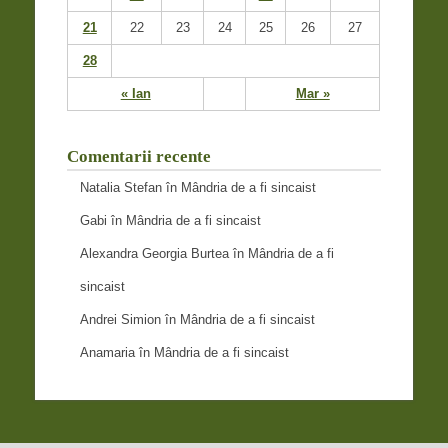
21
22
23
24
25
26
27
28
« Ian
Mar »
Comentarii recente
Natalia Stefan
în
Mândria de a fi sincaist
Gabi
în
Mândria de a fi sincaist
Alexandra Georgia Burtea
în
Mândria de a fi
sincaist
Andrei Simion
în
Mândria de a fi sincaist
Anamaria
în
Mândria de a fi sincaist