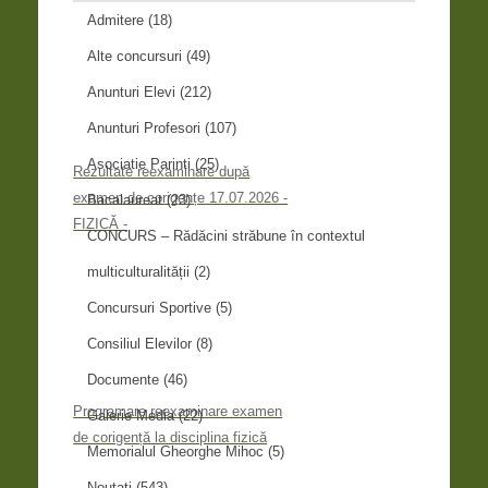
Admitere
(18)
Alte concursuri
(49)
Anunturi Elevi
(212)
Anunturi Profesori
(107)
Asociatie Parinti
(25)
Rezultate reexaminare după
examen de corigențe 17.07.2026 -
Bacalaureat
(23)
FIZICĂ -
CONCURS – Rădăcini străbune în contextul
multiculturalității
(2)
Concursuri Sportive
(5)
Consiliul Elevilor
(8)
Documente
(46)
Programare reexaminare examen
Galerie Media
(22)
de corigență la disciplina fizică
Memorialul Gheorghe Mihoc
(5)
Noutati
(543)