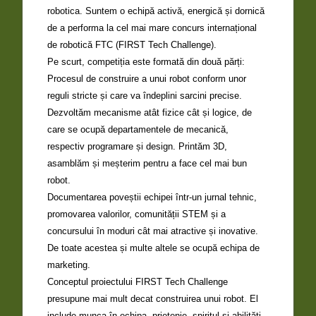
robotica. Suntem o echipă activă, energică și dornică
de a performa la cel mai mare concurs internațional
de robotică FTC (FIRST Tech Challenge).
Pe scurt, competiția este formată din două părți:
Procesul de construire a unui robot conform unor
reguli stricte și care va îndeplini sarcini precise.
Dezvoltăm mecanisme atât fizice cât și logice, de
care se ocupă departamentele de mecanică,
respectiv programare și design. Printăm 3D,
asamblăm și meșterim pentru a face cel mai bun
robot.
Documentarea poveștii echipei într-un jurnal tehnic,
promovarea valorilor, comunității STEM și a
concursului în moduri cât mai atractive și inovative.
De toate acestea și multe altele se ocupă echipa de
marketing.
Conceptul proiectului FIRST Tech Challenge
presupune mai mult decat construirea unui robot. El
include munca în echipa, prietenie, spiritul și abilități