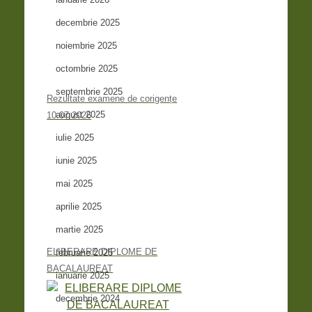
decembrie 2025
noiembrie 2025
octombrie 2025
septembrie 2025
Rezultate examene de corigențe
august 2025
10.07.2026
iulie 2025
iunie 2025
mai 2025
aprilie 2025
martie 2025
ELIBERARE DIPLOME DE
februarie 2025
BACALAUREAT
ianuarie 2025
decembrie 2024