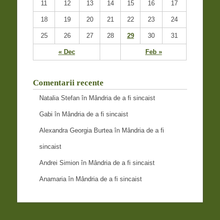
11
12
13
14
15
16
17
18
19
20
21
22
23
24
25
26
27
28
29
30
31
« Dec
Feb »
Comentarii recente
Natalia Stefan
în
Mândria de a fi sincaist
Gabi
în
Mândria de a fi sincaist
Alexandra Georgia Burtea
în
Mândria de a fi
sincaist
Andrei Simion
în
Mândria de a fi sincaist
Anamaria
în
Mândria de a fi sincaist