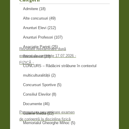
Admitere
(18)
Alte concursuri
(49)
Anunturi Elevi
(212)
Anunturi Profesori
(107)
Asociatie Parinti
(25)
Rezultate reexaminare după
examen de corigențe 17.07.2026 -
Bacalaureat
(23)
FIZICĂ -
CONCURS – Rădăcini străbune în contextul
multiculturalității
(2)
Concursuri Sportive
(5)
Consiliul Elevilor
(8)
Documente
(46)
Programare reexaminare examen
Galerie Media
(22)
de corigență la disciplina fizică
Memorialul Gheorghe Mihoc
(5)