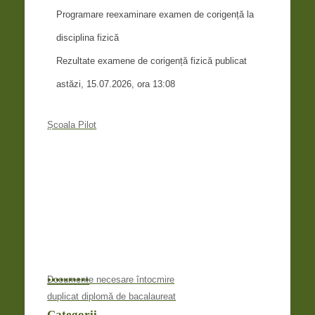
Programare reexaminare examen de corigență la
disciplina fizică
Rezultate examene de corigență fizică publicat
astăzi, 15.07.2026, ora 13:08
Școala Pilot
•
•
•
•
•
•
•
•
•
•
Documente necesare întocmire
duplicat diplomă de bacalaureat
Categorii