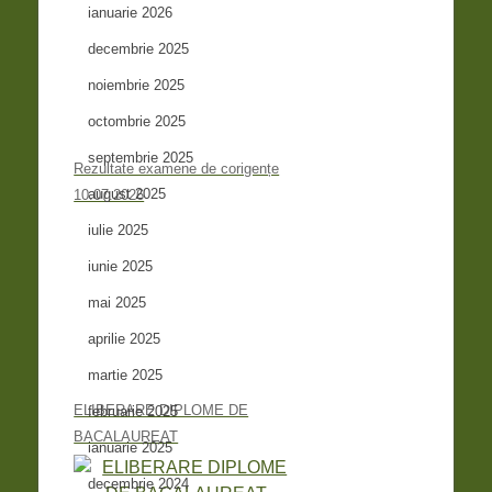
ianuarie 2026
decembrie 2025
noiembrie 2025
octombrie 2025
septembrie 2025
Rezultate examene de corigențe
august 2025
10.07.2026
iulie 2025
iunie 2025
mai 2025
aprilie 2025
martie 2025
ELIBERARE DIPLOME DE
februarie 2025
BACALAUREAT
ianuarie 2025
decembrie 2024