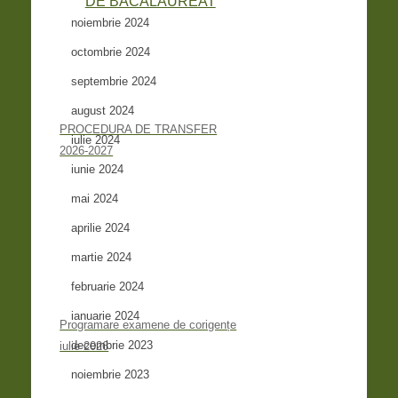
noiembrie 2024
octombrie 2024
septembrie 2024
august 2024
PROCEDURA DE TRANSFER
iulie 2024
2026-2027
iunie 2024
mai 2024
aprilie 2024
martie 2024
februarie 2024
ianuarie 2024
Programare examene de corigențe
decembrie 2023
iulie 2026
noiembrie 2023