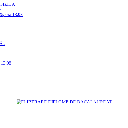
– FIZICĂ -
ă
26, ora 13:08
Ă -
a 13:08