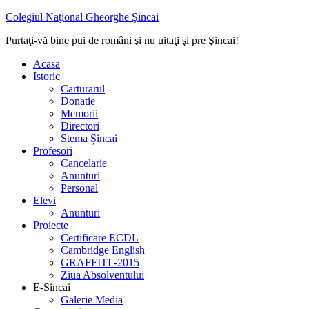
Colegiul Naţional Gheorghe Şincai
Purtaţi-vă bine pui de români şi nu uitaţi şi pre Şincai!
Acasa
Istoric
Carturarul
Donatie
Memorii
Directori
Stema Șincai
Profesori
Cancelarie
Anunturi
Personal
Elevi
Anunturi
Proiecte
Certificare ECDL
Cambridge English
GRAFFITI -2015
Ziua Absolventului
E-Sincai
Galerie Media