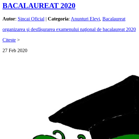
BACALAUREAT 2020
Autor
:
Sincai Oficial
|
Categoria
:
Anunturi Elevi
,
Bacalaureat
organizarea şi desfăşurarea examenului naţional de bacalaureat 2020
Citeste
>
27
Feb
2020