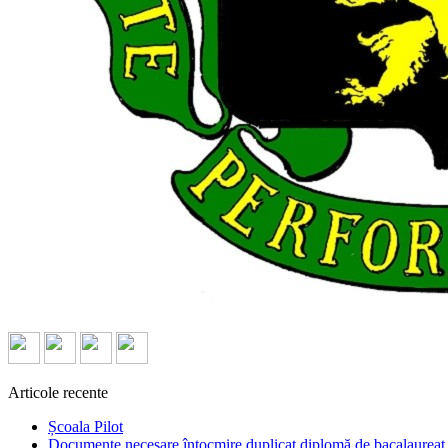
Articole recente
Școala Pilot
Documente necesare întocmire duplicat diplomă de bacalaureat