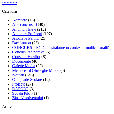
•
•
•
•
•
•
•
•
•
•
Categorii
Admitere
(18)
Alte concursuri
(49)
Anunturi Elevi
(212)
Anunturi Profesori
(107)
Asociatie Parinti
(25)
Bacalaureat
(23)
CONCURS – Rădăcini străbune în contextul multiculturalității
Concursuri Sportive
(5)
Consiliul Elevilor
(8)
Documente
(46)
Galerie Media
(22)
Memorialul Gheorghe Mihoc
(5)
Noutati
(543)
Olimpiade Scolare
(19)
Proiecte
(27)
RAPORT
(3)
Școala Pilot
(1)
Ziua Absolventului
(1)
Arhive