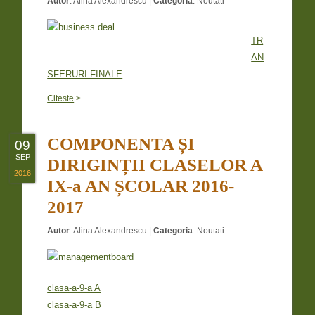
Autor
:
Alina Alexandrescu
|
Categoria
:
Noutati
TR
AN
SFERURI FINALE
Citeste
>
COMPONENTA ȘI
09
SEP
DIRIGINȚII CLASELOR A
2016
IX-a AN ȘCOLAR 2016-
2017
Autor
:
Alina Alexandrescu
|
Categoria
:
Noutati
clasa-a-9-a A
clasa-a-9-a B