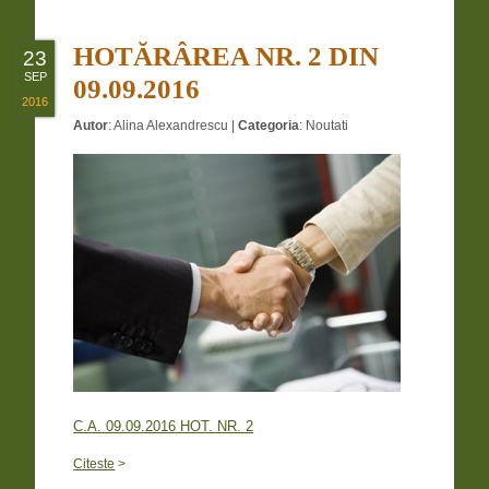
HOTĂRÂREA NR. 2 DIN
23
SEP
09.09.2016
2016
Autor
:
Alina Alexandrescu
|
Categoria
:
Noutati
C.A. 09.09.2016 HOT. NR. 2
Citeste
>