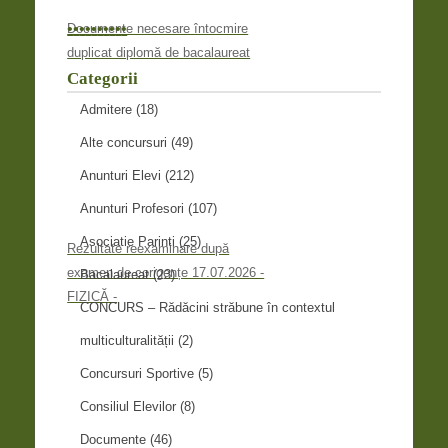
•
•
•
•
•
•
•
•
•
•
Documente necesare întocmire
duplicat diplomă de bacalaureat
Categorii
Admitere
(18)
Alte concursuri
(49)
Anunturi Elevi
(212)
Anunturi Profesori
(107)
Asociatie Parinti
(25)
Rezultate reexaminare după
examen de corigențe 17.07.2026 -
Bacalaureat
(23)
FIZICĂ -
CONCURS – Rădăcini străbune în contextul
multiculturalității
(2)
Concursuri Sportive
(5)
Consiliul Elevilor
(8)
Documente
(46)