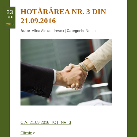
HOTĂRÂREA NR. 3 DIN
23
SEP
21.09.2016
2016
Autor
:
Alina Alexandrescu
|
Categoria
:
Noutati
C.A. 21.09.2016 HOT. NR. 3
Citeste
>