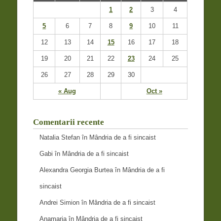
1
2
3
4
5
6
7
8
9
10
11
12
13
14
15
16
17
18
19
20
21
22
23
24
25
26
27
28
29
30
« Aug
Oct »
Comentarii recente
Natalia Stefan
în
Mândria de a fi sincaist
Gabi
în
Mândria de a fi sincaist
Alexandra Georgia Burtea
în
Mândria de a fi
sincaist
Andrei Simion
în
Mândria de a fi sincaist
Anamaria
în
Mândria de a fi sincaist