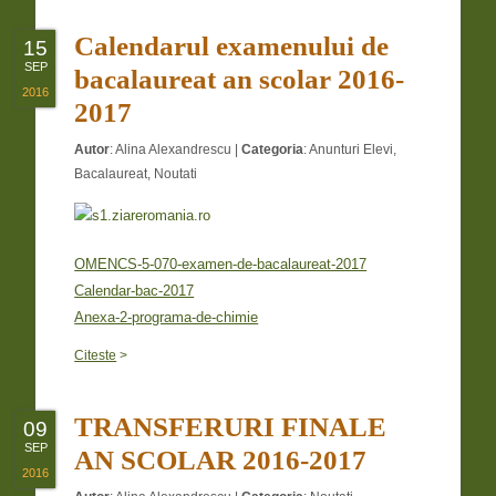
Calendarul examenului de
15
SEP
bacalaureat an scolar 2016-
2016
2017
Autor
:
Alina Alexandrescu
|
Categoria
:
Anunturi Elevi
,
Bacalaureat
,
Noutati
OMENCS-5-070-examen-de-bacalaureat-2017
Calendar-bac-2017
Anexa-2-programa-de-chimie
Citeste
>
TRANSFERURI FINALE
09
SEP
AN SCOLAR 2016-2017
2016