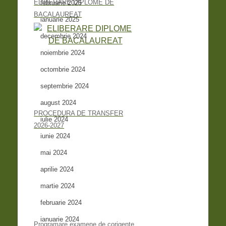
ELIBERARE DIPLOME DE
februarie 2025
BACALAUREAT
ianuarie 2025
decembrie 2024
noiembrie 2024
octombrie 2024
septembrie 2024
august 2024
PROCEDURA DE TRANSFER
iulie 2024
2026-2027
iunie 2024
mai 2024
aprilie 2024
martie 2024
februarie 2024
ianuarie 2024
Programare examene de corigențe