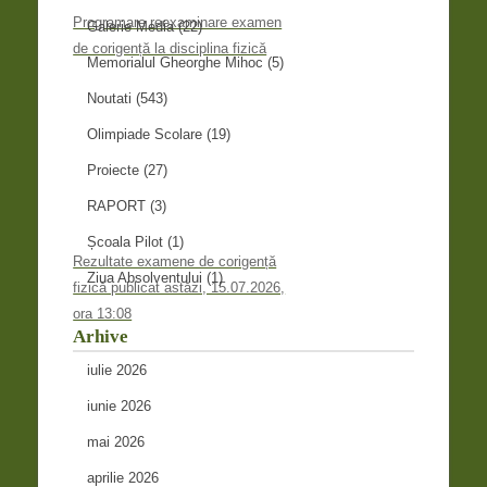
Programare reexaminare examen
Galerie Media
(22)
de corigență la disciplina fizică
Memorialul Gheorghe Mihoc
(5)
Noutati
(543)
Olimpiade Scolare
(19)
Proiecte
(27)
RAPORT
(3)
Școala Pilot
(1)
Rezultate examene de corigență
Ziua Absolventului
(1)
fizică publicat astăzi, 15.07.2026,
ora 13:08
Arhive
iulie 2026
iunie 2026
mai 2026
aprilie 2026