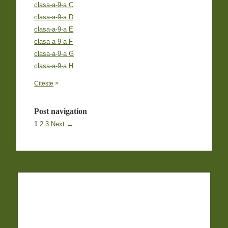
clasa-a-9-a C
clasa-a-9-a D
clasa-a-9-a E
clasa-a-9-a F
clasa-a-9-a G
clasa-a-9-a H
Citeste
>
Post navigation
1
2
3
Next →