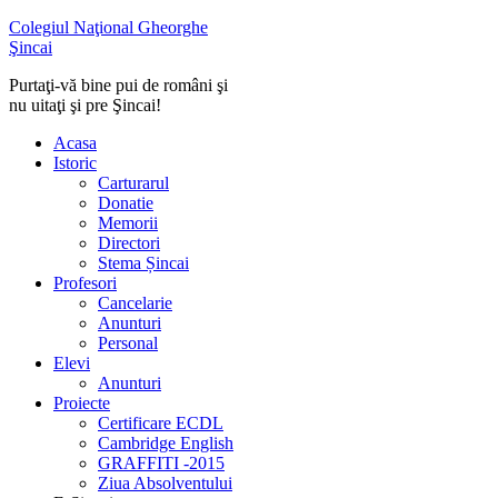
Colegiul Naţional Gheorghe
Şincai
Purtaţi-vă bine pui de români şi
nu uitaţi şi pre Şincai!
Acasa
Istoric
Carturarul
Donatie
Memorii
Directori
Stema Șincai
Profesori
Cancelarie
Anunturi
Personal
Elevi
Anunturi
Proiecte
Certificare ECDL
Cambridge English
GRAFFITI -2015
Ziua Absolventului