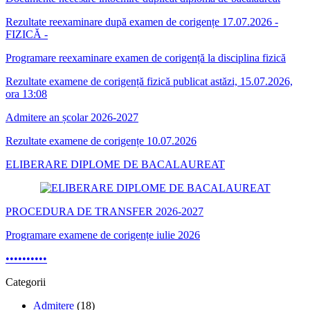
Rezultate reexaminare după examen de corigențe 17.07.2026 -
FIZICĂ -
Programare reexaminare examen de corigență la disciplina fizică
Rezultate examene de corigență fizică publicat astăzi, 15.07.2026,
ora 13:08
Admitere an școlar 2026-2027
Rezultate examene de corigențe 10.07.2026
ELIBERARE DIPLOME DE BACALAUREAT
PROCEDURA DE TRANSFER 2026-2027
Programare examene de corigențe iulie 2026
•
•
•
•
•
•
•
•
•
•
Categorii
Admitere
(18)