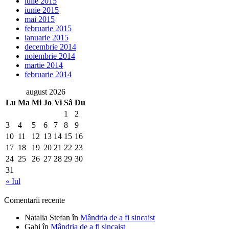
iulie 2015
iunie 2015
mai 2015
februarie 2015
ianuarie 2015
decembrie 2014
noiembrie 2014
martie 2014
februarie 2014
august 2026
Lu
Ma
Mi
Jo
Vi
Sâ
Du
1
2
3
4
5
6
7
8
9
10
11
12
13
14
15
16
17
18
19
20
21
22
23
24
25
26
27
28
29
30
31
« Iul
Comentarii recente
Natalia Stefan
în
Mândria de a fi sincaist
Gabi
în
Mândria de a fi sincaist