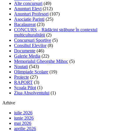
Alte concursuri
(49)
Anunturi Elevi
(212)
Anunturi Profesori
(107)
Asociatie Parinti
(25)
Bacalaureat
(23)
CONCURS – Rădăcini străbune în contextul
multiculturalității
(2)
Concursuri Sportive
(5)
Consiliul Elevilor
(8)
Documente
(46)
Galerie Media
(22)
Memorialul Gheorghe Mihoc
(5)
Noutati
(543)
Olimpiade Scolare
(19)
Proiecte
(27)
RAPORT
(3)
Școala Pilot
(1)
Ziua Absolventului
(1)
Arhive
iulie 2026
iunie 2026
mai 2026
aprilie 2026