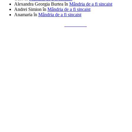
Alexandra Georgia Burtea
în
Mândria de a fi sincaist
Andrei Simion
în
Mândria de a fi sincaist
Anamaria
în
Mândria de a fi sincaist
Tailored by
Alks Diaconu