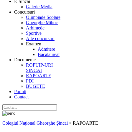
E-Sincai
Galerie Media
Concursuri
Olimpiade Scolare
Gheorghe Mihoc
Arhimede
Sportive
Alte concursuri
Examen
Admitere
Bacalaureat
Documente
ROFUIP-URI
SINCAI
RAPOARTE
PDI
BUGETE
Parinti
Contact
Colegiul Naţional Gheorghe Şincai
>
RAPOARTE