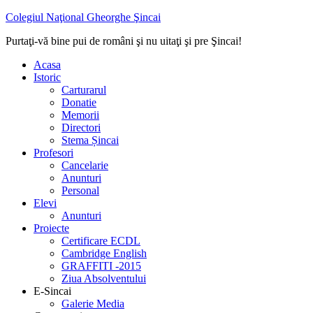
Colegiul Naţional Gheorghe Şincai
Purtaţi-vă bine pui de români şi nu uitaţi şi pre Şincai!
Acasa
Istoric
Carturarul
Donatie
Memorii
Directori
Stema Șincai
Profesori
Cancelarie
Anunturi
Personal
Elevi
Anunturi
Proiecte
Certificare ECDL
Cambridge English
GRAFFITI -2015
Ziua Absolventului
E-Sincai
Galerie Media