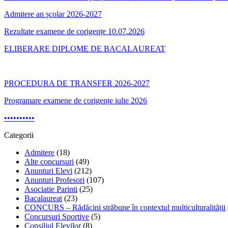
Admitere an școlar 2026-2027
Rezultate examene de corigențe 10.07.2026
ELIBERARE DIPLOME DE BACALAUREAT
PROCEDURA DE TRANSFER 2026-2027
Programare examene de corigențe iulie 2026
•
•
•
•
•
•
•
•
•
•
Categorii
Admitere
(18)
Alte concursuri
(49)
Anunturi Elevi
(212)
Anunturi Profesori
(107)
Asociatie Parinti
(25)
Bacalaureat
(23)
CONCURS – Rădăcini străbune în contextul multiculturalității
Concursuri Sportive
(5)
Consiliul Elevilor
(8)