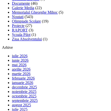
Documente
(46)
Galerie Media
(22)
Memorialul Gheorghe Mihoc
(5)
Noutati
(543)
Olimpiade Scolare
(19)
Proiecte
(27)
RAPORT
(3)
Școala Pilot
(1)
Ziua Absolventului
(1)
Arhive
iulie 2026
iunie 2026
mai 2026
aprilie 2026
martie 2026
februarie 2026
ianuarie 2026
decembrie 2025
noiembrie 2025
octombrie 2025
septembrie 2025
august 2025
iulie 2025