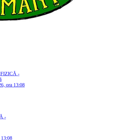
– FIZICĂ -
ă
26, ora 13:08
Ă -
a 13:08