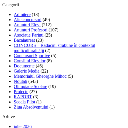
Categorii
Admitere
(18)
Alte concursuri
(49)
Anunturi Elevi
(212)
Anunturi Profesori
(107)
Asociatie Parinti
(25)
Bacalaureat
(23)
CONCURS – Rădăcini străbune în contextul
multiculturalității
(2)
Concursuri Sportive
(5)
Consiliul Elevilor
(8)
Documente
(46)
Galerie Media
(22)
Memorialul Gheorghe Mihoc
(5)
Noutati
(543)
Olimpiade Scolare
(19)
Proiecte
(27)
RAPORT
(3)
Școala Pilot
(1)
Ziua Absolventului
(1)
Arhive
iulie 2026