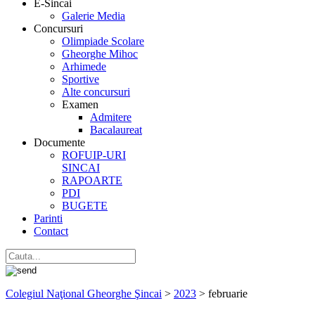
E-Sincai
Galerie Media
Concursuri
Olimpiade Scolare
Gheorghe Mihoc
Arhimede
Sportive
Alte concursuri
Examen
Admitere
Bacalaureat
Documente
ROFUIP-URI
SINCAI
RAPOARTE
PDI
BUGETE
Parinti
Contact
Colegiul Naţional Gheorghe Şincai
>
2023
>
februarie