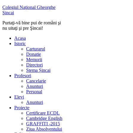
Colegiul Naţional Gheorghe
Şincai
Purtaţi-vă bine pui de români şi
nu uitaţi şi pre Şincai!
Acasa
Istoric
Carturarul
Donatie
Memorii
Directori
Stema Șincai
Profesori
Cancelarie
Anunturi
Personal
Elevi
Anunturi
Proiecte
Certificare ECDL
Cambridge English
GRAFFITI -2015
Ziua Absolventului