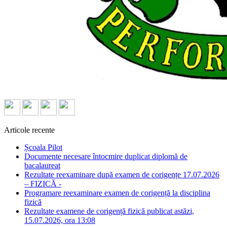
Articole recente
Școala Pilot
Documente necesare întocmire duplicat diplomă de
bacalaureat
Rezultate reexaminare după examen de corigențe 17.07.2026
– FIZICĂ -
Programare reexaminare examen de corigență la disciplina
fizică
Rezultate examene de corigență fizică publicat astăzi,
15.07.2026, ora 13:08