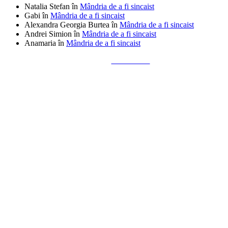
Natalia Stefan
în
Mândria de a fi sincaist
Gabi
în
Mândria de a fi sincaist
Alexandra Georgia Burtea
în
Mândria de a fi sincaist
Andrei Simion
în
Mândria de a fi sincaist
Anamaria
în
Mândria de a fi sincaist
Tailored by
Alks Diaconu