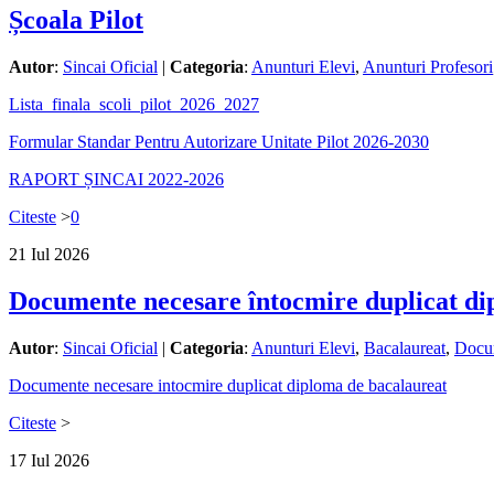
Școala Pilot
Autor
:
Sincai Oficial
|
Categoria
:
Anunturi Elevi
,
Anunturi Profesori
Lista_finala_scoli_pilot_2026_2027
Formular Standar Pentru Autorizare Unitate Pilot 2026-2030
RAPORT ȘINCAI 2022-2026
Citeste
>
0
21
Iul
2026
Documente necesare întocmire duplicat di
Autor
:
Sincai Oficial
|
Categoria
:
Anunturi Elevi
,
Bacalaureat
,
Docu
Documente necesare intocmire duplicat diploma de bacalaureat
Citeste
>
17
Iul
2026