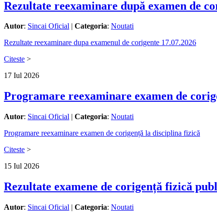
Rezultate reexaminare după examen de cor
Autor
:
Sincai Oficial
|
Categoria
:
Noutati
Rezultate reexaminare dupa examenul de corigente 17.07.2026
Citeste
>
17
Iul
2026
Programare reexaminare examen de corigenț
Autor
:
Sincai Oficial
|
Categoria
:
Noutati
Programare reexaminare examen de corigență la disciplina fizică
Citeste
>
15
Iul
2026
Rezultate examene de corigență fizică publi
Autor
:
Sincai Oficial
|
Categoria
:
Noutati