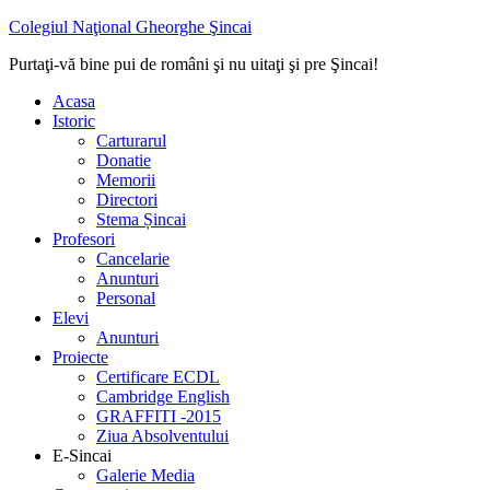
Colegiul Naţional Gheorghe Şincai
Purtaţi-vă bine pui de români şi nu uitaţi şi pre Şincai!
Acasa
Istoric
Carturarul
Donatie
Memorii
Directori
Stema Șincai
Profesori
Cancelarie
Anunturi
Personal
Elevi
Anunturi
Proiecte
Certificare ECDL
Cambridge English
GRAFFITI -2015
Ziua Absolventului
E-Sincai
Galerie Media