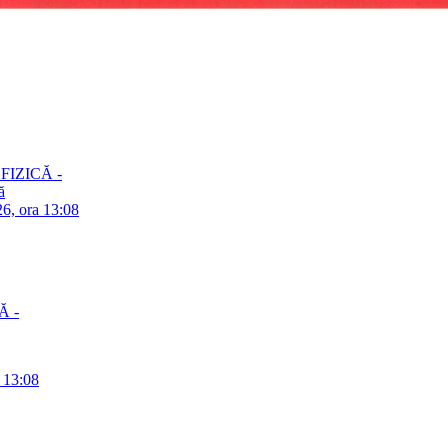
– FIZICĂ -
ă
26, ora 13:08
Ă -
a 13:08