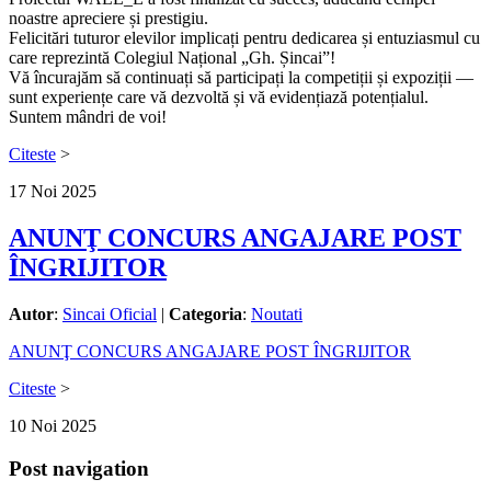
noastre apreciere și prestigiu.
Felicitări tuturor elevilor implicați pentru dedicarea și entuziasmul cu
care reprezintă Colegiul Național „Gh. Șincai”!
Vă încurajăm să continuați să participați la competiții și expoziții —
sunt experiențe care vă dezvoltă și vă evidențiază potențialul.
Suntem mândri de voi!
Citeste
>
17
Noi
2025
ANUNŢ CONCURS ANGAJARE POST
ÎNGRIJITOR
Autor
:
Sincai Oficial
|
Categoria
:
Noutati
ANUNŢ CONCURS ANGAJARE POST ÎNGRIJITOR
Citeste
>
10
Noi
2025
Post navigation