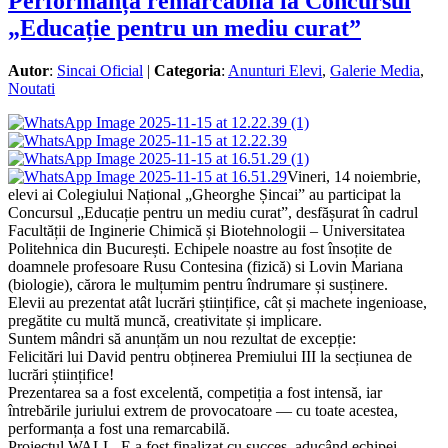
Performanță remarcabilă la Concursul
„Educație pentru un mediu curat”
Autor
:
Sincai Oficial
|
Categoria
:
Anunturi Elevi
,
Galerie Media
,
Noutati
Vineri, 14 noiembrie,
elevi ai Colegiului Național „Gheorghe Șincai” au participat la
Concursul „Educație pentru un mediu curat”, desfășurat în cadrul
Facultății de Inginerie Chimică și Biotehnologii – Universitatea
Politehnica din București. Echipele noastre au fost însoțite de
doamnele profesoare Rusu Contesina (fizică) si Lovin Mariana
(biologie), cărora le mulțumim pentru îndrumare și susținere.
Elevii au prezentat atât lucrări științifice, cât și machete ingenioase,
pregătite cu multă muncă, creativitate și implicare.
Suntem mândri să anunțăm un nou rezultat de excepție:
Felicitări lui David pentru obținerea Premiului III la secțiunea de
lucrări științifice!
Prezentarea sa a fost excelentă, competiția a fost intensă, iar
întrebările juriului extrem de provocatoare — cu toate acestea,
performanța a fost una remarcabilă.
Proiectul WALL_E a fost finalizat cu succes, aducând echipei