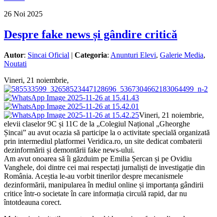
26
Noi
2025
Despre fake news și gândire critică
Autor
:
Sincai Oficial
|
Categoria
:
Anunturi Elevi
,
Galerie Media
,
Noutati
Vineri, 21 noiembrie,
Vineri, 21 noiembrie,
elevii claselor 9C și 11C de la „Colegiul Național „Gheorghe
Șincai” au avut ocazia să participe la o activitate specială organizată
prin intermediul platformei Veridica.ro, un site dedicat combaterii
dezinformării și demontării fake news-ului.
Am avut onoarea să îi găzduim pe Emilia Șercan și pe Ovidiu
Vanghele, doi dintre cei mai respectați jurnaliști de investigație din
România. Aceștia le-au vorbit tinerilor despre mecanismele
dezinformării, manipularea în mediul online și importanța gândirii
critice într-o societate în care informația circulă rapid, dar nu
întotdeauna corect.