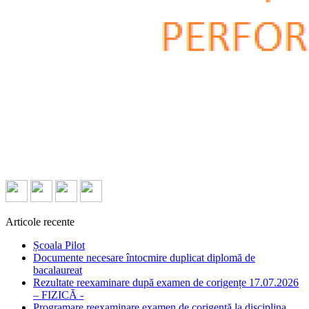
Articole recente
Școala Pilot
Documente necesare întocmire duplicat diplomă de
bacalaureat
Rezultate reexaminare după examen de corigențe 17.07.2026
– FIZICĂ -
Programare reexaminare examen de corigență la disciplina