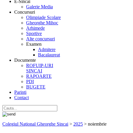
E-Sincai
Galerie Media
Concursuri
Olimpiade Scolare
Gheorghe Mihoc
Arhimede
Sportive
Alte concursuri
Examen
Admitere
Bacalaureat
Documente
ROFUIP-URI
SINCAI
RAPOARTE
PDI
BUGETE
Parinti
Contact
Colegiul Naţional Gheorghe Şincai
>
2025
>
noiembrie