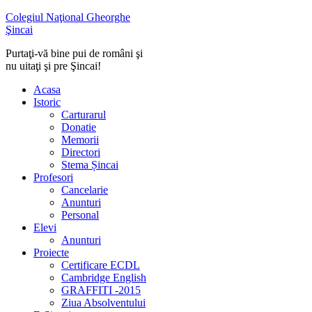
Colegiul Naţional Gheorghe
Şincai
Purtaţi-vă bine pui de români şi
nu uitaţi şi pre Şincai!
Acasa
Istoric
Carturarul
Donatie
Memorii
Directori
Stema Șincai
Profesori
Cancelarie
Anunturi
Personal
Elevi
Anunturi
Proiecte
Certificare ECDL
Cambridge English
GRAFFITI -2015
Ziua Absolventului