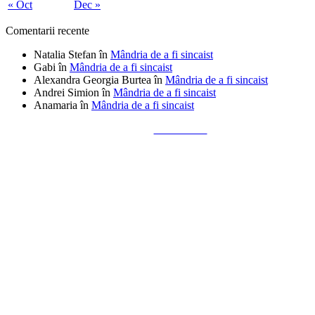
« Oct
Dec »
Comentarii recente
Natalia Stefan
în
Mândria de a fi sincaist
Gabi
în
Mândria de a fi sincaist
Alexandra Georgia Burtea
în
Mândria de a fi sincaist
Andrei Simion
în
Mândria de a fi sincaist
Anamaria
în
Mândria de a fi sincaist
Tailored by
Alks Diaconu