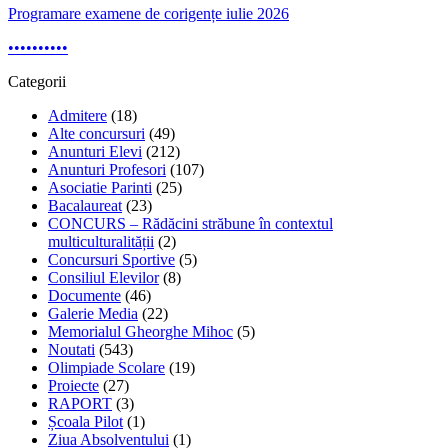
Programare examene de corigențe iulie 2026
•
•
•
•
•
•
•
•
•
•
Categorii
Admitere
(18)
Alte concursuri
(49)
Anunturi Elevi
(212)
Anunturi Profesori
(107)
Asociatie Parinti
(25)
Bacalaureat
(23)
CONCURS – Rădăcini străbune în contextul
multiculturalității
(2)
Concursuri Sportive
(5)
Consiliul Elevilor
(8)
Documente
(46)
Galerie Media
(22)
Memorialul Gheorghe Mihoc
(5)
Noutati
(543)
Olimpiade Scolare
(19)
Proiecte
(27)
RAPORT
(3)
Școala Pilot
(1)
Ziua Absolventului
(1)