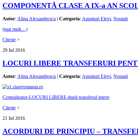
COMPONENȚĂ CLASE A IX-a AN ȘCO
Autor
:
Alina Alexandrescu
|
Categoria
:
Anunturi Elevi
,
Noutati
(mai mult…)
Citeste
>
29
Iul
2016
LOCURI LIBERE TRANSFERURI PENTR
Autor
:
Alina Alexandrescu
|
Categoria
:
Anunturi Elevi
,
Noutati
Centralizator-LOCURI LIBERE-după transferul intern
Citeste
>
21
Iul
2016
ACORDURI DE PRINCIPIU – TRANSFE