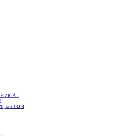
– FIZICĂ -
ă
26, ora 13:08