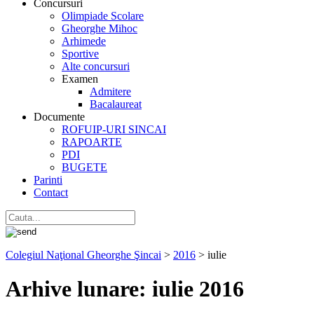
Concursuri
Olimpiade Scolare
Gheorghe Mihoc
Arhimede
Sportive
Alte concursuri
Examen
Admitere
Bacalaureat
Documente
ROFUIP-URI SINCAI
RAPOARTE
PDI
BUGETE
Parinti
Contact
Colegiul Naţional Gheorghe Şincai
>
2016
>
iulie
Arhive lunare:
iulie 2016