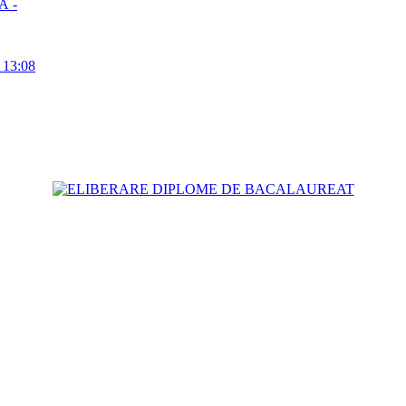
Ă -
a 13:08