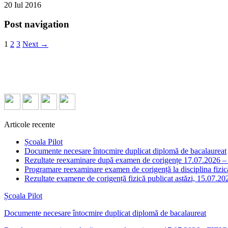
20
Iul
2016
Post navigation
1
2
3
Next →
Articole recente
Școala Pilot
Documente necesare întocmire duplicat diplomă de bacalaureat
Rezultate reexaminare după examen de corigențe 17.07.2026 
Programare reexaminare examen de corigență la disciplina fizic
Rezultate examene de corigență fizică publicat astăzi, 15.07.20
Școala Pilot
Documente necesare întocmire duplicat diplomă de bacalaureat