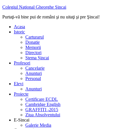
Colegiul Naţional Gheorghe Şincai
Purtaţi-vă bine pui de români şi nu uitaţi şi pre Şincai!
Acasa
Istoric
Carturarul
Donatie
Memorii
Directori
Stema Șincai
Profesori
Cancelarie
Anunturi
Personal
Elevi
Anunturi
Proiecte
Certificare ECDL
Cambridge English
GRAFFITI -2015
Ziua Absolventului
E-Sincai
Galerie Media