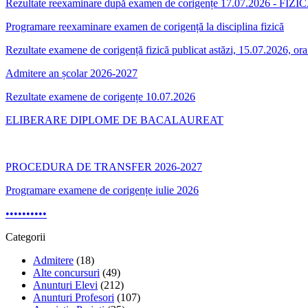
Rezultate reexaminare după examen de corigențe 17.07.2026 - FIZIC
Programare reexaminare examen de corigență la disciplina fizică
Rezultate examene de corigență fizică publicat astăzi, 15.07.2026, or
Admitere an școlar 2026-2027
Rezultate examene de corigențe 10.07.2026
ELIBERARE DIPLOME DE BACALAUREAT
PROCEDURA DE TRANSFER 2026-2027
Programare examene de corigențe iulie 2026
•
•
•
•
•
•
•
•
•
•
Categorii
Admitere
(18)
Alte concursuri
(49)
Anunturi Elevi
(212)
Anunturi Profesori
(107)