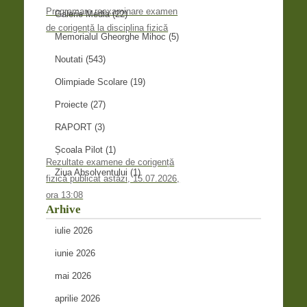
Programare reexaminare examen
Galerie Media
(22)
de corigență la disciplina fizică
Memorialul Gheorghe Mihoc
(5)
Noutati
(543)
Olimpiade Scolare
(19)
Proiecte
(27)
RAPORT
(3)
Școala Pilot
(1)
Rezultate examene de corigență
Ziua Absolventului
(1)
fizică publicat astăzi, 15.07.2026,
ora 13:08
Arhive
iulie 2026
iunie 2026
mai 2026
aprilie 2026