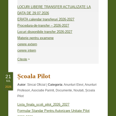
LOCURI LIBERE TRANSFER ACTUALIZATE LA
DATA DE 29.07.2026
ERATA calendar transferuri 2026-2027
Procedura-de-transfer – 2026-2027
Locuri disponibile transfer 2026-2027
Materie pentru examene
cerere extern
cerere intern
Citeste
>
Școala Pilot
21
IUL
Autor
:
Sincai Oficial
|
Categoria
:
Anunturi Elevi
,
Anunturi
2026
Profesori
,
Asociatie Parinti
,
Documente
,
Noutati
,
Școala
Pilot
Lista_finala_scoli_pilot_2026_2027
Formular Standar Pentru Autorizare Unitate Pilot