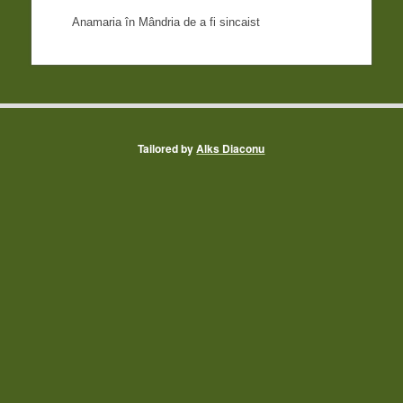
Anamaria
în
Mândria de a fi sincaist
Tailored by
Alks Diaconu