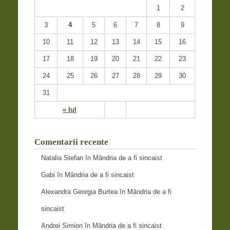
1
2
3
4
5
6
7
8
9
10
11
12
13
14
15
16
17
18
19
20
21
22
23
24
25
26
27
28
29
30
31
« Iul
Comentarii recente
Natalia Stefan
în
Mândria de a fi sincaist
Gabi
în
Mândria de a fi sincaist
Alexandra Georgia Burtea
în
Mândria de a fi
sincaist
Andrei Simion
în
Mândria de a fi sincaist