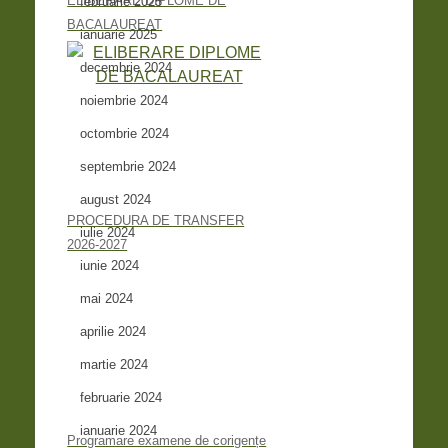
ELIBERARE DIPLOME DE
februarie 2025
BACALAUREAT
ianuarie 2025
decembrie 2024
noiembrie 2024
octombrie 2024
septembrie 2024
august 2024
PROCEDURA DE TRANSFER
iulie 2024
2026-2027
iunie 2024
mai 2024
aprilie 2024
martie 2024
februarie 2024
ianuarie 2024
Programare examene de corigențe