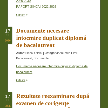
2026-2030
RAPORT ȘINCAI 2022-2026
0
Citeste
>
Documente necesare
17
IUL
întocmire duplicat diplomă
2026
de bacalaureat
Autor
:
Sincai Oficial
|
Categoria
:
Anunturi Elevi
,
Bacalaureat
,
Documente
Documente necesare intocmire duplicat diploma de
bacalaureat
Citeste
>
Rezultate reexaminare după
17
IUL
examen de corigențe
2026