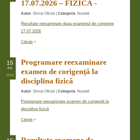
17.07.2026 – FIZICĂ -
Autor
:
Sincai Oficial
|
Categoria
:
Noutati
Rezultate reexaminare dupa examenul de corigente
17.07.2026
Citeste
>
Programare reexaminare
15
IUL
examen de corigență la
2026
disciplina fizică
Autor
:
Sincai Oficial
|
Categoria
:
Noutati
Programare reexaminare examen de corigență la
disciplina fizică
Citeste
>
Rezultate examene de