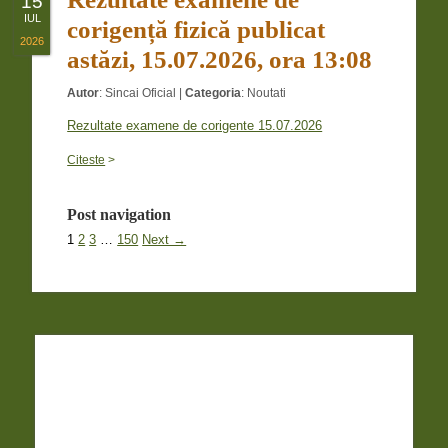
15
IUL
corigență fizică publicat
2026
astăzi, 15.07.2026, ora 13:08
Autor
:
Sincai Oficial
|
Categoria
:
Noutati
Rezultate examene de corigente 15.07.2026
Citeste
>
Post navigation
1
2
3
…
150
Next →