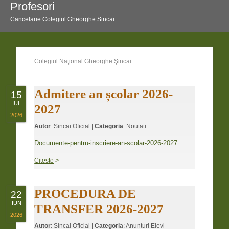
Profesori
Cancelarie Colegiul Gheorghe Sincai
Colegiul Naţional Gheorghe Şincai
Admitere an școlar 2026-
15
IUL
2027
2026
Autor
:
Sincai Oficial
|
Categoria
:
Noutati
Documente-pentru-inscriere-an-scolar-2026-2027
Citeste
>
PROCEDURA DE
22
IUN
TRANSFER 2026-2027
2026
Autor
:
Sincai Oficial
|
Categoria
:
Anunturi Elevi