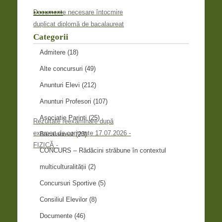
•
•
•
•
•
•
•
•
•
•
Documente necesare întocmire
duplicat diplomă de bacalaureat
Categorii
Admitere
(18)
Alte concursuri
(49)
Anunturi Elevi
(212)
Anunturi Profesori
(107)
Asociatie Parinti
(25)
Rezultate reexaminare după
examen de corigențe 17.07.2026 -
Bacalaureat
(23)
FIZICĂ -
CONCURS – Rădăcini străbune în contextul
multiculturalității
(2)
Concursuri Sportive
(5)
Consiliul Elevilor
(8)
Documente
(46)