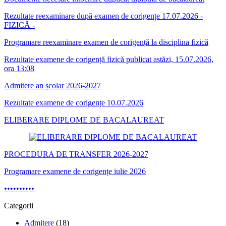
Rezultate reexaminare după examen de corigențe 17.07.2026 -
FIZICĂ -
Programare reexaminare examen de corigență la disciplina fizică
Rezultate examene de corigență fizică publicat astăzi, 15.07.2026,
ora 13:08
Admitere an școlar 2026-2027
Rezultate examene de corigențe 10.07.2026
ELIBERARE DIPLOME DE BACALAUREAT
PROCEDURA DE TRANSFER 2026-2027
Programare examene de corigențe iulie 2026
•
•
•
•
•
•
•
•
•
•
Categorii
Admitere
(18)