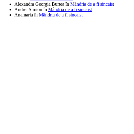
Alexandra Georgia Burtea
în
Mândria de a fi sincaist
Andrei Simion
în
Mândria de a fi sincaist
Anamaria
în
Mândria de a fi sincaist
Tailored by
Alks Diaconu