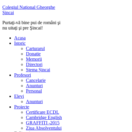
Colegiul Naţional Gheorghe
Şincai
Purtaţi-vă bine pui de români şi
nu uitaţi şi pre Şincai!
Acasa
Istoric
Carturarul
Donatie
Memorii
Directori
Stema Șincai
Profesori
Cancelarie
Anunturi
Personal
Elevi
Anunturi
Proiecte
Certificare ECDL
Cambridge English
GRAFFITI -2015
Ziua Absolventului