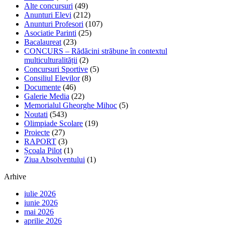
Alte concursuri
(49)
Anunturi Elevi
(212)
Anunturi Profesori
(107)
Asociatie Parinti
(25)
Bacalaureat
(23)
CONCURS – Rădăcini străbune în contextul
multiculturalității
(2)
Concursuri Sportive
(5)
Consiliul Elevilor
(8)
Documente
(46)
Galerie Media
(22)
Memorialul Gheorghe Mihoc
(5)
Noutati
(543)
Olimpiade Scolare
(19)
Proiecte
(27)
RAPORT
(3)
Școala Pilot
(1)
Ziua Absolventului
(1)
Arhive
iulie 2026
iunie 2026
mai 2026
aprilie 2026