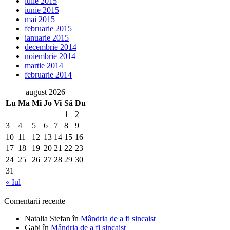
iulie 2015
iunie 2015
mai 2015
februarie 2015
ianuarie 2015
decembrie 2014
noiembrie 2014
martie 2014
februarie 2014
august 2026
Lu
Ma
Mi
Jo
Vi
Sâ
Du
1
2
3
4
5
6
7
8
9
10
11
12
13
14
15
16
17
18
19
20
21
22
23
24
25
26
27
28
29
30
31
« Iul
Comentarii recente
Natalia Stefan
în
Mândria de a fi sincaist
Gabi
în
Mândria de a fi sincaist