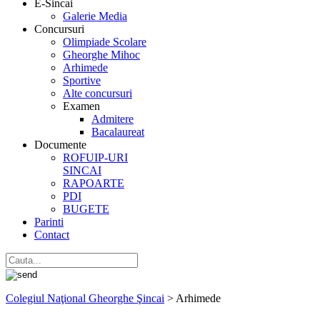
E-Sincai
Galerie Media
Concursuri
Olimpiade Scolare
Gheorghe Mihoc
Arhimede
Sportive
Alte concursuri
Examen
Admitere
Bacalaureat
Documente
ROFUIP-URI
SINCAI
RAPOARTE
PDI
BUGETE
Parinti
Contact
Colegiul Naţional Gheorghe Şincai
>
Arhimede