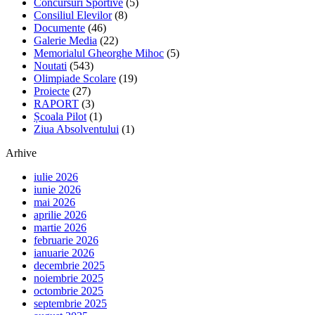
Concursuri Sportive
(5)
Consiliul Elevilor
(8)
Documente
(46)
Galerie Media
(22)
Memorialul Gheorghe Mihoc
(5)
Noutati
(543)
Olimpiade Scolare
(19)
Proiecte
(27)
RAPORT
(3)
Școala Pilot
(1)
Ziua Absolventului
(1)
Arhive
iulie 2026
iunie 2026
mai 2026
aprilie 2026
martie 2026
februarie 2026
ianuarie 2026
decembrie 2025
noiembrie 2025
octombrie 2025
septembrie 2025