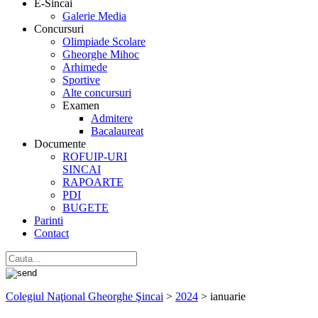
E-Sincai
Galerie Media
Concursuri
Olimpiade Scolare
Gheorghe Mihoc
Arhimede
Sportive
Alte concursuri
Examen
Admitere
Bacalaureat
Documente
ROFUIP-URI
SINCAI
RAPOARTE
PDI
BUGETE
Parinti
Contact
Colegiul Naţional Gheorghe Şincai
>
2024
>
ianuarie