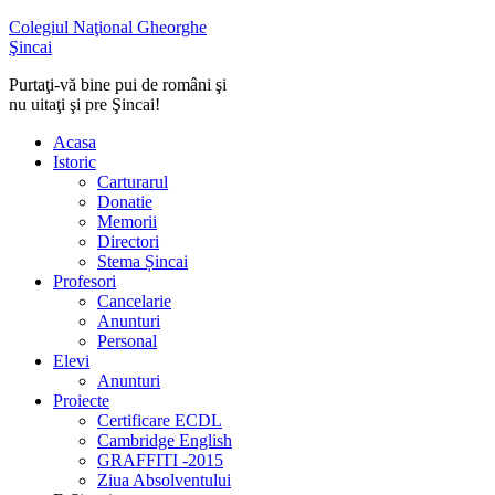
Colegiul Naţional Gheorghe
Şincai
Purtaţi-vă bine pui de români şi
nu uitaţi şi pre Şincai!
Acasa
Istoric
Carturarul
Donatie
Memorii
Directori
Stema Șincai
Profesori
Cancelarie
Anunturi
Personal
Elevi
Anunturi
Proiecte
Certificare ECDL
Cambridge English
GRAFFITI -2015
Ziua Absolventului