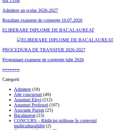
ora 13:08
Admitere an școlar 2026-2027
Rezultate examene de corigențe 10.07.2026
ELIBERARE DIPLOME DE BACALAUREAT
PROCEDURA DE TRANSFER 2026-2027
Programare examene de corigențe iulie 2026
•
•
•
•
•
•
•
•
•
•
Categorii
Admitere
(18)
Alte concursuri
(49)
Anunturi Elevi
(212)
Anunturi Profesori
(107)
Asociatie Parinti
(25)
Bacalaureat
(23)
CONCURS – Rădăcini străbune în contextul
multiculturalității
(2)