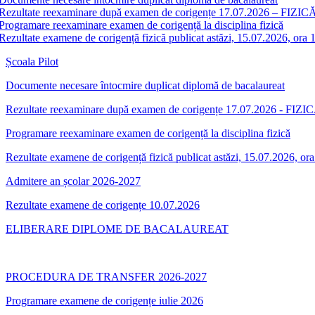
Rezultate reexaminare după examen de corigențe 17.07.2026 – FIZICĂ
Programare reexaminare examen de corigență la disciplina fizică
Rezultate examene de corigență fizică publicat astăzi, 15.07.2026, ora 
Școala Pilot
Documente necesare întocmire duplicat diplomă de bacalaureat
Rezultate reexaminare după examen de corigențe 17.07.2026 - FIZIC
Programare reexaminare examen de corigență la disciplina fizică
Rezultate examene de corigență fizică publicat astăzi, 15.07.2026, or
Admitere an școlar 2026-2027
Rezultate examene de corigențe 10.07.2026
ELIBERARE DIPLOME DE BACALAUREAT
PROCEDURA DE TRANSFER 2026-2027
Programare examene de corigențe iulie 2026