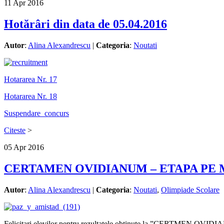
11
Apr
2016
Hotărâri din data de 05.04.2016
Autor
:
Alina Alexandrescu
|
Categoria
:
Noutati
Hotararea Nr. 17
Hotararea Nr. 18
Suspendare_concurs
Citeste
>
05
Apr
2016
CERTAMEN OVIDIANUM – ETAPA PE 
Autor
:
Alina Alexandrescu
|
Categoria
:
Noutati
,
Olimpiade Scolare
Felicitari elevilor pentru rezultatele obținute la ”CERTMEN OVIDI