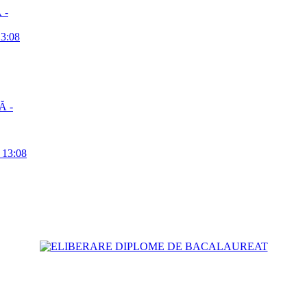
 -
13:08
Ă -
a 13:08