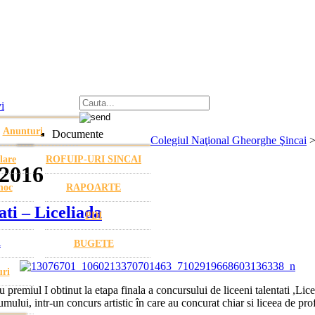
i
Anunturi
Documente
Colegiul Naţional Gheorghe Şincai
lare
ROFUIP-URI SINCAI
 2016
hoc
RAPOARTE
ati – Liceliada
PDI
i
BUGETE
uri
premiul I obtinut la etapa finala a concursului de liceeni talentati ,Lice
ului, intr-un concurs artistic în care au concurat chiar si liceea de prof