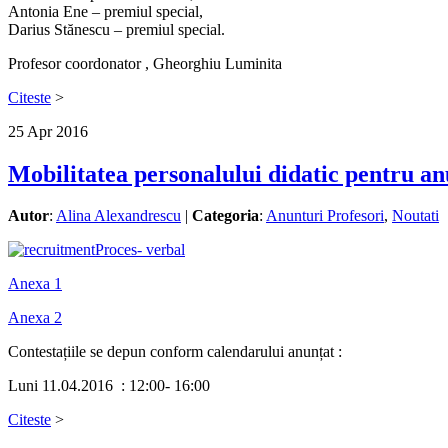
Antonia Ene – premiul special,
Darius Stănescu – premiul special.
Profesor coordonator , Gheorghiu Luminita
Citeste
>
25
Apr
2016
Mobilitatea personalului didatic pentru an
Autor
:
Alina Alexandrescu
|
Categoria
:
Anunturi Profesori
,
Noutati
Proces- verbal
Anexa 1
Anexa 2
Contestațiile se depun conform calendarului anunțat :
Luni 11.04.2016 : 12:00- 16:00
Citeste
>