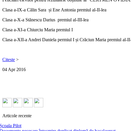
Clasa a-IX-a Călin Sara și Ene Antonia premiul al-II-lea
Clasa a-X-a Stănescu Darius premiul al-III-lea
Clasa a-XI-a Chiurciu Maria premiul I
Clasa a-XII-a Andrei Daniela permiul I și Crăciun Maria premiul al-II
Citeste
>
04
Apr
2016
Articole recente
Școala Pilot
Documente necesare întocmire duplicat diplomă de bacalaureat