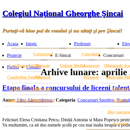
Colegiul Naţional Gheorghe Şincai
Purtaţi-vă bine pui de români şi nu uitaţi şi pre Şincai!
Acasa
Istoric
Profesori
Elev
Carturarul
Cancelarie
Proiecte
E-Sincai
Concursuri
Certificare ECDL
Donatie
Galerie Media
Anunturi
Olimpiade Sco
Parinti
Contact
Arhive lunare:
aprilie
Cambridge English
Memorii
Personal
Gheorghe Mi
Etapa finala a concursului de liceeni talent
GRAFFITI -2015
Directori
Arhimede
Autor
:
Alina Alexandrescu
|
Categoria
:
Concursuri Sportive
,
Noutat
Ziua Absolventului
Stema Șincai
Sportive
Alte concurs
Felicitari Elena Cristiana Petcu, Diniță Antonia si Mara Popescu pentru 
Examen
Va multumim, ca ati dus numele școlii pe cea mai inalta treapta a podium