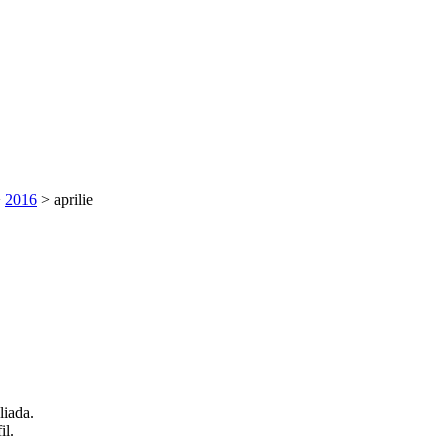
>
2016
>
aprilie
liada.
il.