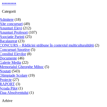
•
•
•
•
•
•
•
•
•
•
Categorii
Admitere
(18)
Alte concursuri
(49)
Anunturi Elevi
(212)
Anunturi Profesori
(107)
Asociatie Parinti
(25)
Bacalaureat
(23)
CONCURS – Rădăcini străbune în contextul multiculturalității
(2)
Concursuri Sportive
(5)
Consiliul Elevilor
(8)
Documente
(46)
Galerie Media
(22)
Memorialul Gheorghe Mihoc
(5)
Noutati
(543)
Olimpiade Scolare
(19)
Proiecte
(27)
RAPORT
(3)
Școala Pilot
(1)
Ziua Absolventului
(1)
Arhive