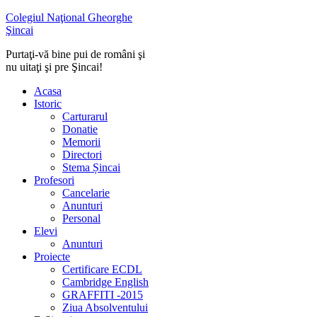
Colegiul Naţional Gheorghe
Şincai
Purtaţi-vă bine pui de români şi
nu uitaţi şi pre Şincai!
Acasa
Istoric
Carturarul
Donatie
Memorii
Directori
Stema Șincai
Profesori
Cancelarie
Anunturi
Personal
Elevi
Anunturi
Proiecte
Certificare ECDL
Cambridge English
GRAFFITI -2015
Ziua Absolventului