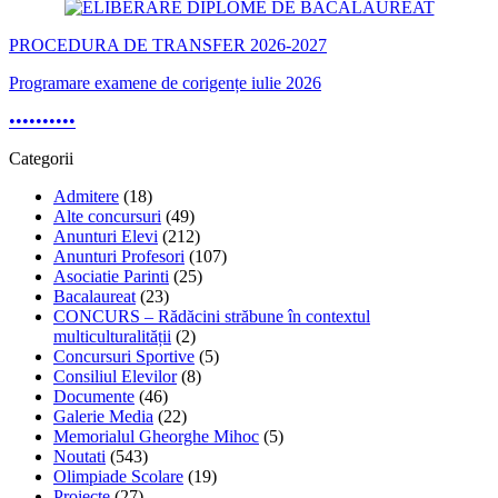
PROCEDURA DE TRANSFER 2026-2027
Programare examene de corigențe iulie 2026
•
•
•
•
•
•
•
•
•
•
Categorii
Admitere
(18)
Alte concursuri
(49)
Anunturi Elevi
(212)
Anunturi Profesori
(107)
Asociatie Parinti
(25)
Bacalaureat
(23)
CONCURS – Rădăcini străbune în contextul
multiculturalității
(2)
Concursuri Sportive
(5)
Consiliul Elevilor
(8)
Documente
(46)
Galerie Media
(22)
Memorialul Gheorghe Mihoc
(5)
Noutati
(543)
Olimpiade Scolare
(19)
Proiecte
(27)