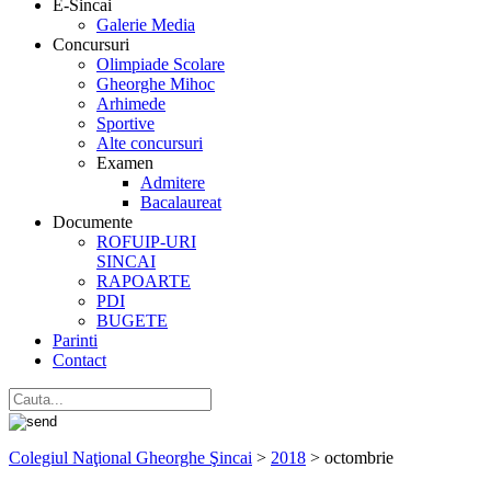
E-Sincai
Galerie Media
Concursuri
Olimpiade Scolare
Gheorghe Mihoc
Arhimede
Sportive
Alte concursuri
Examen
Admitere
Bacalaureat
Documente
ROFUIP-URI
SINCAI
RAPOARTE
PDI
BUGETE
Parinti
Contact
Colegiul Naţional Gheorghe Şincai
>
2018
>
octombrie