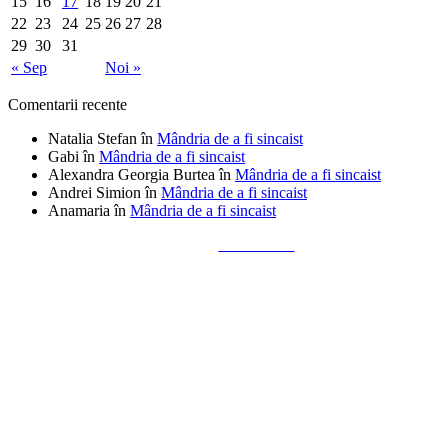
15
16
17
18
19
20
21
22
23
24
25
26
27
28
29
30
31
« Sep
Noi »
Comentarii recente
Natalia Stefan
în
Mândria de a fi sincaist
Gabi
în
Mândria de a fi sincaist
Alexandra Georgia Burtea
în
Mândria de a fi sincaist
Andrei Simion
în
Mândria de a fi sincaist
Anamaria
în
Mândria de a fi sincaist
Tailored by
Alks Diaconu