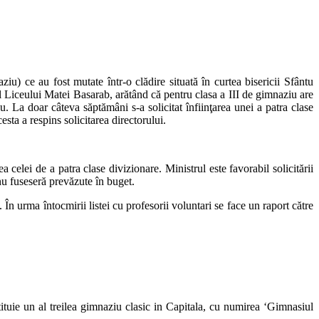
u) ce au fost mutate într-o clădire situată în curtea bisericii Sfântu
l Liceului Matei Basarab, arătând că pentru clasa a III de gimnaziu are
. La doar câteva săptămâni s-a solicitat înfiinţarea unei a patra clase
sta a respins solicitarea directorului.
elei de a patra clase divizionare. Ministrul este favorabil solicitării
nu fuseseră prevăzute în buget.
n urma întocmirii listei cu profesorii voluntari se face un raport către
ituie un al treilea gimnaziu clasic in Capitala, cu numirea ‘Gimnasiul