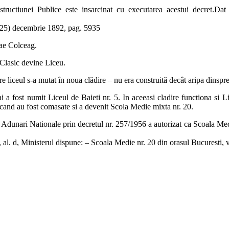
 Instructiunei Publice este insarcinat cu executarea acestui dec
 decembrie 1892, pag. 5935
lae Colceag.
Clasic devine Liceu.
e liceul s-a mutat în noua clădire – nu era construită decât aripa dinspre
fost numit Liceul de Baieti nr. 5. In aceeasi cladire functiona si Lic
 cand au fost comasate si a devenit Scola Medie mixta nr. 20.
i Adunari Nationale prin decretul nr. 257/1956 a autorizat ca Scoala M
1, al. d, Ministerul dispune: – Scoala Medie nr. 20 din orasul Bucurest