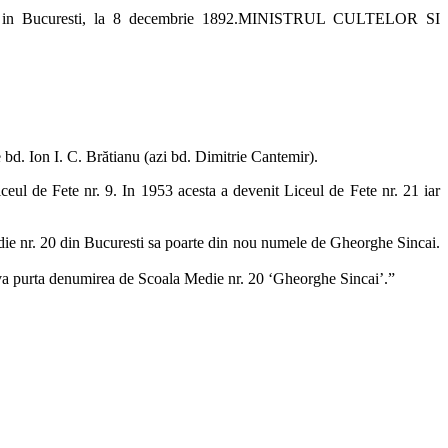
ret.Dat in Bucuresti, la 8 decembrie 1892.MINISTRUL CULTELOR SI
 bd. Ion I. C. Brătianu (azi bd. Dimitrie Cantemir).
eul de Fete nr. 9. In 1953 acesta a devenit Liceul de Fete nr. 21 iar
edie nr. 20 din Bucuresti sa poarte din nou numele de Gheorghe Sincai.
i, va purta denumirea de Scoala Medie nr. 20 ‘Gheorghe Sincai’.”