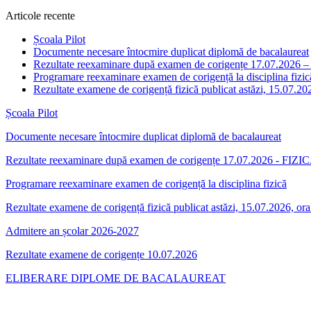
Articole recente
Școala Pilot
Documente necesare întocmire duplicat diplomă de bacalaureat
Rezultate reexaminare după examen de corigențe 17.07.2026 
Programare reexaminare examen de corigență la disciplina fizic
Rezultate examene de corigență fizică publicat astăzi, 15.07.20
Școala Pilot
Documente necesare întocmire duplicat diplomă de bacalaureat
Rezultate reexaminare după examen de corigențe 17.07.2026 - FIZIC
Programare reexaminare examen de corigență la disciplina fizică
Rezultate examene de corigență fizică publicat astăzi, 15.07.2026, or
Admitere an școlar 2026-2027
Rezultate examene de corigențe 10.07.2026
ELIBERARE DIPLOME DE BACALAUREAT