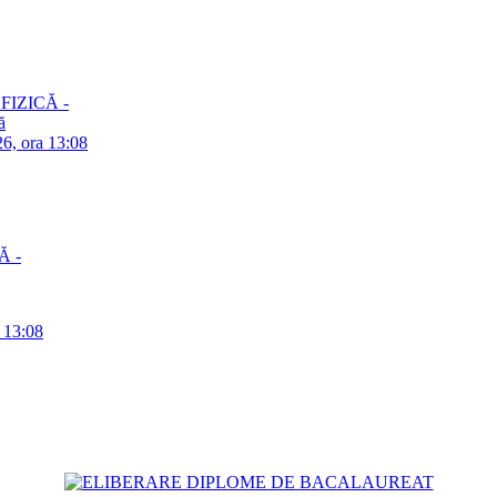
– FIZICĂ -
ă
26, ora 13:08
Ă -
a 13:08