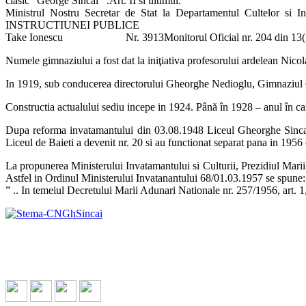
clasic “George Sincai”‘.Art. II si ultimul.
Ministrul Nostru Secretar de Stat la Departamentul Cultelor si
INSTRUCTIUNEI PUBLICE
Take Ionescu Nr. 3913Monitorul Oficial nr. 204 din 13(25)
Numele gimnaziului a fost dat la iniţiativa profesorului ardelean Nico
In 1919, sub conducerea directorului Gheorghe Nedioglu, Gimnaziul 
Constructia actualului sediu incepe in 1924. Până în 1928 – anul în car
Dupa reforma invatamantului din 03.08.1948 Liceul Gheorghe Sincai a 
Liceul de Baieti a devenit nr. 20 si au functionat separat pana in 1956
La propunerea Ministerului Invatamantului si Culturii, Prezidiul Mari
Astfel in Ordinul Ministerului Invatanantului 68/01.03.1957 se spune:
” .. In temeiul Decretului Marii Adunari Nationale nr. 257/1956, art. 