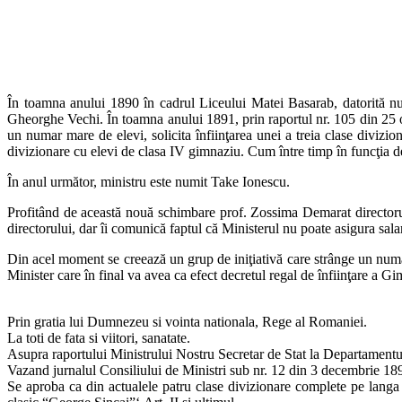
În toamna anului 1890 în cadrul Liceului Matei Basarab, datorită numă
Gheorghe Vechi. În toamna anului 1891, prin raportul nr. 105 din 25 oc
un numar mare de elevi, solicita înfiinţarea unei a treia clase divizi
divizionare cu elevi de clasa IV gimnaziu. Cum între timp în funcţia de 
În anul următor, ministru este numit Take Ionescu.
Profitând de această nouă schimbare prof. Zossima Demarat directorul L
directorului, dar îi comunică faptul că Ministerul nu poate asigura sal
Din acel moment se creează un grup de iniţiativă care strânge un număr 
Minister care în final va avea ca efect decretul regal de înfiinţare a 
Prin gratia lui Dumnezeu si vointa nationala, Rege al Romaniei.
La toti de fata si viitori, sanatate.
Asupra raportului Ministrului Nostru Secretar de Stat la Departamentul
Vazand jurnalul Consiliului de Ministri sub nr. 12 din 3 decembrie 189
Se aproba ca din actualele patru clase divizionare complete pe langa 