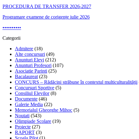
PROCEDURA DE TRANSFER 2026-2027
Programare examene de corigențe iulie 2026
•
•
•
•
•
•
•
•
•
•
Categorii
Admitere
(18)
Alte concursuri
(49)
Anunturi Elevi
(212)
Anunturi Profesori
(107)
Asociatie Parinti
(25)
Bacalaureat
(23)
CONCURS – Rădăcini străbune în contextul multiculturalității
Concursuri Sportive
(5)
Consiliul Elevilor
(8)
Documente
(46)
Galerie Media
(22)
Memorialul Gheorghe Mihoc
(5)
Noutati
(543)
Olimpiade Scolare
(19)
Proiecte
(27)
RAPORT
(3)
Școala Pilot
(1)