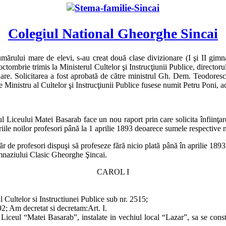
Colegiul National Gheorghe Sincai
rului mare de elevi, s-au creat două clase divizionare (I şi II gimnazi
tombrie trimis la Ministerul Cultelor şi Instrucţiunii Publice, directoru
onare. Solicitarea a fost aprobată de către ministrul Gh. Dem. Teodorescu
Ministru al Cultelor şi Instrucţiunii Publice fusese numit Petru Poni, ace
iceului Matei Basarab face un nou raport prin care solicita înfiinţarea c
ariile noilor profesori până la 1 aprilie 1893 deoarece sumele respective 
de profesori dispuşi să profeseze fără nicio plată până în aprilie 1893. Î
Gimnaziului Clasic Gheorghe Şincai.
CAROL I
 Cultelor si Instructiunei Publice sub nr. 2515;
2; Am decretat si decretam:Art. I.
Liceul “Matei Basarab”, instalate in vechiul local “Lazar”, sa se const