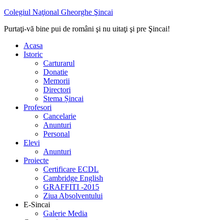
Colegiul Naţional Gheorghe Şincai
Purtaţi-vă bine pui de români şi nu uitaţi şi pre Şincai!
Acasa
Istoric
Carturarul
Donatie
Memorii
Directori
Stema Șincai
Profesori
Cancelarie
Anunturi
Personal
Elevi
Anunturi
Proiecte
Certificare ECDL
Cambridge English
GRAFFITI -2015
Ziua Absolventului
E-Sincai
Galerie Media