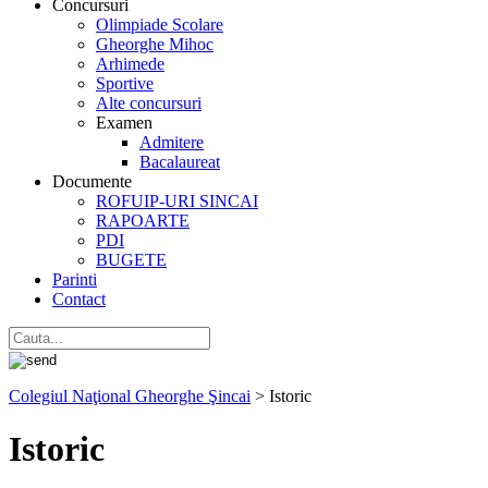
Concursuri
Olimpiade Scolare
Gheorghe Mihoc
Arhimede
Sportive
Alte concursuri
Examen
Admitere
Bacalaureat
Documente
ROFUIP-URI SINCAI
RAPOARTE
PDI
BUGETE
Parinti
Contact
Colegiul Naţional Gheorghe Şincai
>
Istoric
Istoric