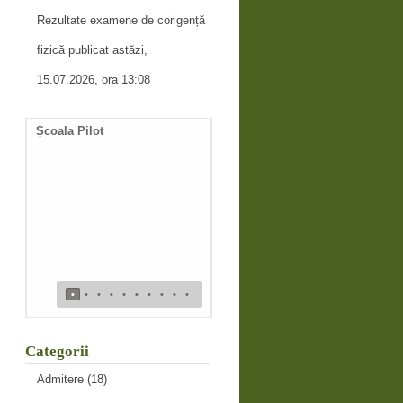
Rezultate examene de corigență
fizică publicat astăzi,
15.07.2026, ora 13:08
Școala Pilot
Documente necesare
întocmire duplicat diplomă
de bacalaureat
•
•
•
•
•
•
•
•
•
•
Categorii
Admitere
(18)