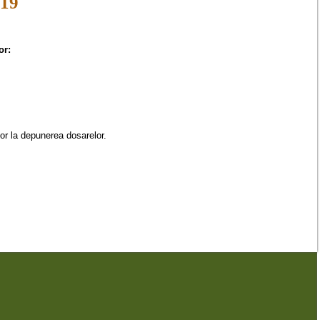
19
or:
lor la depunerea dosarelor.