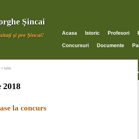
orghe Şincai
Acasa
Istoric
Profesori
itaţi şi pre Şincai!
Concursuri
Documente
Par
>
iulie
e 2018
se la concurs