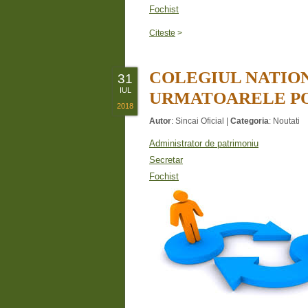
Fochist
Citeste
>
COLEGIUL NATIO
31
IUL
URMATOARELE PO
2018
Autor
:
Sincai Oficial
|
Categoria
:
Noutati
Administrator de patrimoniu
Secretar
Fochist