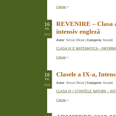
Citeste
>
REVENIRE – Clasa a 
16
IUL
intensiv engleză
2018
Autor
:
Sincai Oficial
|
Categoria
:
Noutati
CLASA IX E MATEMATICA – INFORMATI
Citeste
>
Clasele a IX-a, Inten
16
IUL
Autor
:
Sincai Oficial
|
Categoria
:
Noutati
2018
CLASA IX I STIINTELE NATURII – I
Citeste
>