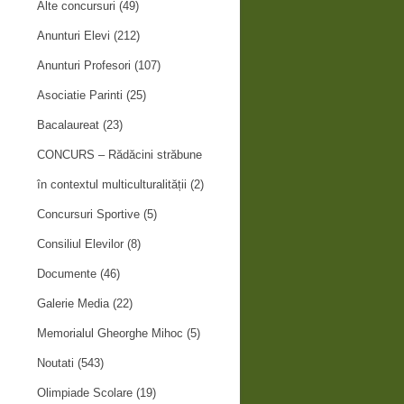
Alte concursuri
(49)
Anunturi Elevi
(212)
Anunturi Profesori
(107)
Asociatie Parinti
(25)
Bacalaureat
(23)
CONCURS – Rădăcini străbune
în contextul multiculturalității
(2)
Concursuri Sportive
(5)
Consiliul Elevilor
(8)
Documente
(46)
Galerie Media
(22)
Memorialul Gheorghe Mihoc
(5)
Noutati
(543)
Olimpiade Scolare
(19)