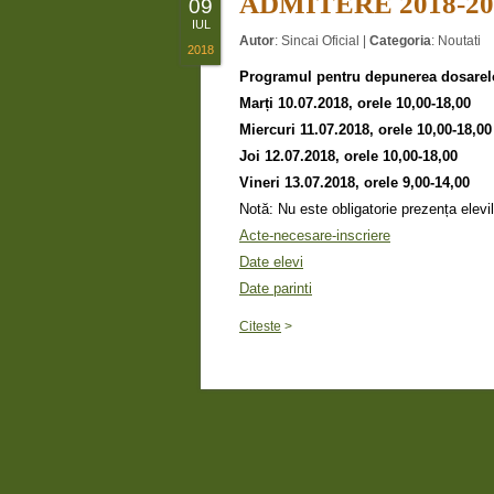
ADMITERE 2018-20
09
IUL
Autor
:
Sincai Oficial
|
Categoria
:
Noutati
2018
Programul pentru depunerea dosarel
Marți 10.07.2018, orele 10,00-18,00
Miercuri 11.07.2018, orele 10,00-18,00
Joi 12.07.2018, orele 10,00-18,00
Vineri 13.07.2018, orele 9,00-14,00
Notă: Nu este obligatorie prezența elevi
Acte-necesare-inscriere
Date elevi
Date parinti
Citeste
>