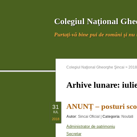
Colegiul Naţional Ghe
Purtaţi-vă bine pui de români şi nu u
Colegiul Naţional Gheorghe Şincai
>
2018
Arhive lunare:
iuli
ANUNȚ – posturi scoa
31
IUL
Autor
:
Sincai Oficial
|
Categoria
:
Noutati
2018
Administrator de patrimoniu
Secretar