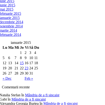
iulie 2015
iunie 2015
mai 2015
februarie 2015
ianuarie 2015
decembrie 2014
noiembrie 2014
martie 2014
februarie 2014
ianuarie 2015
Lu
Ma
Mi
Jo
Vi
Sâ
Du
1
2
3
4
5
6
7
8
9
10
11
12
13
14
15
16
17
18
19
20
21
22
23
24
25
26
27
28
29
30
31
« Dec
Feb »
Comentarii recente
Natalia Stefan
în
Mândria de a fi sincaist
Gabi
în
Mândria de a fi sincaist
Alexandra Georgia Burtea
în
Mândria de a fi sincaist