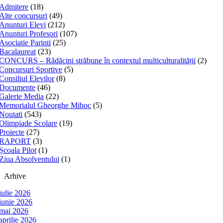
Admitere
(18)
Alte concursuri
(49)
Anunturi Elevi
(212)
Anunturi Profesori
(107)
Asociatie Parinti
(25)
Bacalaureat
(23)
CONCURS – Rădăcini străbune în contextul multiculturalității
(2)
Concursuri Sportive
(5)
Consiliul Elevilor
(8)
Documente
(46)
Galerie Media
(22)
Memorialul Gheorghe Mihoc
(5)
Noutati
(543)
Olimpiade Scolare
(19)
Proiecte
(27)
RAPORT
(3)
Școala Pilot
(1)
Ziua Absolventului
(1)
Arhive
iulie 2026
iunie 2026
mai 2026
aprilie 2026