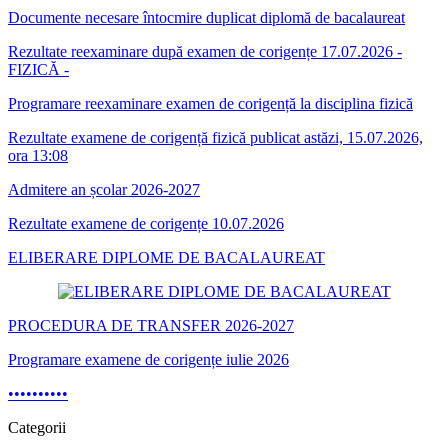
Documente necesare întocmire duplicat diplomă de bacalaureat
Rezultate reexaminare după examen de corigențe 17.07.2026 -
FIZICĂ -
Programare reexaminare examen de corigență la disciplina fizică
Rezultate examene de corigență fizică publicat astăzi, 15.07.2026,
ora 13:08
Admitere an școlar 2026-2027
Rezultate examene de corigențe 10.07.2026
ELIBERARE DIPLOME DE BACALAUREAT
PROCEDURA DE TRANSFER 2026-2027
Programare examene de corigențe iulie 2026
•
•
•
•
•
•
•
•
•
•
Categorii