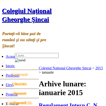
Colegiul Naţional
Gheorghe Şincai
Purtaţi-vă bine pui de
români şi nu uitaţi şi pre
Şincai!
Acasa
Istoric
Colegiul Naţional Gheorghe Şincai
>
2015
>
ianuarie
Carturarul
Profesori
Arhive lunare:
Cancelarie
Donatie
Elevi
ianuarie 2015
Anunturi
Anunturi
Memorii
Proiecte
Certificare ECDL
Directori
Personal
E-Sincai
Regulament Intern C. N.