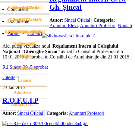
Gh. Șincai
Cambridge English
Galerie Media
Stema Șincai
Concursuri
Autor
:
Sincai Oficial
|
Categoria
:
Olimpiade Scolare
GRAFFITI -2015
Documente
Anunturi Elevi
,
Anunturi Profesori
,
Noutati
ROFUIP-URI SINCAI
Ziua Absolventului
Gheorghe Mihoc
Parinti
Contact
RAPOARTE
Arhimede
Aici puteți vizualiza noul
Regulament Intern al Colegiului
Național ”Gheorghe Șincai”
avizat în Consiliul Profesoral din
Sportive
PDI
19.01.2015 și aprobat în Consiliul de Administrație din 21.01.2015.
R.I Sincai-2015 aprobat
Alte concursuri
BUGETE
Citeste
>
Examen
23
Ian
2015
Admitere
R.O.F.U.I.P
Bacalaureat
Autor
:
Sincai Oficial
|
Categoria
:
Anunturi Profesori