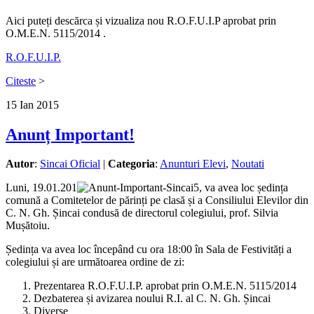
Aici puteți descărca și vizualiza nou R.O.F.U.I.P aprobat prin
O.M.E.N. 5115/2014 .
R.O.F.U.I.P.
Citeste
>
15
Ian
2015
Anunț Important!
Autor
:
Sincai Oficial
|
Categoria
:
Anunturi Elevi
,
Noutati
Luni, 19.01.201
5, va avea loc ședința
comună a Comitetelor de părinți pe clasă și a Consiliului Elevilor din
C. N. Gh. Șincai condusă de directorul colegiului, prof. Silvia
Mușătoiu.
Ședința va avea loc începând cu ora 18:00 în Sala de Festivități a
colegiului și are următoarea ordine de zi:
Prezentarea R.O.F.U.I.P. aprobat prin O.M.E.N. 5115/2014
Dezbaterea și avizarea noului R.I. al C. N. Gh. Șincai
Diverse