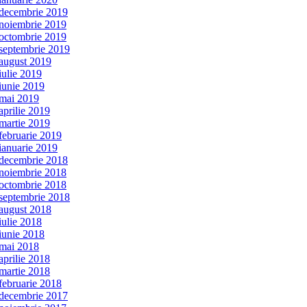
decembrie 2019
noiembrie 2019
octombrie 2019
septembrie 2019
august 2019
iulie 2019
iunie 2019
mai 2019
aprilie 2019
martie 2019
februarie 2019
ianuarie 2019
decembrie 2018
noiembrie 2018
octombrie 2018
septembrie 2018
august 2018
iulie 2018
iunie 2018
mai 2018
aprilie 2018
martie 2018
februarie 2018
decembrie 2017