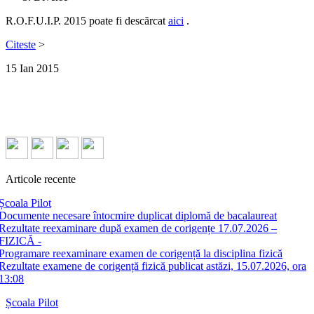
R.O.F.U.I.P. 2015 poate fi descărcat
aici
.
Citeste
>
15
Ian
2015
Articole recente
Școala Pilot
Documente necesare întocmire duplicat diplomă de bacalaureat
Rezultate reexaminare după examen de corigențe 17.07.2026 –
FIZICĂ -
Programare reexaminare examen de corigență la disciplina fizică
Rezultate examene de corigență fizică publicat astăzi, 15.07.2026, ora
13:08
Școala Pilot