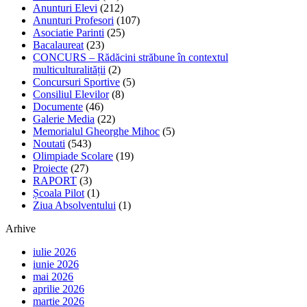
Anunturi Elevi
(212)
Anunturi Profesori
(107)
Asociatie Parinti
(25)
Bacalaureat
(23)
CONCURS – Rădăcini străbune în contextul
multiculturalității
(2)
Concursuri Sportive
(5)
Consiliul Elevilor
(8)
Documente
(46)
Galerie Media
(22)
Memorialul Gheorghe Mihoc
(5)
Noutati
(543)
Olimpiade Scolare
(19)
Proiecte
(27)
RAPORT
(3)
Școala Pilot
(1)
Ziua Absolventului
(1)
Arhive
iulie 2026
iunie 2026
mai 2026
aprilie 2026
martie 2026