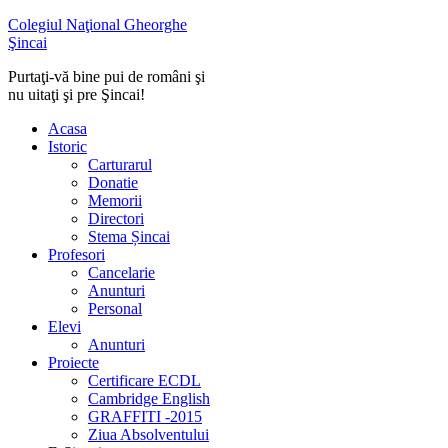
Colegiul Naţional Gheorghe
Şincai
Purtaţi-vă bine pui de români şi
nu uitaţi şi pre Şincai!
Acasa
Istoric
Carturarul
Donatie
Memorii
Directori
Stema Șincai
Profesori
Cancelarie
Anunturi
Personal
Elevi
Anunturi
Proiecte
Certificare ECDL
Cambridge English
GRAFFITI -2015
Ziua Absolventului