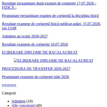
Rezultate reexaminare după examen de corigențe 17.07.2026 -
FIZICĂ -
Programare reexaminare examen de corigență la disciplina fizică
Rezultate examene de corigență fizică publicat astăzi, 15.07.2026,
ora 13:08
Admitere an școlar 2026-2027
Rezultate examene de corigențe 10.07.2026
ELIBERARE DIPLOME DE BACALAUREAT
PROCEDURA DE TRANSFER 2026-2027
Programare examene de corigențe iulie 2026
•
•
•
•
•
•
•
•
•
•
Categorii
Admitere
(18)
Alte concursuri
(49)