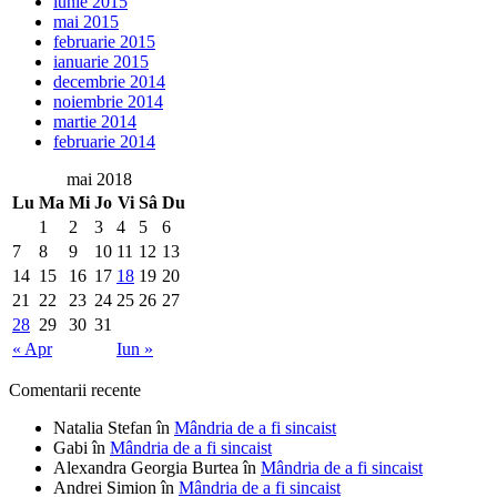
iunie 2015
mai 2015
februarie 2015
ianuarie 2015
decembrie 2014
noiembrie 2014
martie 2014
februarie 2014
mai 2018
Lu
Ma
Mi
Jo
Vi
Sâ
Du
1
2
3
4
5
6
7
8
9
10
11
12
13
14
15
16
17
18
19
20
21
22
23
24
25
26
27
28
29
30
31
« Apr
Iun »
Comentarii recente
Natalia Stefan
în
Mândria de a fi sincaist
Gabi
în
Mândria de a fi sincaist
Alexandra Georgia Burtea
în
Mândria de a fi sincaist
Andrei Simion
în
Mândria de a fi sincaist