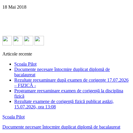
18
Mai
2018
Articole recente
Școala Pilot
Documente necesare întocmire duplicat diplomă de
bacalaureat
Rezultate reexaminare după examen de corigențe 17.07.2026
– FIZICĂ -
Programare reexaminare examen de corigență la disciplina
fizică
Rezultate examene de corigență fizică publicat astăzi,
15.07.2026, ora 13:08
Școala Pilot
Documente necesare întocmire duplicat diplomă de bacalaureat