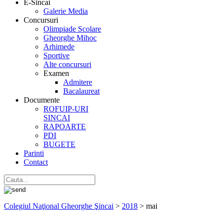
E-Sincai
Galerie Media
Concursuri
Olimpiade Scolare
Gheorghe Mihoc
Arhimede
Sportive
Alte concursuri
Examen
Admitere
Bacalaureat
Documente
ROFUIP-URI
SINCAI
RAPOARTE
PDI
BUGETE
Parinti
Contact
Colegiul Naţional Gheorghe Şincai
>
2018
>
mai