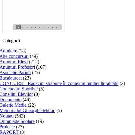
•
•
•
•
•
•
•
•
•
•
Categorii
Admitere
(18)
Alte concursuri
(49)
Anunturi Elevi
(212)
Anunturi Profesori
(107)
Asociatie Parinti
(25)
Bacalaureat
(23)
CONCURS – Rădăcini străbune în contextul multiculturalității
(2)
Concursuri Sportive
(5)
Consiliul Elevilor
(8)
Documente
(46)
Galerie Media
(22)
Memorialul Gheorghe Mihoc
(5)
Noutati
(543)
Olimpiade Scolare
(19)
Proiecte
(27)
RAPORT
(3)