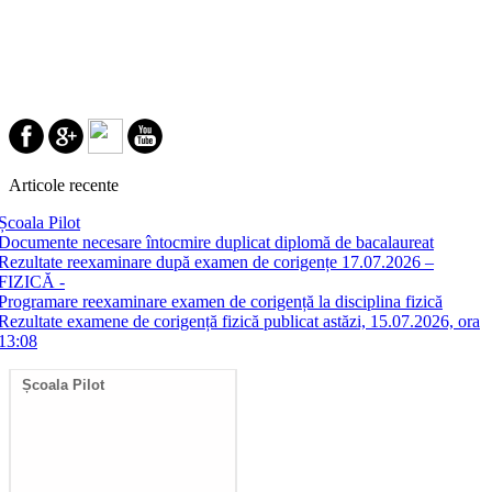
Articole recente
Școala Pilot
Documente necesare întocmire duplicat diplomă de bacalaureat
Rezultate reexaminare după examen de corigențe 17.07.2026 –
FIZICĂ -
Programare reexaminare examen de corigență la disciplina fizică
Rezultate examene de corigență fizică publicat astăzi, 15.07.2026, ora
13:08
Școala Pilot
Documente necesare
Re
întocmire duplicat diplomă
ex
de bacalaureat
17