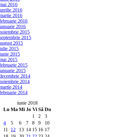
mai 2016
aprilie 2016
martie 2016
februarie 2016
ianuarie 2016
noiembrie 2015
septembrie 2015
august 2015
iulie 2015
iunie 2015
mai 2015
februarie 2015
ianuarie 2015
decembrie 2014
noiembrie 2014
martie 2014
februarie 2014
iunie 2018
Lu
Ma
Mi
Jo
Vi
Sâ
Du
1
2
3
4
5
6
7
8
9
10
11
12
13
14
15
16
17
18
19
20
21
22
23
24