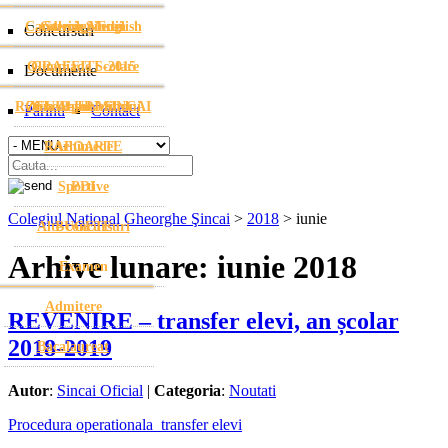
Cambridge English
Galerie Media
Stema Șincai
Concursuri
Olimpiade Scolare
GRAFFITI -2015
Documente
ROFUIP-URI SINCAI
Ziua Absolventului
Gheorghe Mihoc
Parinti
Contact
RAPOARTE
Arhimede
Sportive
PDI
Colegiul Naţional Gheorghe Şincai
>
2018
>
iunie
Alte concursuri
BUGETE
Arhive lunare:
iunie 2018
Examen
Admitere
REVENIRE – transfer elevi, an școlar
2018-2019
Bacalaureat
Autor
:
Sincai Oficial
|
Categoria
:
Noutati
Procedura operationala_transfer elevi