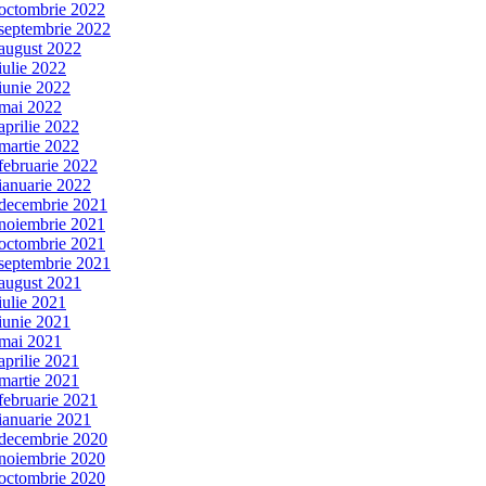
octombrie 2022
septembrie 2022
august 2022
iulie 2022
iunie 2022
mai 2022
aprilie 2022
martie 2022
februarie 2022
ianuarie 2022
decembrie 2021
noiembrie 2021
octombrie 2021
septembrie 2021
august 2021
iulie 2021
iunie 2021
mai 2021
aprilie 2021
martie 2021
februarie 2021
ianuarie 2021
decembrie 2020
noiembrie 2020
octombrie 2020