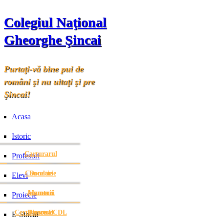
Colegiul Naţional
Gheorghe Şincai
Purtaţi-vă bine pui de
români şi nu uitaţi şi pre
Şincai!
Acasa
Istoric
Carturarul
Profesori
Cancelarie
Donatie
Elevi
Anunturi
Anunturi
Memorii
Proiecte
Certificare ECDL
Directori
Personal
E-Sincai