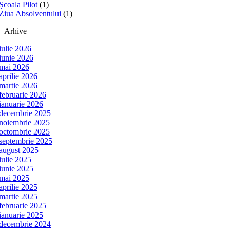
Școala Pilot
(1)
Ziua Absolventului
(1)
Arhive
iulie 2026
iunie 2026
mai 2026
aprilie 2026
martie 2026
februarie 2026
ianuarie 2026
decembrie 2025
noiembrie 2025
octombrie 2025
septembrie 2025
august 2025
iulie 2025
iunie 2025
mai 2025
aprilie 2025
martie 2025
februarie 2025
ianuarie 2025
decembrie 2024