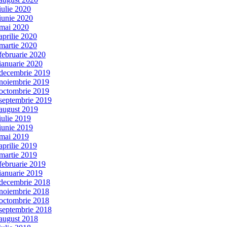
iulie 2020
iunie 2020
mai 2020
aprilie 2020
martie 2020
februarie 2020
ianuarie 2020
decembrie 2019
noiembrie 2019
octombrie 2019
septembrie 2019
august 2019
iulie 2019
iunie 2019
mai 2019
aprilie 2019
martie 2019
februarie 2019
ianuarie 2019
decembrie 2018
noiembrie 2018
octombrie 2018
septembrie 2018
august 2018