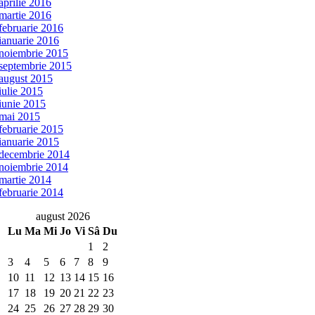
aprilie 2016
martie 2016
februarie 2016
ianuarie 2016
noiembrie 2015
septembrie 2015
august 2015
iulie 2015
iunie 2015
mai 2015
februarie 2015
ianuarie 2015
decembrie 2014
noiembrie 2014
martie 2014
februarie 2014
august 2026
Lu
Ma
Mi
Jo
Vi
Sâ
Du
1
2
3
4
5
6
7
8
9
10
11
12
13
14
15
16
17
18
19
20
21
22
23
24
25
26
27
28
29
30