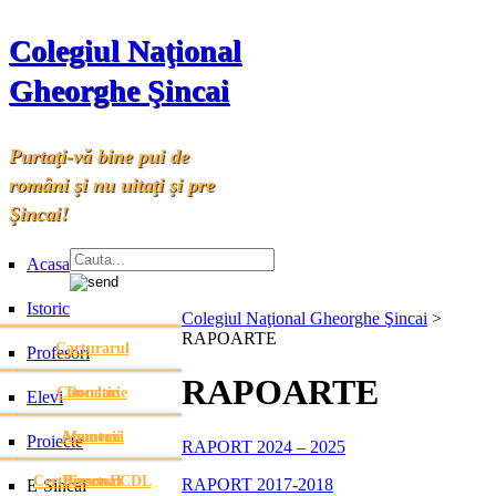
Colegiul Naţional
Gheorghe Şincai
Purtaţi-vă bine pui de
români şi nu uitaţi şi pre
Şincai!
Acasa
Istoric
Colegiul Naţional Gheorghe Şincai
>
RAPOARTE
Carturarul
Profesori
RAPOARTE
Cancelarie
Donatie
Elevi
Anunturi
Anunturi
Memorii
Proiecte
RAPORT 2024 – 2025
Certificare ECDL
Directori
Personal
RAPORT 2017-2018
E-Sincai