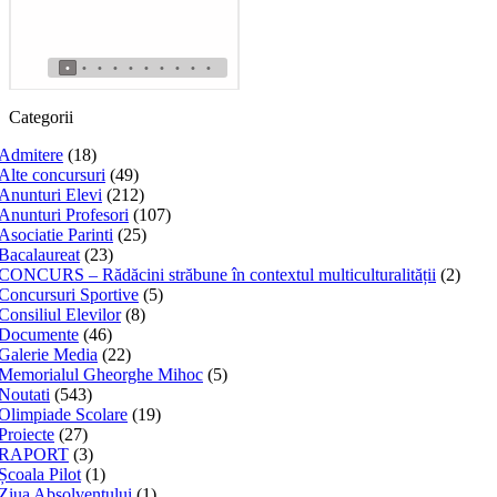
•
•
•
•
•
•
•
•
•
•
Categorii
Admitere
(18)
Alte concursuri
(49)
Anunturi Elevi
(212)
Anunturi Profesori
(107)
Asociatie Parinti
(25)
Bacalaureat
(23)
CONCURS – Rădăcini străbune în contextul multiculturalității
(2)
Concursuri Sportive
(5)
Consiliul Elevilor
(8)
Documente
(46)
Galerie Media
(22)
Memorialul Gheorghe Mihoc
(5)
Noutati
(543)
Olimpiade Scolare
(19)
Proiecte
(27)
RAPORT
(3)
Școala Pilot
(1)
Ziua Absolventului
(1)