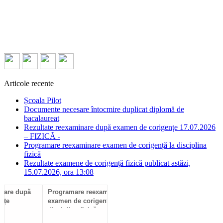
Articole recente
Școala Pilot
Documente necesare întocmire duplicat diplomă de
bacalaureat
Rezultate reexaminare după examen de corigențe 17.07.2026
– FIZICĂ -
Programare reexaminare examen de corigență la disciplina
fizică
Rezultate examene de corigență fizică publicat astăzi,
15.07.2026, ora 13:08
Programare reexaminare
Rezultate examene de
Ad
examen de corigență la
corigență fizică publicat
disciplina fizică
astăzi, 15.07.2026, ora 13:08