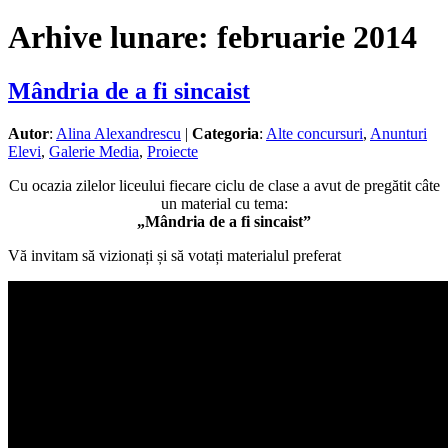
Arhive lunare:
februarie 2014
Mândria de a fi sincaist
Autor
:
Alina Alexandrescu
|
Categoria
:
Alte concursuri
,
Anunturi
Elevi
,
Galerie Media
,
Proiecte
Cu ocazia zilelor liceului fiecare ciclu de clase a avut de pregătit câte
un material cu tema:
„Mândria de a fi sincaist”
Vă invitam să vizionați și să votați materialul preferat