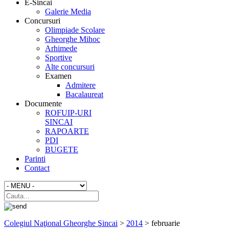
E-Sincai
Galerie Media
Concursuri
Olimpiade Scolare
Gheorghe Mihoc
Arhimede
Sportive
Alte concursuri
Examen
Admitere
Bacalaureat
Documente
ROFUIP-URI
SINCAI
RAPOARTE
PDI
BUGETE
Parinti
Contact
Colegiul Naţional Gheorghe Şincai
>
2014
>
februarie