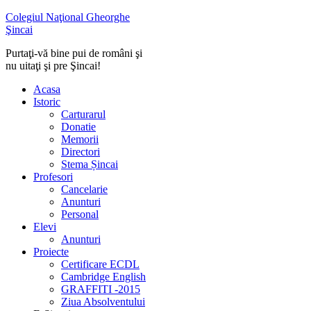
Colegiul Naţional Gheorghe
Şincai
Purtaţi-vă bine pui de români şi
nu uitaţi şi pre Şincai!
Acasa
Istoric
Carturarul
Donatie
Memorii
Directori
Stema Șincai
Profesori
Cancelarie
Anunturi
Personal
Elevi
Anunturi
Proiecte
Certificare ECDL
Cambridge English
GRAFFITI -2015
Ziua Absolventului