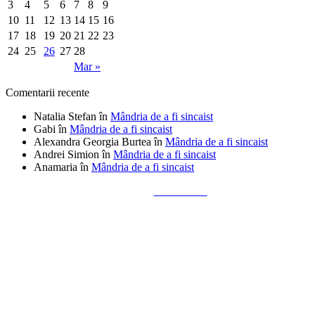
3
4
5
6
7
8
9
10
11
12
13
14
15
16
17
18
19
20
21
22
23
24
25
26
27
28
Mar »
Comentarii recente
Natalia Stefan
în
Mândria de a fi sincaist
Gabi
în
Mândria de a fi sincaist
Alexandra Georgia Burtea
în
Mândria de a fi sincaist
Andrei Simion
în
Mândria de a fi sincaist
Anamaria
în
Mândria de a fi sincaist
Tailored by
Alks Diaconu