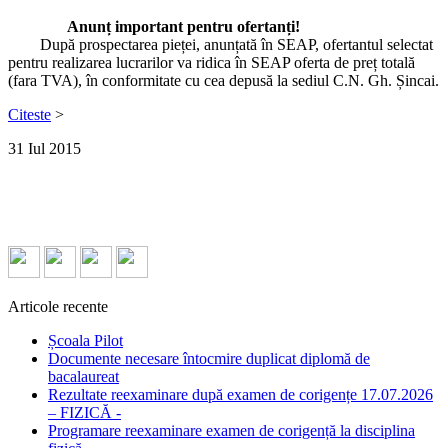
Anunț important pentru ofertanți!
După prospectarea pieței, anunțată în SEAP, ofertantul selectat
pentru realizarea lucrarilor va ridica în SEAP oferta de preț totală
(fara TVA), în conformitate cu cea depusă la sediul C.N. Gh. Șincai.
Citeste
>
31
Iul
2015
Articole recente
Școala Pilot
Documente necesare întocmire duplicat diplomă de
bacalaureat
Rezultate reexaminare după examen de corigențe 17.07.2026
– FIZICĂ -
Programare reexaminare examen de corigență la disciplina