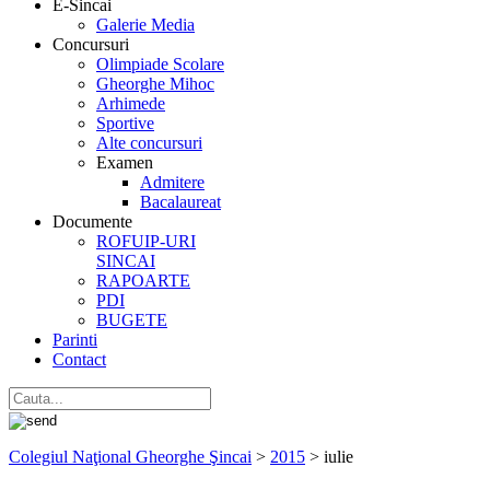
E-Sincai
Galerie Media
Concursuri
Olimpiade Scolare
Gheorghe Mihoc
Arhimede
Sportive
Alte concursuri
Examen
Admitere
Bacalaureat
Documente
ROFUIP-URI
SINCAI
RAPOARTE
PDI
BUGETE
Parinti
Contact
Colegiul Naţional Gheorghe Şincai
>
2015
>
iulie