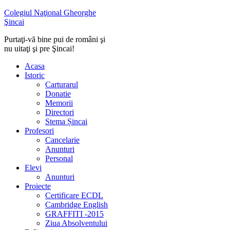
Colegiul Naţional Gheorghe
Şincai
Purtaţi-vă bine pui de români şi
nu uitaţi şi pre Şincai!
Acasa
Istoric
Carturarul
Donatie
Memorii
Directori
Stema Șincai
Profesori
Cancelarie
Anunturi
Personal
Elevi
Anunturi
Proiecte
Certificare ECDL
Cambridge English
GRAFFITI -2015
Ziua Absolventului