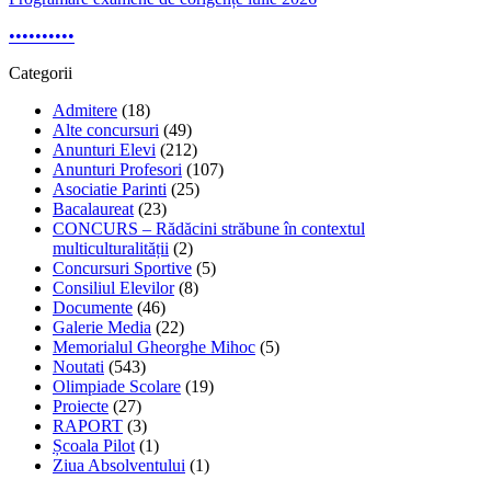
•
•
•
•
•
•
•
•
•
•
Categorii
Admitere
(18)
Alte concursuri
(49)
Anunturi Elevi
(212)
Anunturi Profesori
(107)
Asociatie Parinti
(25)
Bacalaureat
(23)
CONCURS – Rădăcini străbune în contextul
multiculturalității
(2)
Concursuri Sportive
(5)
Consiliul Elevilor
(8)
Documente
(46)
Galerie Media
(22)
Memorialul Gheorghe Mihoc
(5)
Noutati
(543)
Olimpiade Scolare
(19)
Proiecte
(27)
RAPORT
(3)
Școala Pilot
(1)
Ziua Absolventului
(1)