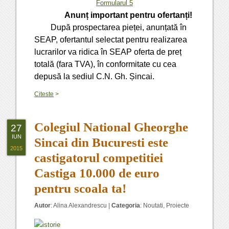
Formularul 5
Anunț important pentru ofertanți!
După prospectarea pieței, anunțată în
SEAP, ofertantul selectat pentru realizarea
lucrarilor va ridica în SEAP oferta de preț
totală (fara TVA), în conformitate cu cea
depusă la sediul C.N. Gh. Șincai.
Citeste
>
Colegiul National Gheorghe
27
IUN
Sincai din Bucuresti este
2015
castigatorul competitiei
Castiga 10.000 de euro
pentru scoala ta!
Autor
:
Alina Alexandrescu
|
Categoria
:
Noutati
,
Proiecte