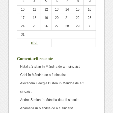
3
4
5
6
7
8
9
10
11
12
13
14
15
16
17
18
19
20
21
22
23
24
25
26
27
28
29
30
31
« Iul
Comentarii recente
Natalia Stefan
în
Mândria de a fi sincaist
Gabi
în
Mândria de a fi sincaist
Alexandra Georgia Burtea
în
Mândria de a fi
sincaist
Andrei Simion
în
Mândria de a fi sincaist
Anamaria
în
Mândria de a fi sincaist