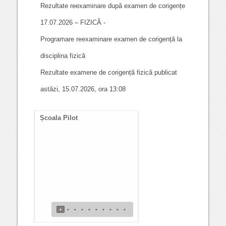
Rezultate reexaminare după examen de corigențe
17.07.2026 – FIZICĂ -
Programare reexaminare examen de corigență la
disciplina fizică
Rezultate examene de corigență fizică publicat
astăzi, 15.07.2026, ora 13:08
Școala Pilot
Documente necesare
întocmire duplicat diplom
de bacalaureat
•
•
•
•
•
•
•
•
•
•