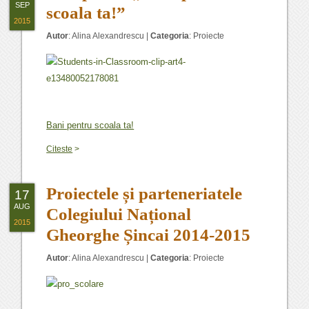
SEP
scoala ta!”
2015
Autor
:
Alina Alexandrescu
|
Categoria
:
Proiecte
Bani pentru scoala ta!
Citeste
>
Proiectele și parteneriatele
17
AUG
Colegiului Național
2015
Gheorghe Șincai 2014-2015
Autor
:
Alina Alexandrescu
|
Categoria
:
Proiecte