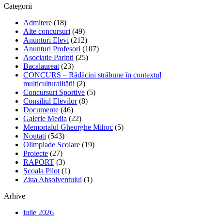
Categorii
Admitere
(18)
Alte concursuri
(49)
Anunturi Elevi
(212)
Anunturi Profesori
(107)
Asociatie Parinti
(25)
Bacalaureat
(23)
CONCURS – Rădăcini străbune în contextul
multiculturalității
(2)
Concursuri Sportive
(5)
Consiliul Elevilor
(8)
Documente
(46)
Galerie Media
(22)
Memorialul Gheorghe Mihoc
(5)
Noutati
(543)
Olimpiade Scolare
(19)
Proiecte
(27)
RAPORT
(3)
Școala Pilot
(1)
Ziua Absolventului
(1)
Arhive
iulie 2026