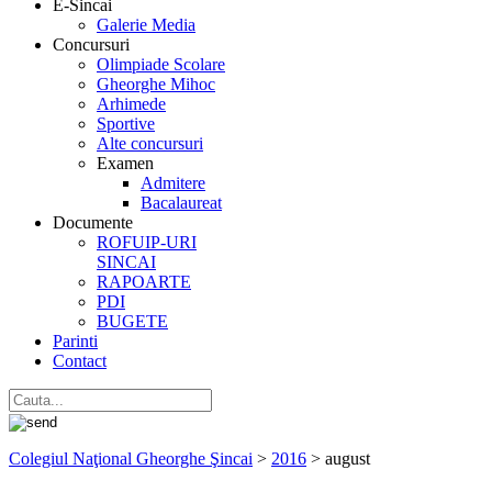
E-Sincai
Galerie Media
Concursuri
Olimpiade Scolare
Gheorghe Mihoc
Arhimede
Sportive
Alte concursuri
Examen
Admitere
Bacalaureat
Documente
ROFUIP-URI
SINCAI
RAPOARTE
PDI
BUGETE
Parinti
Contact
Colegiul Naţional Gheorghe Şincai
>
2016
>
august