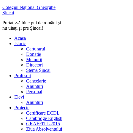
Colegiul Naţional Gheorghe
Şincai
Purtaţi-vă bine pui de români şi
nu uitaţi şi pre Şincai!
Acasa
Istoric
Carturarul
Donatie
Memorii
Directori
Stema Șincai
Profesori
Cancelarie
Anunturi
Personal
Elevi
Anunturi
Proiecte
Certificare ECDL
Cambridge English
GRAFFITI -2015
Ziua Absolventului