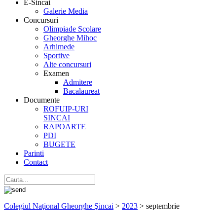
E-Sincai
Galerie Media
Concursuri
Olimpiade Scolare
Gheorghe Mihoc
Arhimede
Sportive
Alte concursuri
Examen
Admitere
Bacalaureat
Documente
ROFUIP-URI
SINCAI
RAPOARTE
PDI
BUGETE
Parinti
Contact
Colegiul Naţional Gheorghe Şincai
>
2023
>
septembrie