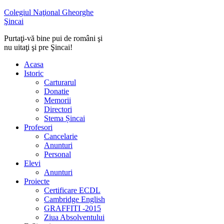
Colegiul Naţional Gheorghe
Şincai
Purtaţi-vă bine pui de români şi
nu uitaţi şi pre Şincai!
Acasa
Istoric
Carturarul
Donatie
Memorii
Directori
Stema Șincai
Profesori
Cancelarie
Anunturi
Personal
Elevi
Anunturi
Proiecte
Certificare ECDL
Cambridge English
GRAFFITI -2015
Ziua Absolventului