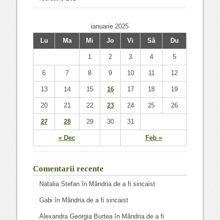
ianuarie 2025
Lu
Ma
Mi
Jo
Vi
Sâ
Du
1
2
3
4
5
6
7
8
9
10
11
12
13
14
15
16
17
18
19
20
21
22
23
24
25
26
27
28
29
30
31
« Dec
Feb »
Comentarii recente
Natalia Stefan
în
Mândria de a fi sincaist
Gabi
în
Mândria de a fi sincaist
Alexandra Georgia Burtea
în
Mândria de a fi