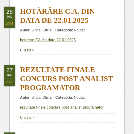
HOTĂRÂRE C.A. DIN
28
IAN
DATA DE 22.01.2025
2025
Autor
:
Sincai Oficial
|
Categoria
:
Noutati
hotarare CA din data 22.01.2025
Citeste
>
REZULTATE FINALE
27
IAN
CONCURS POST ANALIST
2025
PROGRAMATOR
Autor
:
Sincai Oficial
|
Categoria
:
Noutati
rezultate finale concurs post analist programator
Citeste
>