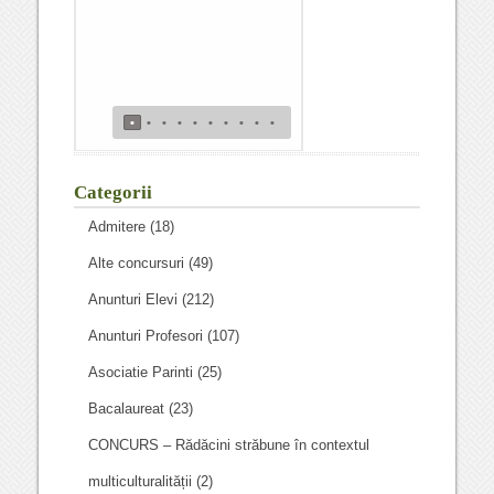
•
•
•
•
•
•
•
•
•
•
Categorii
Admitere
(18)
Alte concursuri
(49)
Anunturi Elevi
(212)
Anunturi Profesori
(107)
Asociatie Parinti
(25)
Bacalaureat
(23)
CONCURS – Rădăcini străbune în contextul
multiculturalității
(2)