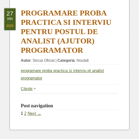
PROGRAMARE PROBA
27
IAN
PRACTICA SI INTERVIU
2025
PENTRU POSTUL DE
ANALIST (AJUTOR)
PROGRAMATOR
Autor
:
Sincai Oficial
|
Categoria
:
Noutati
programare proba practica si interviu pt analist
programator
Citeste
>
Post navigation
1
2
Next →