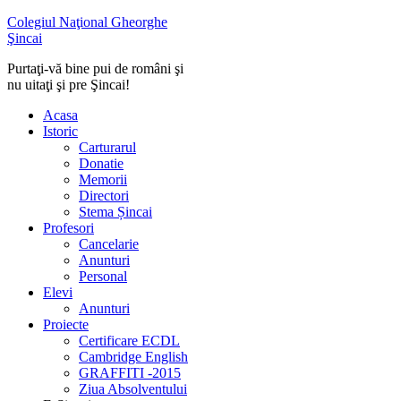
Colegiul Naţional Gheorghe
Şincai
Purtaţi-vă bine pui de români şi
nu uitaţi şi pre Şincai!
Acasa
Istoric
Carturarul
Donatie
Memorii
Directori
Stema Șincai
Profesori
Cancelarie
Anunturi
Personal
Elevi
Anunturi
Proiecte
Certificare ECDL
Cambridge English
GRAFFITI -2015
Ziua Absolventului