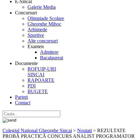
E-Sincai
Galerie Media
Concursuri
Olimpiade Scolare
Gheorghe Mihoc
Arhimede
Sportive
Alte concursuri
Examen
Admitere
Bacalaureat
Documente
ROFUIP-URI
SINCAI
RAPOARTE
PDI
BUGETE
Parinti
Contact
Colegiul Naţional Gheorghe Şincai
>
Noutati
>
REZULTATE
PROBĂ PRACTICĂ CONCURS ANALIST PROGRAMATOR