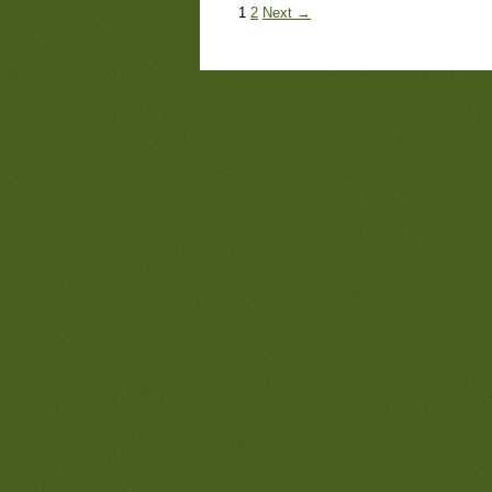
1
2
Next →