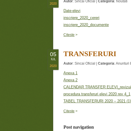
Autor
:
Sincai Oficial
|
Categoria
:
Noutati
2020
Date-elevi
inscriere_2020_cereri
inscriere_2020_documente
Citeste
>
TRANSFERURI
05
IUL
Autor
:
Sincai Oficial
|
Categoria
:
Anunturi 
2020
Anexa 1
Anexa 2
CALENDAR TRANSFER ELEVI_revizui
procedura transferuri elevi 2020 rev 4_1
TABEL TRANSFERURI 2020 – 2021 (1)
Citeste
>
Post navigation