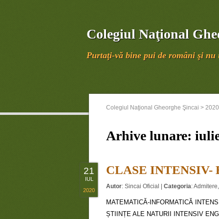
Colegiul Naţional Ghe
Purtaţi-vă bine pui de români şi nu u
Colegiul Naţional Gheorghe Şincai
>
2020
Arhive lunare:
iuli
CLASE INTENSIV- 
21
IUL
Autor
:
Sincai Oficial
|
Categoria
:
Admitere
2020
MATEMATICĂ-INFORMATICĂ INTEN
ȘTIINȚE ALE NATURII INTENSIV E