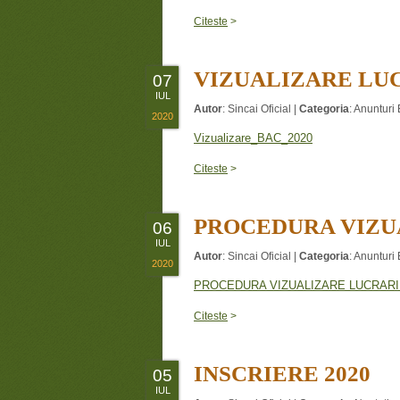
Citeste
>
VIZUALIZARE LU
07
IUL
Autor
:
Sincai Oficial
|
Categoria
:
Anunturi 
2020
Vizualizare_BAC_2020
Citeste
>
PROCEDURA VIZU
06
IUL
Autor
:
Sincai Oficial
|
Categoria
:
Anunturi 
2020
PROCEDURA VIZUALIZARE LUCRARI
Citeste
>
INSCRIERE 2020
05
IUL