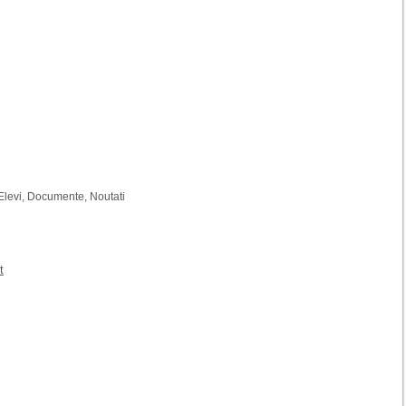
Elevi
,
Documente
,
Noutati
t