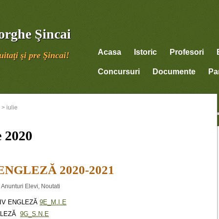
orghe Şincai
Acasa
Istoric
Profesori
itaţi şi pre Şincai!
Concursuri
Documente
Par
>
iulie
e 2020
ENGLEZĂ 2020-2021
,
Anunturi Elevi
,
Noutati
SIV ENGLEZĂ
9E_M.I.E
NGLEZĂ
9G_S.N.E