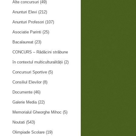
Alte concursuri
(49)
Anunturi Elevi
(212)
Anunturi Profesori
(107)
Asociatie Parinti
(25)
Bacalaureat
(23)
CONCURS – Rădăcini străbune
în contextul multiculturalității
(2)
Concursuri Sportive
(5)
Consiliul Elevilor
(8)
Documente
(46)
Galerie Media
(22)
Memorialul Gheorghe Mihoc
(5)
Noutati
(543)
Olimpiade Scolare
(19)