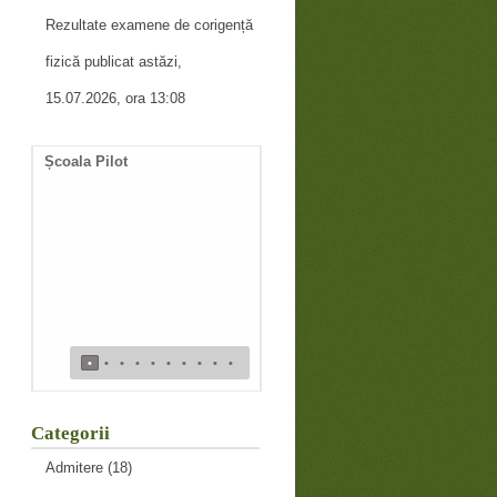
Rezultate examene de corigență
fizică publicat astăzi,
15.07.2026, ora 13:08
Școala Pilot
Documente necesare
întocmire duplicat diplomă
de bacalaureat
•
•
•
•
•
•
•
•
•
•
Categorii
Admitere
(18)