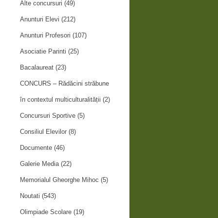
Alte concursuri
(49)
Anunturi Elevi
(212)
Anunturi Profesori
(107)
Asociatie Parinti
(25)
Bacalaureat
(23)
CONCURS – Rădăcini străbune
în contextul multiculturalității
(2)
Concursuri Sportive
(5)
Consiliul Elevilor
(8)
Documente
(46)
Galerie Media
(22)
Memorialul Gheorghe Mihoc
(5)
Noutati
(543)
Olimpiade Scolare
(19)