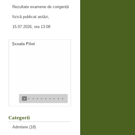
Rezultate examene de corigență
fizică publicat astăzi,
15.07.2026, ora 13:08
Școala Pilot
Documente necesare
întocmire duplicat diplomă
de bacalaureat
•
•
•
•
•
•
•
•
•
•
Categorii
Admitere
(18)