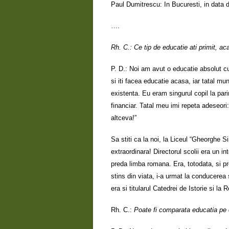
Paul Dumitrescu: In Bucuresti, in data 
….
Rh. C.: Ce tip de educatie ati primit, ac
P. D.: Noi am avut o educatie absolut c
si iti facea educatie acasa, iar tatal 
existenta. Eu eram singurul copil la parin
financiar. Tatal meu imi repeta adeseori
altceva!”
Sa stiti ca la noi, la Liceul “Gheorghe 
extraordinara! Directorul scolii era un 
preda limba romana. Era, totodata, si p
stins din viata, i-a urmat la conducerea 
era si titularul Catedrei de Istorie si la 
Rh. C.:
Poate fi comparata educatia pe c