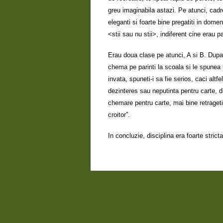
greu imaginabila astazi. Pe atunci, cadre
eleganti si foarte bine pregatiti in domen
<stii sau nu stii>, indiferent cine erau pa
Erau doua clase pe atunci, A si B. Dupa pr
chema pe parinti la scoala si le spunea 
invata, spuneti-i sa fie serios, caci altfe
dezinteres sau neputinta pentru carte, di
chemare pentru carte, mai bine retrageti
croitor”.
In concluzie, disciplina era foarte stric