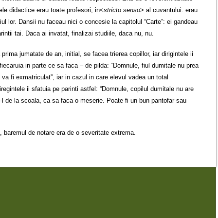
le didactice erau toate profesori, in<
stricto senso
> al cuvantului: erau
iul lor. Dansii nu faceau nici o concesie la capitolul “Carte”: ei gandeau
rintii tai. Daca ai invatat, finalizai studiile, daca nu, nu.
ima jumatate de an, initial, se facea trierea copillor, iar dirigintele ii
fiecaruia in parte ce sa faca – de pilda: “Domnule, fiul dumitale nu prea
l va fi exmatriculat”, iar in cazul in care elevul vadea un total
regintele ii sfatuia pe parinti astfel: “Domnule, copilul dumitale nu are
-l de la scoala, ca sa faca o meserie. Poate fi un bun pantofar sau
ta, baremul de notare era de o severitate extrema.