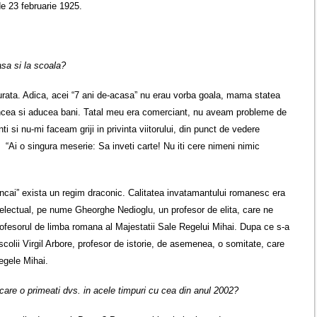
de 23 februarie 1925.
asa si la scoala?
urata. Adica, acei “7 ani de-acasa” nu erau vorba goala, mama statea
muncea si aducea bani. Tatal meu era comerciant, nu aveam probleme de
ti si nu-mi faceam griji in privinta viitorului, din punct de vedere
: “Ai o singura meserie: Sa inveti carte! Nu iti cere nimeni nimic
Sincai” exista un regim draconic. Calitatea invatamantului romanesc era
intelectual, pe nume Gheorghe Nedioglu, un profesor de elita, care ne
rofesorul de limba romana al Majestatii Sale Regelui Mihai. Dupa ce s-a
scolii Virgil Arbore, profesor de istorie, de asemenea, o somitate, care
Regele Mihai.
are o primeati dvs. in acele timpuri cu cea din anul 2002?