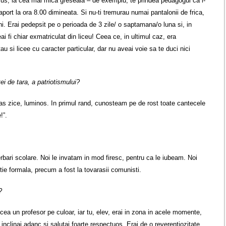
n plus, la cea mai mica greseala – de exemplu, te prindea pedagogul ca i-
aport la ora 8.00 dimineata. Si nu-ti tremurau numai pantalonii de frica,
eni. Erai pedepsit pe o perioada de 3 zile/ o saptamana/o luna si, in
ai fi chiar exmatriculat din liceu! Ceea ce, in ultimul caz, era
au si licee cu caracter particular, dar nu aveai voie sa te duci nici
ei de tara, a patriotismului?
t, as zice, luminos. In primul rand, cunosteam pe de rost toate cantecele
!”.
bari scolare. Noi le invatam in mod firesc, pentru ca le iubeam. Noi
ie formala, precum a fost la tovarasii comunisti.
?
cea un profesor pe culoar, iar tu, elev, erai in zona in acele momente,
e inclinai adanc si salutai foarte respectuos. Erai de o reverentiozitate