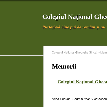
Colegiul Naţional Ghe
Purtaţi-vă bine pui de români şi nu u
Colegiul Naţional Gheorghe Şincai
>
Memo
Memorii
Colegiul Naţional Gheo
Rhea Cristina: Cand si unde v-ati nascu