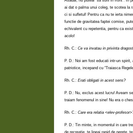
Asadar, nu puteai “sa sufli in front”. I
ai dat o palma unui coleg, te scotea la r
ci si sufletul! Pentru ca nu te ierta nim
functie de gravitatea faptei comise, pute
echivalent cu repetentia, pentru ca exist
acolo!
Rh. C.:
Ce va invatau in privinta dragost
P. D.: Noi am fost educati intr-un spiri
patriotice, incepand cu “Traiasca Regele
Rh. C.:
Erati obligati in acest sens?
P. D.: Nu, exclus acest lucru! Aveam ser
traiam fenomenul in sine! Nu era o chest
Rh. C.:
Care era relatia <elev-profesor>
P. D.: Tin minte, in momentul in care tre
de recreatie, te lipeai rapid de perete, t