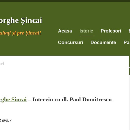
orghe Şincai
Acasa
Istoric
Profesori
itaţi şi pre Şincai!
Concursuri
Documente
Par
rii
rghe Sincai
– Interviu cu dl. Paul Dumitrescu
t dvs.?