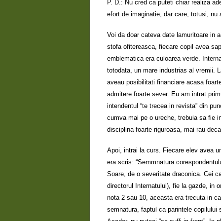
P. D.: Nu cred ca puteti chiar realiza ad
efort de imaginatie, dar care, totusi, nu
Voi da doar cateva date lamuritoare in a
stofa ofitereasca, fiecare copil avea sap
emblematica era culoarea verde. Internat
totodata, un mare industrias al vremii. 
aveau posibilitati financiare acasa foar
admitere foarte sever. Eu am intrat primu
intendentul “te trecea in revista” din pun
cumva mai pe o ureche, trebuia sa fie in r
disciplina foarte riguroasa, mai rau deca
Apoi, intrai la curs. Fiecare elev avea un
era scris: “Semmnatura corespondentului
Soare, de o severitate draconica. Cei car
directorul Internatului), fie la gazde, 
nota 2 sau 10, aceasta era trecuta in ca
semnatura, faptul ca parintele copilului