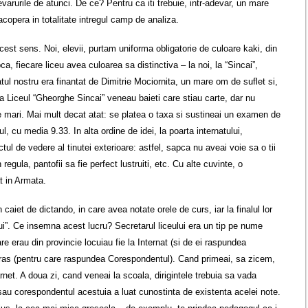
evarurile de atunci. De ce? Pentru ca iti trebuie, intr-adevar, un mare
 acopera in totalitate intregul camp de analiza.
cest sens. Noi, elevii, purtam uniforma obligatorie de culoare kaki, din
ca, fiecare liceu avea culoarea sa distinctiva – la noi, la “Sincai”,
ul nostru era finantat de Dimitrie Mociornita, un mare om de suflet si,
La Liceul “Gheorghe Sincai” veneau baieti care stiau carte, dar nu
te mari. Mai mult decat atat: se platea o taxa si sustineai un examen de
l, cu media 9.33. In alta ordine de idei, la poarta internatului,
ctul de vedere al tinutei exterioare: astfel, sapca nu aveai voie sa o tii
egula, pantofii sa fie perfect lustruiti, etc. Cu alte cuvinte, o
t in Armata.
 caiet de dictando, in care avea notate orele de curs, iar la finalul lor
”. Ce insemna acest lucru? Secretarul liceului era un tip pe nume
e erau din provincie locuiau fie la Internat (si de ei raspundea
in oras (pentru care raspundea Corespondentul). Cand primeai, sa zicem,
rnet. A doua zi, cand veneai la scoala, dirigintele trebuia sa vada
 sau corespondentul acestuia a luat cunostinta de existenta acelei note.