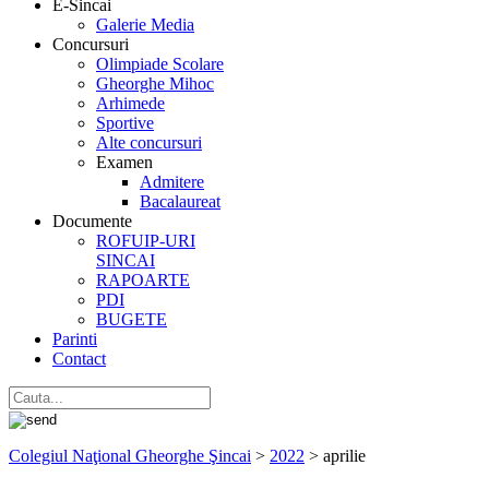
E-Sincai
Galerie Media
Concursuri
Olimpiade Scolare
Gheorghe Mihoc
Arhimede
Sportive
Alte concursuri
Examen
Admitere
Bacalaureat
Documente
ROFUIP-URI
SINCAI
RAPOARTE
PDI
BUGETE
Parinti
Contact
Colegiul Naţional Gheorghe Şincai
>
2022
>
aprilie