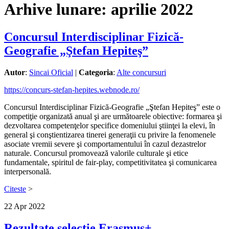
Arhive lunare:
aprilie 2022
Concursul Interdisciplinar Fizică-
Geografie „Ştefan Hepiteş”
Autor
:
Sincai Oficial
|
Categoria
:
Alte concursuri
https://concurs-stefan-
hepites.webnode.ro/
Concursul Interdisciplinar Fizică-Geografie „Ştefan Hepiteş” este o
competiţie organizată anual şi are următoarele obiective: formarea şi
dezvoltarea competenţelor specifice domeniului ştiinţei la elevi, în
general şi conştientizarea tinerei generaţii cu privire la fenomenele
asociate vremii severe şi comportamentului în cazul dezastrelor
naturale. Concursul promovează valorile culturale şi etice
fundamentale, spiritul de fair-play, competitivitatea şi comunicarea
interpersonală.
Citeste
>
22
Apr
2022
Rezultate selecție Erasmus+