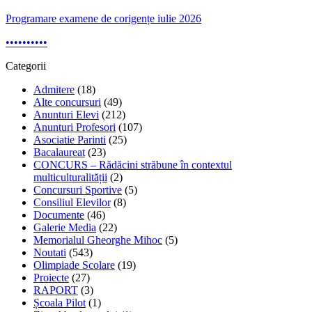
Programare examene de corigențe iulie 2026
•
•
•
•
•
•
•
•
•
•
Categorii
Admitere
(18)
Alte concursuri
(49)
Anunturi Elevi
(212)
Anunturi Profesori
(107)
Asociatie Parinti
(25)
Bacalaureat
(23)
CONCURS – Rădăcini străbune în contextul
multiculturalității
(2)
Concursuri Sportive
(5)
Consiliul Elevilor
(8)
Documente
(46)
Galerie Media
(22)
Memorialul Gheorghe Mihoc
(5)
Noutati
(543)
Olimpiade Scolare
(19)
Proiecte
(27)
RAPORT
(3)
Școala Pilot
(1)