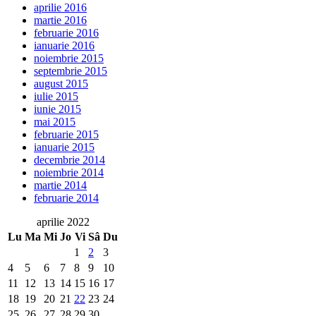
aprilie 2016
martie 2016
februarie 2016
ianuarie 2016
noiembrie 2015
septembrie 2015
august 2015
iulie 2015
iunie 2015
mai 2015
februarie 2015
ianuarie 2015
decembrie 2014
noiembrie 2014
martie 2014
februarie 2014
aprilie 2022
Lu
Ma
Mi
Jo
Vi
Sâ
Du
1
2
3
4
5
6
7
8
9
10
11
12
13
14
15
16
17
18
19
20
21
22
23
24
25
26
27
28
29
30