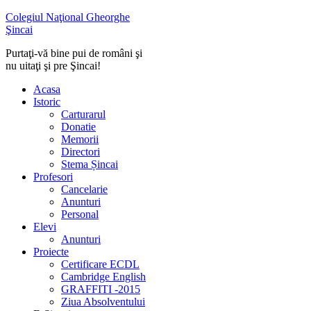
Colegiul Naţional Gheorghe
Şincai
Purtaţi-vă bine pui de români şi
nu uitaţi şi pre Şincai!
Acasa
Istoric
Carturarul
Donatie
Memorii
Directori
Stema Șincai
Profesori
Cancelarie
Anunturi
Personal
Elevi
Anunturi
Proiecte
Certificare ECDL
Cambridge English
GRAFFITI -2015
Ziua Absolventului