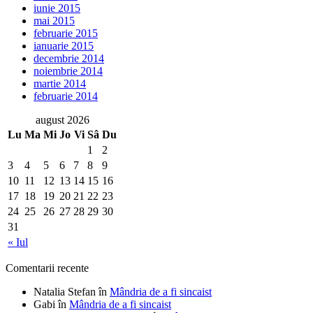
iunie 2015
mai 2015
februarie 2015
ianuarie 2015
decembrie 2014
noiembrie 2014
martie 2014
februarie 2014
august 2026
Lu
Ma
Mi
Jo
Vi
Sâ
Du
1
2
3
4
5
6
7
8
9
10
11
12
13
14
15
16
17
18
19
20
21
22
23
24
25
26
27
28
29
30
31
« Iul
Comentarii recente
Natalia Stefan
în
Mândria de a fi sincaist
Gabi
în
Mândria de a fi sincaist