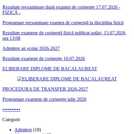
Rezultate reexaminare după examen de corigențe 17.07.2026 -
FIZICĂ -
Programare reexaminare examen de corigență la disciplina fizică
Rezultate examene de corigență fizică publicat astăzi, 15.07.2026,
ora 13:08
Admitere an școlar 2026-2027
Rezultate examene de corigențe 10.07.2026
ELIBERARE DIPLOME DE BACALAUREAT
PROCEDURA DE TRANSFER 2026-2027
Programare examene de corigențe iulie 2026
•
•
•
•
•
•
•
•
•
•
Categorii
Admitere
(18)