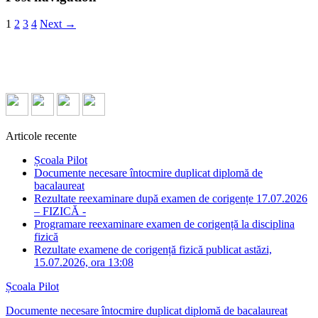
1
2
3
4
Next →
Articole recente
Școala Pilot
Documente necesare întocmire duplicat diplomă de
bacalaureat
Rezultate reexaminare după examen de corigențe 17.07.2026
– FIZICĂ -
Programare reexaminare examen de corigență la disciplina
fizică
Rezultate examene de corigență fizică publicat astăzi,
15.07.2026, ora 13:08
Școala Pilot
Documente necesare întocmire duplicat diplomă de bacalaureat