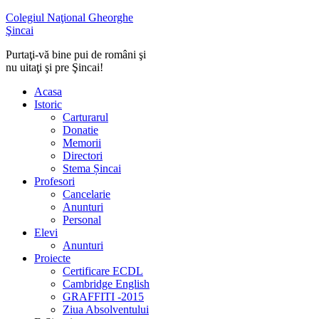
Colegiul Naţional Gheorghe
Şincai
Purtaţi-vă bine pui de români şi
nu uitaţi şi pre Şincai!
Acasa
Istoric
Carturarul
Donatie
Memorii
Directori
Stema Șincai
Profesori
Cancelarie
Anunturi
Personal
Elevi
Anunturi
Proiecte
Certificare ECDL
Cambridge English
GRAFFITI -2015
Ziua Absolventului