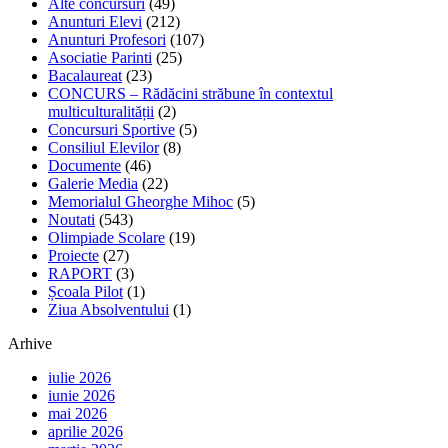
Alte concursuri
(49)
Anunturi Elevi
(212)
Anunturi Profesori
(107)
Asociatie Parinti
(25)
Bacalaureat
(23)
CONCURS – Rădăcini străbune în contextul
multiculturalității
(2)
Concursuri Sportive
(5)
Consiliul Elevilor
(8)
Documente
(46)
Galerie Media
(22)
Memorialul Gheorghe Mihoc
(5)
Noutati
(543)
Olimpiade Scolare
(19)
Proiecte
(27)
RAPORT
(3)
Școala Pilot
(1)
Ziua Absolventului
(1)
Arhive
iulie 2026
iunie 2026
mai 2026
aprilie 2026