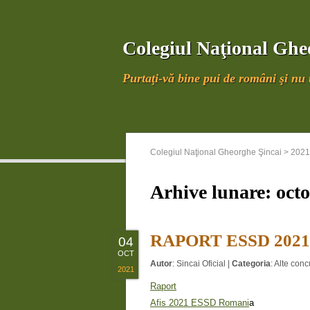
Colegiul Naţional Ghe
Purtaţi-vă bine pui de români şi nu u
Colegiul Naţional Gheorghe Şincai
>
2021
Arhive lunare:
oct
RAPORT ESSD 2021
04
OCT
Autor
:
Sincai Oficial
|
Categoria
:
Alte conc
2021
Raport
Afis 2021 ESSD Romani
a