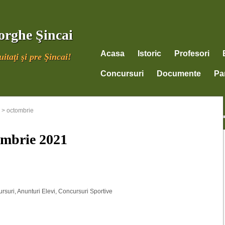
orghe Şincai
Acasa
Istoric
Profesori
itaţi şi pre Şincai!
Concursuri
Documente
Par
>
octombrie
ombrie 2021
ursuri
,
Anunturi Elevi
,
Concursuri Sportive