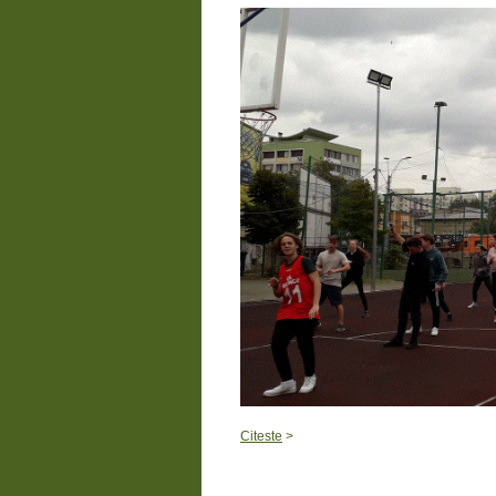
Citeste
>