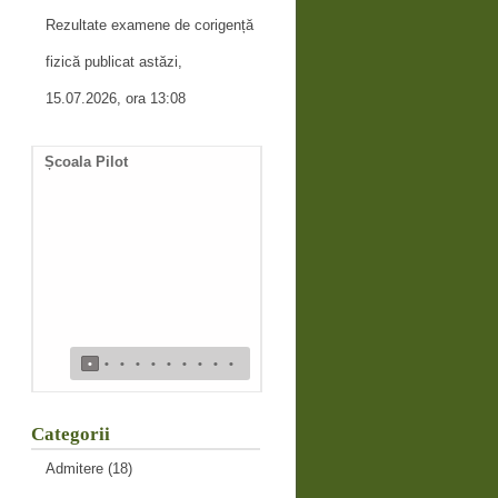
Rezultate examene de corigență
fizică publicat astăzi,
15.07.2026, ora 13:08
Școala Pilot
Documente necesare
întocmire duplicat diplomă
de bacalaureat
•
•
•
•
•
•
•
•
•
•
Categorii
Admitere
(18)