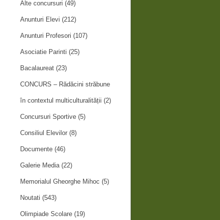
Alte concursuri
(49)
Anunturi Elevi
(212)
Anunturi Profesori
(107)
Asociatie Parinti
(25)
Bacalaureat
(23)
CONCURS – Rădăcini străbune
în contextul multiculturalității
(2)
Concursuri Sportive
(5)
Consiliul Elevilor
(8)
Documente
(46)
Galerie Media
(22)
Memorialul Gheorghe Mihoc
(5)
Noutati
(543)
Olimpiade Scolare
(19)