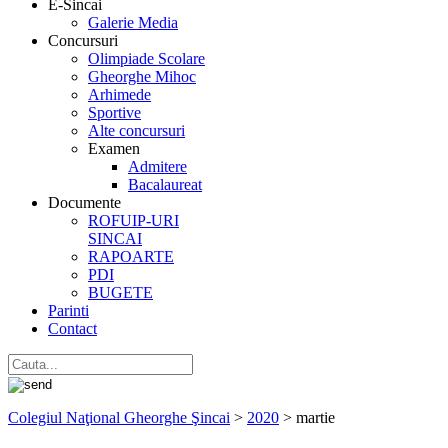
E-Sincai
Galerie Media
Concursuri
Olimpiade Scolare
Gheorghe Mihoc
Arhimede
Sportive
Alte concursuri
Examen
Admitere
Bacalaureat
Documente
ROFUIP-URI
SINCAI
RAPOARTE
PDI
BUGETE
Parinti
Contact
Colegiul Naţional Gheorghe Şincai
>
2020
>
martie