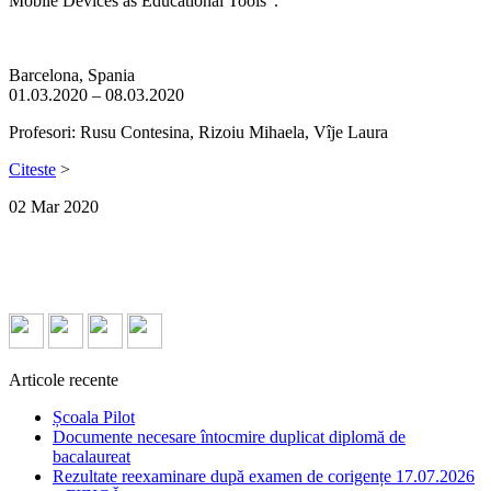
Mobile Devices as Educational Tools”.
Barcelona, Spania
01.03.2020 – 08.03.2020
Profesori: Rusu Contesina, Rizoiu Mihaela, Vîje Laura
Citeste
>
02
Mar
2020
Articole recente
Școala Pilot
Documente necesare întocmire duplicat diplomă de
bacalaureat
Rezultate reexaminare după examen de corigențe 17.07.2026