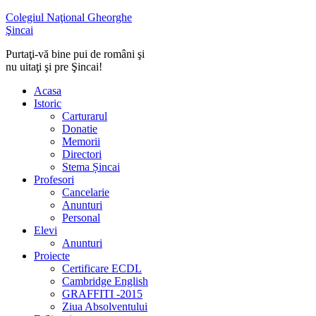
Colegiul Naţional Gheorghe
Şincai
Purtaţi-vă bine pui de români şi
nu uitaţi şi pre Şincai!
Acasa
Istoric
Carturarul
Donatie
Memorii
Directori
Stema Șincai
Profesori
Cancelarie
Anunturi
Personal
Elevi
Anunturi
Proiecte
Certificare ECDL
Cambridge English
GRAFFITI -2015
Ziua Absolventului