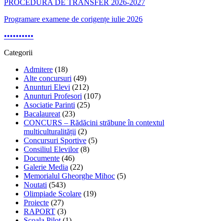
PROCEDURA DE TRANSFER 2026-2027
Programare examene de corigențe iulie 2026
•
•
•
•
•
•
•
•
•
•
Categorii
Admitere
(18)
Alte concursuri
(49)
Anunturi Elevi
(212)
Anunturi Profesori
(107)
Asociatie Parinti
(25)
Bacalaureat
(23)
CONCURS – Rădăcini străbune în contextul
multiculturalității
(2)
Concursuri Sportive
(5)
Consiliul Elevilor
(8)
Documente
(46)
Galerie Media
(22)
Memorialul Gheorghe Mihoc
(5)
Noutati
(543)
Olimpiade Scolare
(19)
Proiecte
(27)
RAPORT
(3)
Școala Pilot
(1)