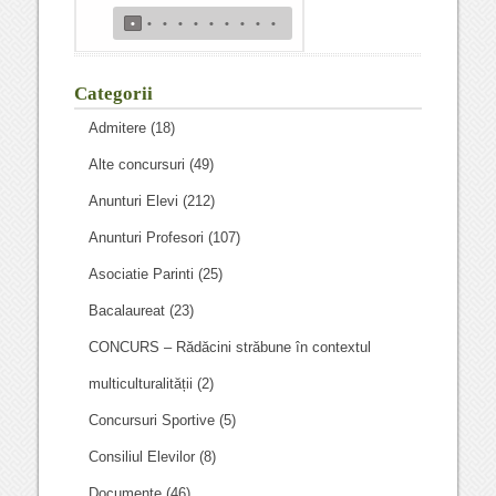
•
•
•
•
•
•
•
•
•
•
Categorii
Admitere
(18)
Alte concursuri
(49)
Anunturi Elevi
(212)
Anunturi Profesori
(107)
Asociatie Parinti
(25)
Bacalaureat
(23)
CONCURS – Rădăcini străbune în contextul
multiculturalității
(2)
Concursuri Sportive
(5)
Consiliul Elevilor
(8)
Documente
(46)