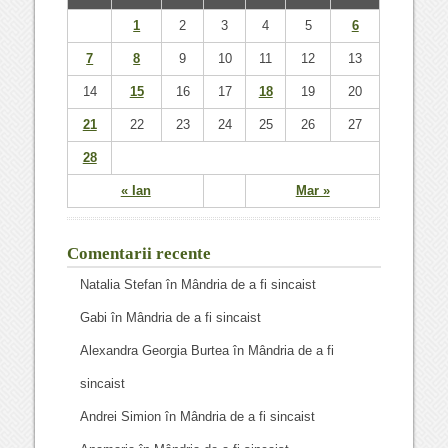
1
2
3
4
5
6
7
8
9
10
11
12
13
14
15
16
17
18
19
20
21
22
23
24
25
26
27
28
« Ian
Mar »
Comentarii recente
Natalia Stefan
în
Mândria de a fi sincaist
Gabi
în
Mândria de a fi sincaist
Alexandra Georgia Burtea
în
Mândria de a fi
sincaist
Andrei Simion
în
Mândria de a fi sincaist