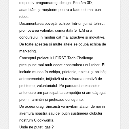
respectiv programare și design. Printăm 3D,
asamblăm și meșterim pentru a face cel mai bun
robot.
Documentarea poveștii echipei într-un jurnal tehnic,
promovarea valorilor, comunității STEM și a
concursului în moduri cât mai atractive și inovative.
De toate acestea și multe altele se ocupă echipa de
marketing.
Conceptul proiectului FIRST Tech Challenge
presupune mai mult decat construirea unui robot. El
include munca în echipa, prietenie, spiritul și abilități
antreprenoriale, inițiativă și rezolvarea creativă de
probleme, voluntariatul. Pe parcursul sezoanelor
anterioare am participat la competiție și am câștigat
premii, amintiri și prețioase cunoștințe.
De aceea dragi Sincaisti va invitam alaturi de noi in
aventura noastra sau cel putin sustinerea clubului
nostrum Clockworks.
Unde ne puteti gasi?