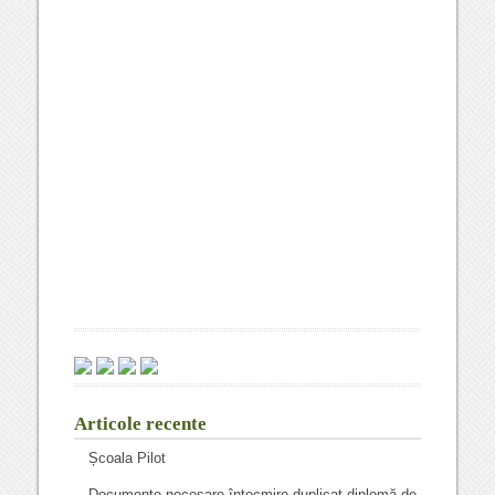
Articole recente
Școala Pilot
Documente necesare întocmire duplicat diplomă de