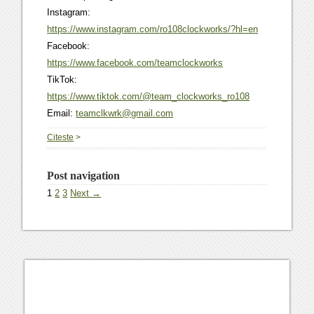
Instagram:
https://www.instagram.com/ro108clockworks/?hl=en
Facebook:
https://www.facebook.com/teamclockworks
TikTok:
https://www.tiktok.com/@team_clockworks_ro108
Email:
teamclkwrk@gmail.com
Citeste
>
Post navigation
1
2
3
Next →