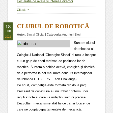
Declaratie de avere si interese director
Citeste
>
CLUBUL DE ROBOTICĂ
18
FEB
Autor
:
Sincai Oficial
|
Categoria
:
Anunturi Elevi
2022
Suntem clubul
de robotica al
Colegiului National ‘Gheorghe Sincai’ si totul a inceput
cu un grup de tineri motivati de pasiunea lor de
robotica. Suntem o echipă activă, energică și dornică
de a performa la cel mai mare concurs internațional
de robotică FTC (FIRST Tech Challenge).
Pe scurt, competiția este formată din două părți:
Procesul de construire a unui robot conform unor
reguli stricte și care va îndeplini sarcini precise.
Dezvoltăm mecanisme atât fizice cât și logice, de
care se ocupă departamentele de mecanică,