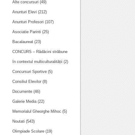
Alte concursuri
(49)
Anunturi Elevi
(212)
Anunturi Profesori
(107)
Asociatie Parinti
(25)
Bacalaureat
(23)
CONCURS – Rădăcini străbune
în contextul multiculturalității
(2)
Concursuri Sportive
(5)
Consiliul Elevilor
(8)
Documente
(46)
Galerie Media
(22)
Memorialul Gheorghe Mihoc
(5)
Noutati
(543)
Olimpiade Scolare
(19)