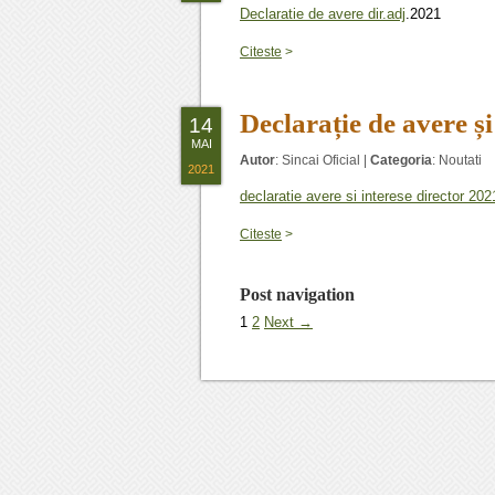
Declaratie de avere dir.adj
.2021
Citeste
>
Declarație de avere 
14
MAI
Autor
:
Sincai Oficial
|
Categoria
:
Noutati
2021
declaratie avere si interese director 202
Citeste
>
Post navigation
1
2
Next →