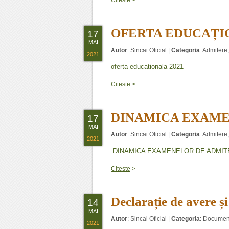
Citeste
>
OFERTA EDUCAȚION
17
MAI
Autor
:
Sincai Oficial
|
Categoria
:
Admitere
2021
oferta educationala 2021
Citeste
>
DINAMICA EXAME
17
MAI
Autor
:
Sincai Oficial
|
Categoria
:
Admitere
2021
DINAMICA EXAMENELOR DE ADMIT
Citeste
>
Declarație de avere 
14
MAI
Autor
:
Sincai Oficial
|
Categoria
:
Documen
2021