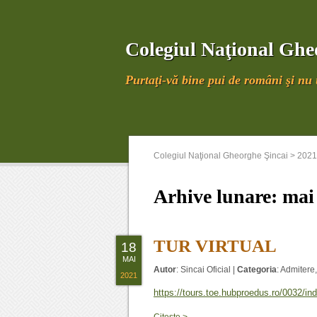
Colegiul Naţional Ghe
Purtaţi-vă bine pui de români şi nu u
Colegiul Naţional Gheorghe Şincai
>
2021
Arhive lunare:
mai
TUR VIRTUAL
18
MAI
Autor
:
Sincai Oficial
|
Categoria
:
Admitere
2021
https://tours.toe.hubproedus.ro/0032/in