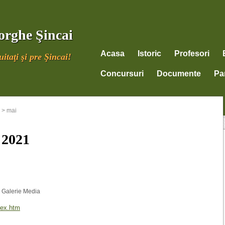
orghe Şincai
Acasa
Istoric
Profesori
itaţi şi pre Şincai!
Concursuri
Documente
Par
>
mai
 2021
,
Galerie Media
dex.htm