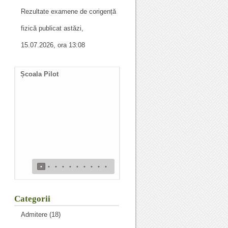
Rezultate examene de corigență
fizică publicat astăzi,
15.07.2026, ora 13:08
Școala Pilot
Documente necesare
întocmire duplicat diplomă
de bacalaureat
•
•
•
•
•
•
•
•
•
•
Categorii
Admitere
(18)