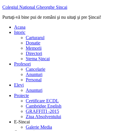
Colegiul Naţional Gheorghe Şincai
Purtaţi-vă bine pui de români şi nu uitaţi şi pre Şincai!
Acasa
Istoric
Carturarul
Donatie
Memorii
Directori
Stema Șincai
Profesori
Cancelarie
Anunturi
Personal
Elevi
Anunturi
Proiecte
Certificare ECDL
Cambridge English
GRAFFITI -2015
Ziua Absolventului
E-Sincai
Galerie Media