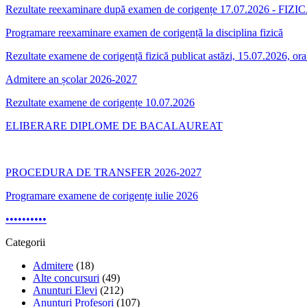
Rezultate reexaminare după examen de corigențe 17.07.2026 - FIZIC
Programare reexaminare examen de corigență la disciplina fizică
Rezultate examene de corigență fizică publicat astăzi, 15.07.2026, or
Admitere an școlar 2026-2027
Rezultate examene de corigențe 10.07.2026
ELIBERARE DIPLOME DE BACALAUREAT
PROCEDURA DE TRANSFER 2026-2027
Programare examene de corigențe iulie 2026
•
•
•
•
•
•
•
•
•
•
Categorii
Admitere
(18)
Alte concursuri
(49)
Anunturi Elevi
(212)
Anunturi Profesori
(107)