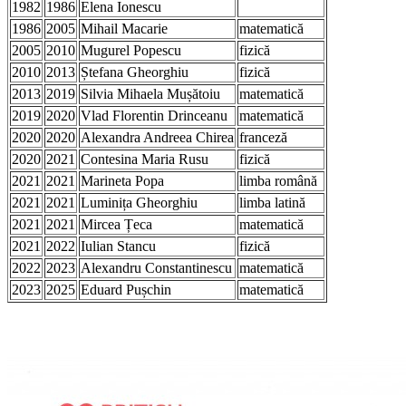
1982
1986
Elena Ionescu
1986
2005
Mihail Macarie
matematică
2005
2010
Mugurel Popescu
fizică
2010
2013
Ștefana Gheorghiu
fizică
2013
2019
Silvia Mihaela Mușătoiu
matematică
2019
2020
Vlad Florentin Drinceanu
matematică
2020
2020
Alexandra Andreea Chirea
franceză
2020
2021
Contesina Maria Rusu
fizică
2021
2021
Marineta Popa
limba română
2021
2021
Luminița Gheorghiu
limba latină
2021
2021
Mircea Țeca
matematică
2021
2022
Iulian Stancu
fizică
2022
2023
Alexandru Constantinescu
matematică
2023
2025
Eduard Pușchin
matematică