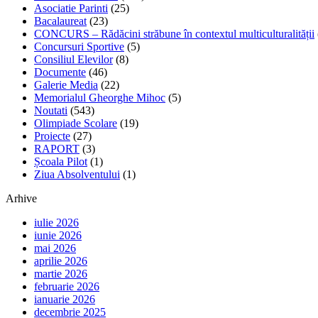
Asociatie Parinti
(25)
Bacalaureat
(23)
CONCURS – Rădăcini străbune în contextul multiculturalității
Concursuri Sportive
(5)
Consiliul Elevilor
(8)
Documente
(46)
Galerie Media
(22)
Memorialul Gheorghe Mihoc
(5)
Noutati
(543)
Olimpiade Scolare
(19)
Proiecte
(27)
RAPORT
(3)
Școala Pilot
(1)
Ziua Absolventului
(1)
Arhive
iulie 2026
iunie 2026
mai 2026
aprilie 2026
martie 2026
februarie 2026
ianuarie 2026
decembrie 2025