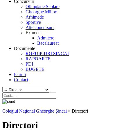
Concursuri
Olimpiade Scolare
Gheorghe Mihoc
Arhimede
Sportive
Alte concursuri
Examen
Admitere
Bacalaureat
Documente
ROFUIP-URI SINCAI
RAPOARTE
PDI
BUGETE
Parinti
Contact
Colegiul Naţional Gheorghe Şincai
>
Directori
Directori