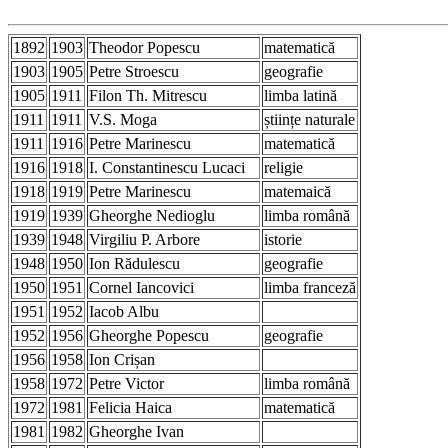
1892
1903
Theodor Popescu
matematică
1903
1905
Petre Stroescu
geografie
1905
1911
Filon Th. Mitrescu
limba latină
1911
1911
V.S. Moga
științe naturale
1911
1916
Petre Marinescu
matematică
1916
1918
I. Constantinescu Lucaci
religie
1918
1919
Petre Marinescu
matemaică
1919
1939
Gheorghe Nedioglu
limba română
1939
1948
Virgiliu P. Arbore
istorie
1948
1950
Ion Rădulescu
geografie
1950
1951
Cornel Iancovici
limba franceză
1951
1952
Iacob Albu
1952
1956
Gheorghe Popescu
geografie
1956
1958
Ion Crișan
1958
1972
Petre Victor
limba română
1972
1981
Felicia Haica
matematică
1981
1982
Gheorghe Ivan