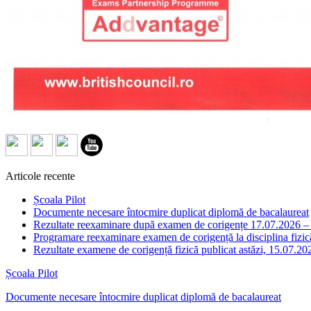
Articole recente
Școala Pilot
Documente necesare întocmire duplicat diplomă de bacalaureat
Rezultate reexaminare după examen de corigențe 17.07.2026 
Programare reexaminare examen de corigență la disciplina fizic
Rezultate examene de corigență fizică publicat astăzi, 15.07.20
Școala Pilot
Documente necesare întocmire duplicat diplomă de bacalaureat