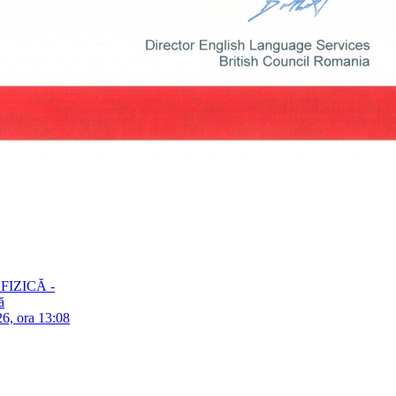
– FIZICĂ -
ă
26, ora 13:08