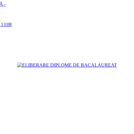
Ă -
a 13:08