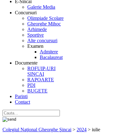
E-Sincai
Galerie Media
Concursuri
Olimpiade Scolare
Gheorghe Mihoc
Arhimede
Sportive
Alte concursuri
Examen
Admitere
Bacalaureat
Documente
ROFUIP-URI
SINCAI
RAPOARTE
PDI
BUGETE
Parinti
Contact
Colegiul Naţional Gheorghe Şincai
>
2024
>
iulie