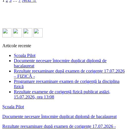
1
2
3
…
7
Next →
Articole recente
Școala Pilot
Documente necesare întocmire duplicat diplomă de
bacalaureat
Rezultate reexaminare după examen de corigențe 17.07.2026
– FIZICĂ -
Programare reexaminare examen de corigență la disciplina
fizică
Rezultate examene de corigență fizică publicat astăzi,
15.07.2026, ora 13:08
Școala Pilot
Documente necesare întocmire duplicat diplomă de bacalaureat
Rezultate reexaminare după examen de corigențe 17.07.2026 -