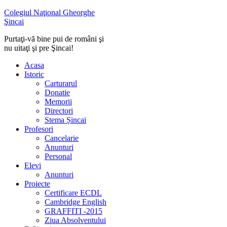
Colegiul Naţional Gheorghe
Şincai
Purtaţi-vă bine pui de români şi
nu uitaţi şi pre Şincai!
Acasa
Istoric
Carturarul
Donatie
Memorii
Directori
Stema Șincai
Profesori
Cancelarie
Anunturi
Personal
Elevi
Anunturi
Proiecte
Certificare ECDL
Cambridge English
GRAFFITI -2015
Ziua Absolventului