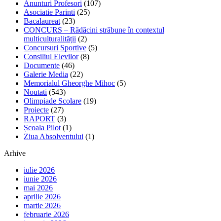
Anunturi Profesori
(107)
Asociatie Parinti
(25)
Bacalaureat
(23)
CONCURS – Rădăcini străbune în contextul
multiculturalității
(2)
Concursuri Sportive
(5)
Consiliul Elevilor
(8)
Documente
(46)
Galerie Media
(22)
Memorialul Gheorghe Mihoc
(5)
Noutati
(543)
Olimpiade Scolare
(19)
Proiecte
(27)
RAPORT
(3)
Școala Pilot
(1)
Ziua Absolventului
(1)
Arhive
iulie 2026
iunie 2026
mai 2026
aprilie 2026
martie 2026
februarie 2026