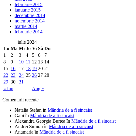
februarie 2015
ianuarie 2015
decembrie 2014
noiembrie 2014
martie 2014
februarie 2014
iulie 2024
Lu
Ma
Mi
Jo
Vi
Sâ
Du
1
2
3
4
5
6
7
8
9
10
11
12
13
14
15
16
17
18
19
20
21
22
23
24
25
26
27
28
29
30
31
« Iun
Aug »
Comentarii recente
Natalia Stefan
în
Mândria de a fi sincaist
Gabi
în
Mândria de a fi sincaist
Alexandra Georgia Burtea
în
Mândria de a fi sincaist
Andrei Simion
în
Mândria de a fi sincaist
Anamaria
în
Mândria de a fi sincaist