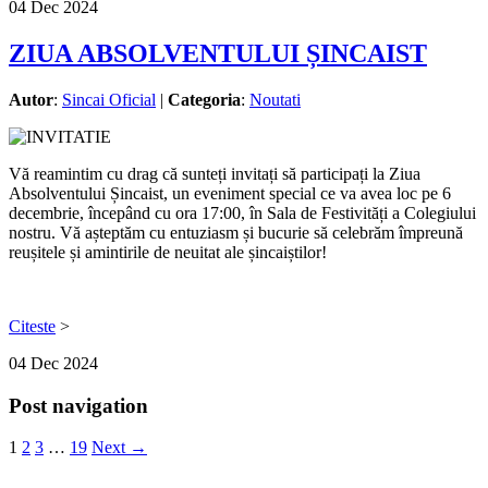
04
Dec
2024
ZIUA ABSOLVENTULUI ȘINCAIST
Autor
:
Sincai Oficial
|
Categoria
:
Noutati
Vă reamintim cu drag că sunteți invitați să participați la Ziua
Absolventului Șincaist, un eveniment special ce va avea loc pe 6
decembrie, începând cu ora 17:00, în Sala de Festivități a Colegiului
nostru. Vă așteptăm cu entuziasm și bucurie să celebrăm împreună
reușitele și amintirile de neuitat ale șincaiștilor!
Citeste
>
04
Dec
2024
Post navigation
1
2
3
…
19
Next →