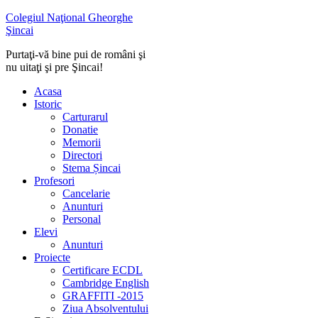
Colegiul Naţional Gheorghe
Şincai
Purtaţi-vă bine pui de români şi
nu uitaţi şi pre Şincai!
Acasa
Istoric
Carturarul
Donatie
Memorii
Directori
Stema Șincai
Profesori
Cancelarie
Anunturi
Personal
Elevi
Anunturi
Proiecte
Certificare ECDL
Cambridge English
GRAFFITI -2015
Ziua Absolventului