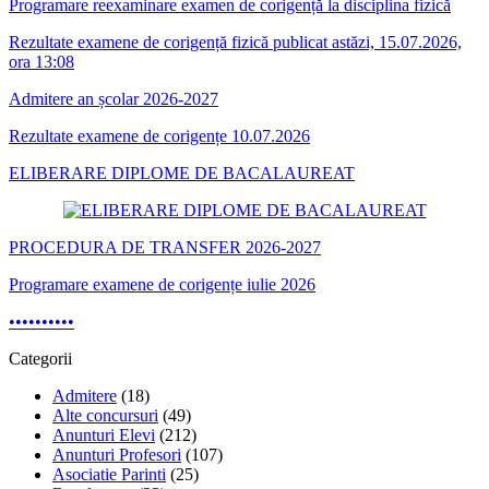
Programare reexaminare examen de corigență la disciplina fizică
Rezultate examene de corigență fizică publicat astăzi, 15.07.2026,
ora 13:08
Admitere an școlar 2026-2027
Rezultate examene de corigențe 10.07.2026
ELIBERARE DIPLOME DE BACALAUREAT
PROCEDURA DE TRANSFER 2026-2027
Programare examene de corigențe iulie 2026
•
•
•
•
•
•
•
•
•
•
Categorii
Admitere
(18)
Alte concursuri
(49)
Anunturi Elevi
(212)
Anunturi Profesori
(107)
Asociatie Parinti
(25)