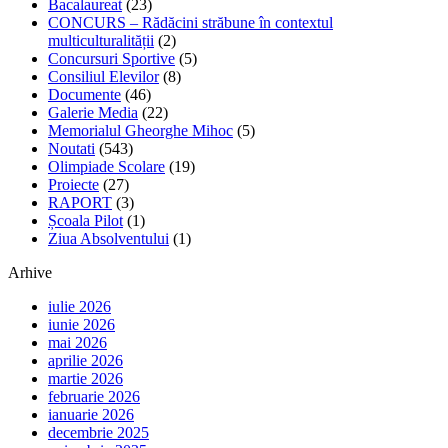
Bacalaureat
(23)
CONCURS – Rădăcini străbune în contextul
multiculturalității
(2)
Concursuri Sportive
(5)
Consiliul Elevilor
(8)
Documente
(46)
Galerie Media
(22)
Memorialul Gheorghe Mihoc
(5)
Noutati
(543)
Olimpiade Scolare
(19)
Proiecte
(27)
RAPORT
(3)
Școala Pilot
(1)
Ziua Absolventului
(1)
Arhive
iulie 2026
iunie 2026
mai 2026
aprilie 2026
martie 2026
februarie 2026
ianuarie 2026
decembrie 2025