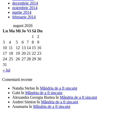
decembrie 2014
noiembrie 2014
martie 2014
februarie 2014
august 2026
Lu
Ma
Mi
Jo
Vi
Sâ
Du
1
2
3
4
5
6
7
8
9
10
11
12
13
14
15
16
17
18
19
20
21
22
23
24
25
26
27
28
29
30
31
« Iul
Comentarii recente
Natalia Stefan
în
Mândria de a fi sincaist
Gabi
în
Mândria de a fi sincaist
Alexandra Georgia Burtea
în
Mândria de a fi sincaist
Andrei Simion
în
Mândria de a fi sincaist
Anamaria
în
Mândria de a fi sincaist