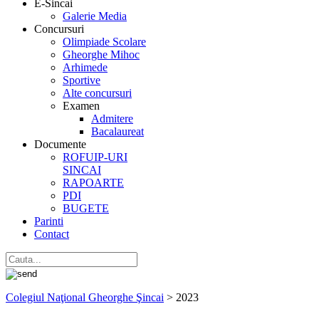
E-Sincai
Galerie Media
Concursuri
Olimpiade Scolare
Gheorghe Mihoc
Arhimede
Sportive
Alte concursuri
Examen
Admitere
Bacalaureat
Documente
ROFUIP-URI
SINCAI
RAPOARTE
PDI
BUGETE
Parinti
Contact
Colegiul Naţional Gheorghe Şincai
>
2023