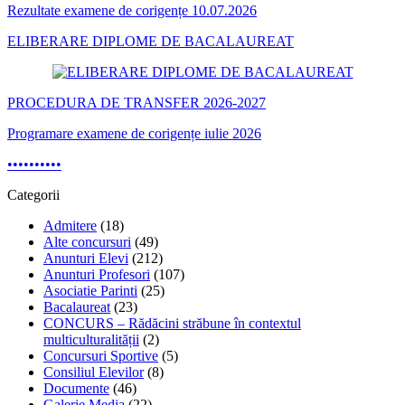
Rezultate examene de corigențe 10.07.2026
ELIBERARE DIPLOME DE BACALAUREAT
PROCEDURA DE TRANSFER 2026-2027
Programare examene de corigențe iulie 2026
•
•
•
•
•
•
•
•
•
•
Categorii
Admitere
(18)
Alte concursuri
(49)
Anunturi Elevi
(212)
Anunturi Profesori
(107)
Asociatie Parinti
(25)
Bacalaureat
(23)
CONCURS – Rădăcini străbune în contextul
multiculturalității
(2)
Concursuri Sportive
(5)
Consiliul Elevilor
(8)
Documente
(46)
Galerie Media
(22)