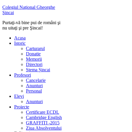
Colegiul Naţional Gheorghe
Şincai
Purtaţi-vă bine pui de români şi
nu uitaţi şi pre Şincai!
Acasa
Istoric
Carturarul
Donatie
Memorii
Directori
Stema Șincai
Profesori
Cancelarie
Anunturi
Personal
Elevi
Anunturi
Proiecte
Certificare ECDL
Cambridge English
GRAFFITI -2015
Ziua Absolventului