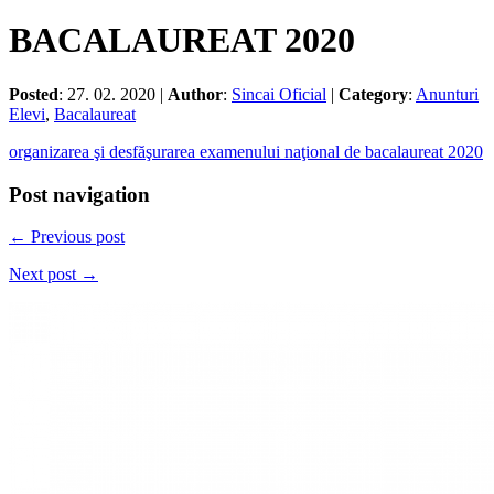
BACALAUREAT 2020
Posted
: 27. 02. 2020 |
Author
:
Sincai Oficial
|
Category
:
Anunturi
Elevi
,
Bacalaureat
organizarea şi desfăşurarea examenului naţional de bacalaureat 2020
Post navigation
← Previous post
Next post →