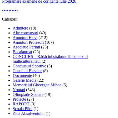
Programare examene de corigențe iulie 2026
•
•
•
•
•
•
•
•
•
•
Categorii
Admitere
(18)
Alte concursuri
(49)
Anunturi Elevi
(212)
Anunturi Profesori
(107)
Asociatie Parinti
(25)
Bacalaureat
(23)
CONCURS – Rădăcini străbune în contextul
multiculturalității
(2)
Concursuri Sportive
(5)
Consiliul Elevilor
(8)
Documente
(46)
Galerie Media
(22)
Memorialul Gheorghe Mihoc
(5)
Noutati
(543)
Olimpiade Scolare
(19)
Proiecte
(27)
RAPORT
(3)
Școala Pilot
(1)
Ziua Absolventului
(1)