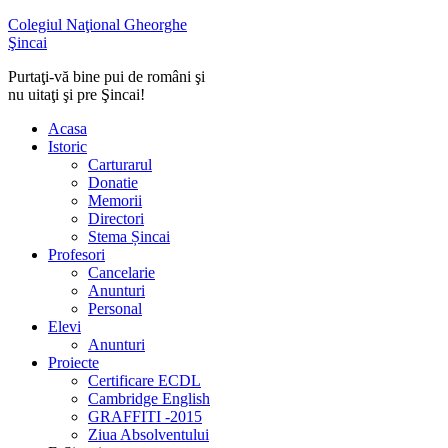
Colegiul Naţional Gheorghe
Şincai
Purtaţi-vă bine pui de români şi
nu uitaţi şi pre Şincai!
Acasa
Istoric
Carturarul
Donatie
Memorii
Directori
Stema Șincai
Profesori
Cancelarie
Anunturi
Personal
Elevi
Anunturi
Proiecte
Certificare ECDL
Cambridge English
GRAFFITI -2015
Ziua Absolventului