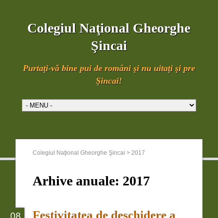
Colegiul Naţional Gheorghe
Şincai
Purtaţi-vă bine pui de români şi nu uitaţi şi pre
Şincai!
Colegiul Naţional Gheorghe Şincai
>
2017
Arhive anuale:
2017
Festivitatea de deschidere a
08