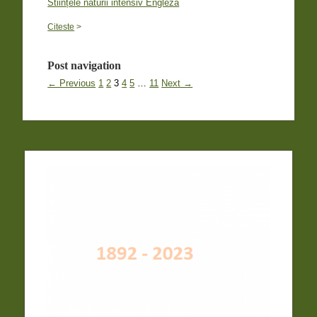
Stiințele naturii intensiv Engleză
Citeste
>
Post navigation
← Previous
1
2
3
4
5
…
11
Next →