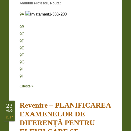
Anunturi Profesori
,
Noutati
9A
9B
9C
9D
9E
9F
9G
9H
9I
Citeste
>
Revenire – PLANIFICAREA
23
AUG
EXAMENELOR DE
2017
DIFERENȚĂ PENTRU