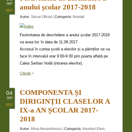
SEP
anului școlar 2017-2018
2017
Autor
:
Sincai Oficial
|
Categoria
:
Noutati
Festivitatea de deschidere a anului școlar 2017-2018
va avea loc în data de 11.09.2017.
Accesul în curtea școlii a elevilor și a părinților se va
face în intervalul orar 9:00-9:30 prin poarta aflată pe
Calea Șerban Vodă (intrarea elevilor).
Citeste
>
COMPONENTA ȘI
04
SEP
DIRIGINȚII CLASELOR A
2017
IX-a AN ȘCOLAR 2017-
2018
Autor
:
Alina Alexandrescu
|
Categoria
:
Anunturi Elevi
,