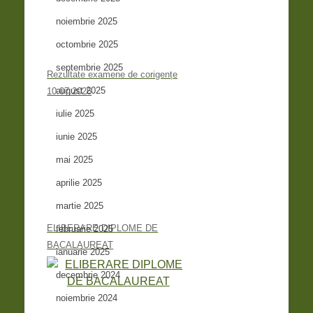
noiembrie 2025
octombrie 2025
septembrie 2025
Rezultate examene de corigențe
august 2025
10.07.2026
iulie 2025
iunie 2025
mai 2025
aprilie 2025
martie 2025
ELIBERARE DIPLOME DE
februarie 2025
BACALAUREAT
ianuarie 2025
decembrie 2024
noiembrie 2024