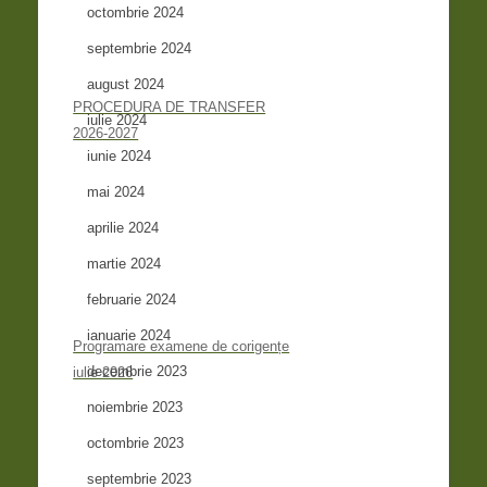
octombrie 2024
septembrie 2024
august 2024
PROCEDURA DE TRANSFER
iulie 2024
2026-2027
iunie 2024
mai 2024
aprilie 2024
martie 2024
februarie 2024
ianuarie 2024
Programare examene de corigențe
decembrie 2023
iulie 2026
noiembrie 2023
octombrie 2023
septembrie 2023