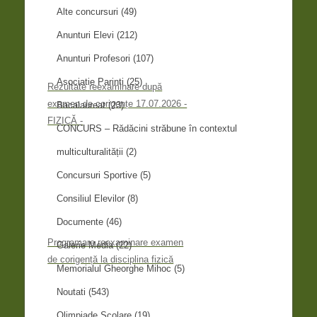
Alte concursuri
(49)
Anunturi Elevi
(212)
Anunturi Profesori
(107)
Asociatie Parinti
(25)
Rezultate reexaminare după
examen de corigențe 17.07.2026 -
Bacalaureat
(23)
FIZICĂ -
CONCURS – Rădăcini străbune în contextul
multiculturalității
(2)
Concursuri Sportive
(5)
Consiliul Elevilor
(8)
Documente
(46)
Programare reexaminare examen
Galerie Media
(22)
de corigență la disciplina fizică
Memorialul Gheorghe Mihoc
(5)
Noutati
(543)
Olimpiade Scolare
(19)