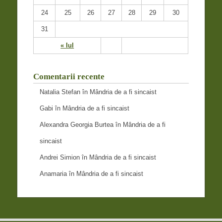
24
25
26
27
28
29
30
31
« Iul
Comentarii recente
Natalia Stefan
în
Mândria de a fi sincaist
Gabi
în
Mândria de a fi sincaist
Alexandra Georgia Burtea
în
Mândria de a fi
sincaist
Andrei Simion
în
Mândria de a fi sincaist
Anamaria
în
Mândria de a fi sincaist