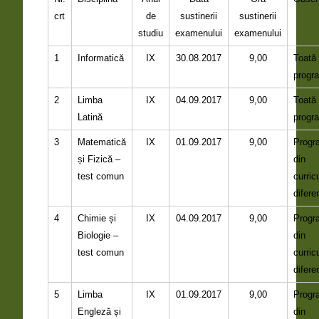
crt
de
sustinerii
sustinerii
studiu
examenului
examenului
1
Informatică
IX
30.08.2017
9,00
Toată
progr
2
Limba
IX
04.09.2017
9,00
Toată
Latină
progr
3
Matematică
IX
01.09.2017
9,00
Progr
și Fizică –
din
test comun
curri
difere
4
Chimie și
IX
04.09.2017
9,00
Progr
Biologie –
din
test comun
curri
difere
5
Limba
IX
01.09.2017
9,00
Progr
Engleză și
din