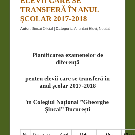
ELEVII CARE SE
TRANSFERĂ ÎN ANUL
ȘCOLAR 2017-2018
Autor
:
Sincai Oficial
|
Categoria
:
Anunturi Elevi
,
Noutati
Planificarea examenelor de
diferență
pentru elevii care se transferă în
anul școlar 2017-2018
în Colegiul Național ”Gheorghe
Șincai” București
Nr.
Disciplina
Anul
Data
Ora
Observ