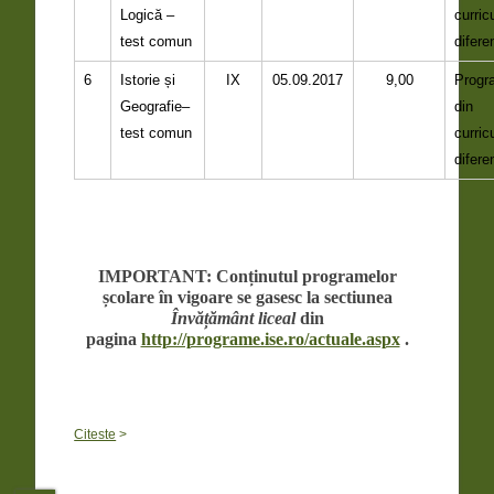
Logică –
curri
test comun
difere
6
Istorie și
IX
05.09.2017
9,00
Progr
Geografie–
din
test comun
curri
difere
IMPORTANT: Conținutul programelor
școlare în vigoare se gasesc la sectiunea
Învățământ liceal
din
pagina
http://programe.ise.ro/actuale.aspx
.
Citeste
>