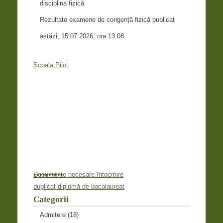
disciplina fizică
Rezultate examene de corigență fizică publicat
astăzi, 15.07.2026, ora 13:08
Școala Pilot
•
•
•
•
•
•
•
•
•
•
Documente necesare întocmire
duplicat diplomă de bacalaureat
Categorii
Admitere
(18)