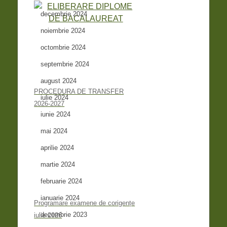
decembrie 2024
noiembrie 2024
octombrie 2024
septembrie 2024
august 2024
PROCEDURA DE TRANSFER
iulie 2024
2026-2027
iunie 2024
mai 2024
aprilie 2024
martie 2024
februarie 2024
ianuarie 2024
Programare examene de corigențe
decembrie 2023
iulie 2026