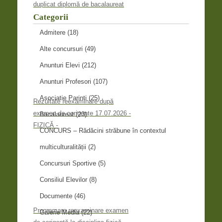
duplicat diplomă de bacalaureat
Categorii
Admitere
(18)
Alte concursuri
(49)
Anunturi Elevi
(212)
Anunturi Profesori
(107)
Asociatie Parinti
(25)
Rezultate reexaminare după
examen de corigențe 17.07.2026 -
Bacalaureat
(23)
FIZICĂ -
CONCURS – Rădăcini străbune în contextul
multiculturalității
(2)
Concursuri Sportive
(5)
Consiliul Elevilor
(8)
Documente
(46)
Programare reexaminare examen
Galerie Media
(22)