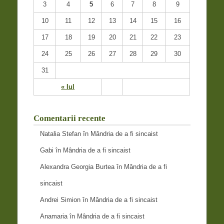
3
4
5
6
7
8
9
10
11
12
13
14
15
16
17
18
19
20
21
22
23
24
25
26
27
28
29
30
31
« Iul
Comentarii recente
Natalia Stefan
în
Mândria de a fi sincaist
Gabi
în
Mândria de a fi sincaist
Alexandra Georgia Burtea
în
Mândria de a fi
sincaist
Andrei Simion
în
Mândria de a fi sincaist
Anamaria
în
Mândria de a fi sincaist