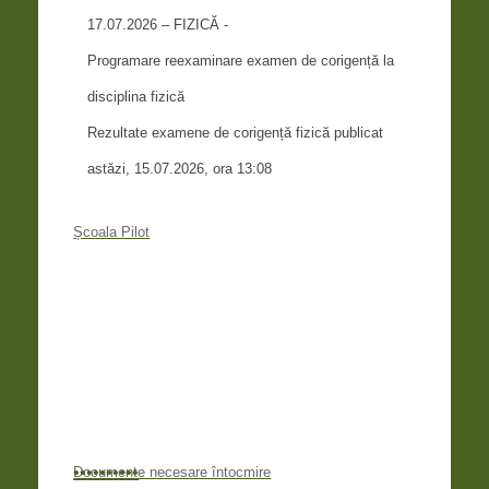
17.07.2026 – FIZICĂ -
Programare reexaminare examen de corigență la
disciplina fizică
Rezultate examene de corigență fizică publicat
astăzi, 15.07.2026, ora 13:08
Școala Pilot
•
•
•
•
•
•
•
•
•
•
Documente necesare întocmire