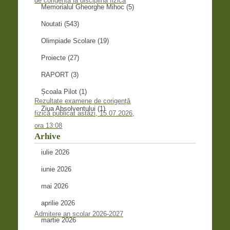
de corigență la disciplina fizică
Memorialul Gheorghe Mihoc
(5)
Noutati
(543)
Olimpiade Scolare
(19)
Proiecte
(27)
RAPORT
(3)
Școala Pilot
(1)
Rezultate examene de corigență
Ziua Absolventului
(1)
fizică publicat astăzi, 15.07.2026,
ora 13:08
Arhive
iulie 2026
iunie 2026
mai 2026
aprilie 2026
Admitere an școlar 2026-2027
martie 2026