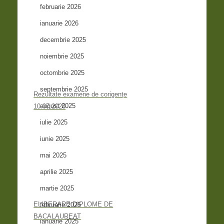
februarie 2026
ianuarie 2026
decembrie 2025
noiembrie 2025
octombrie 2025
septembrie 2025
Rezultate examene de corigențe
august 2025
10.07.2026
iulie 2025
iunie 2025
mai 2025
aprilie 2025
martie 2025
ELIBERARE DIPLOME DE
februarie 2025
BACALAUREAT
ianuarie 2025