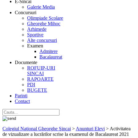
E-Sincai
Galerie Media
Concursuri
Olimpiade Scolare
Gheorghe Mihoc
Arhimede
Sportive
Alte concursuri
Examen
Admitere
Bacalaureat
Documente
ROFUIP-URI
SINCAI
RAPOARTE
PDI
BUGETE
Parinti
Contact
Colegiul Naţional Gheorghe Şincai
>
Anunturi Elevi
>
Activitatea
de vizualizare a lucrărilor scrise la examenul de Bacalaureat 2021