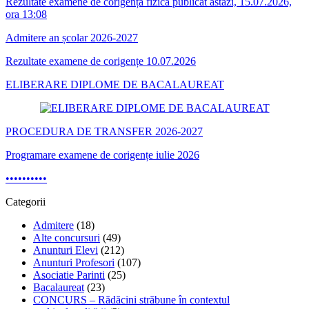
Rezultate examene de corigență fizică publicat astăzi, 15.07.2026,
ora 13:08
Admitere an școlar 2026-2027
Rezultate examene de corigențe 10.07.2026
ELIBERARE DIPLOME DE BACALAUREAT
PROCEDURA DE TRANSFER 2026-2027
Programare examene de corigențe iulie 2026
•
•
•
•
•
•
•
•
•
•
Categorii
Admitere
(18)
Alte concursuri
(49)
Anunturi Elevi
(212)
Anunturi Profesori
(107)
Asociatie Parinti
(25)
Bacalaureat
(23)
CONCURS – Rădăcini străbune în contextul