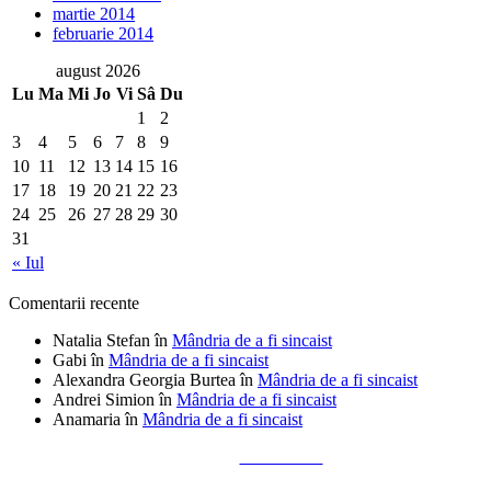
martie 2014
februarie 2014
august 2026
Lu
Ma
Mi
Jo
Vi
Sâ
Du
1
2
3
4
5
6
7
8
9
10
11
12
13
14
15
16
17
18
19
20
21
22
23
24
25
26
27
28
29
30
31
« Iul
Comentarii recente
Natalia Stefan
în
Mândria de a fi sincaist
Gabi
în
Mândria de a fi sincaist
Alexandra Georgia Burtea
în
Mândria de a fi sincaist
Andrei Simion
în
Mândria de a fi sincaist
Anamaria
în
Mândria de a fi sincaist
Tailored by
Alks Diaconu