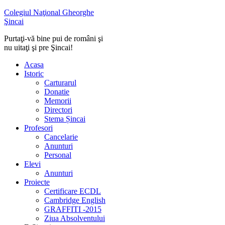
Colegiul Naţional Gheorghe
Şincai
Purtaţi-vă bine pui de români şi
nu uitaţi şi pre Şincai!
Acasa
Istoric
Carturarul
Donatie
Memorii
Directori
Stema Șincai
Profesori
Cancelarie
Anunturi
Personal
Elevi
Anunturi
Proiecte
Certificare ECDL
Cambridge English
GRAFFITI -2015
Ziua Absolventului