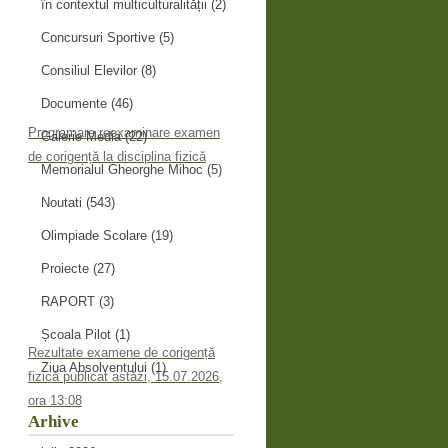
în contextul multiculturalității
(2)
Concursuri Sportive
(5)
Consiliul Elevilor
(8)
Documente
(46)
Programare reexaminare examen
Galerie Media
(22)
de corigență la disciplina fizică
Memorialul Gheorghe Mihoc
(5)
Noutati
(543)
Olimpiade Scolare
(19)
Proiecte
(27)
RAPORT
(3)
Școala Pilot
(1)
Rezultate examene de corigență
Ziua Absolventului
(1)
fizică publicat astăzi, 15.07.2026,
ora 13:08
Arhive