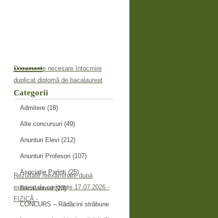
•
•
•
•
•
•
•
•
•
•
Documente necesare întocmire
duplicat diplomă de bacalaureat
Categorii
Admitere
(18)
Alte concursuri
(49)
Anunturi Elevi
(212)
Anunturi Profesori
(107)
Asociatie Parinti
(25)
Rezultate reexaminare după
examen de corigențe 17.07.2026 -
Bacalaureat
(23)
FIZICĂ -
CONCURS – Rădăcini străbune