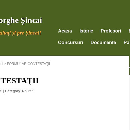
orghe Şincai
Acasa
Istoric
Profesori
itaţi şi pre Şincai!
Concursuri
Documente
Par
ti
>
FORMULAR CONTESTAŢII
TESTAŢII
al
|
Category
:
Noutati