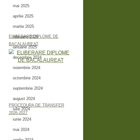
mai 2025
aprilie 2025
martie 2025
ELIBERARE DIPLOME DE
februarie 2025
BACALAUREAT
ianuarie 2025
decembrie 2024
noiembrie 2024
octombrie 2024
septembrie 2024
august 2024
PROCEDURA DE TRANSFER
iulie 2024
2026-2027
iunie 2024
mai 2024
aprilie 2024