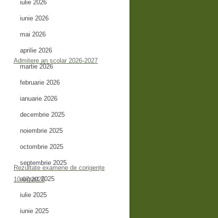
iulie 2026
iunie 2026
mai 2026
aprilie 2026
Admitere an școlar 2026-2027
martie 2026
februarie 2026
ianuarie 2026
decembrie 2025
noiembrie 2025
octombrie 2025
septembrie 2025
Rezultate examene de corigențe
august 2025
10.07.2026
iulie 2025
iunie 2025