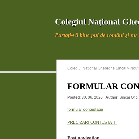
Colegiul Naţional Ghe
Purtaţi-vă bine pui de români şi nu u
Colegiul Naţional Gheorghe Şincai
>
Nouta
FORMULAR CON
Posted
: 30. 06. 2020 |
Author
:
Sincai Ofici
formular contestatie
PRECIZARI CONTESTATII
Post navigation