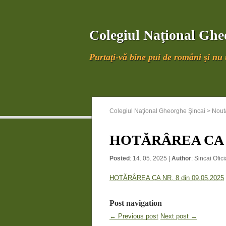
Colegiul Naţional Ghe
Purtaţi-vă bine pui de români şi nu u
Colegiul Naţional Gheorghe Şincai
>
Nouta
HOTĂRÂREA CA NR
Posted
: 14. 05. 2025 |
Author
:
Sincai Ofici
HOTĂRÂREA CA NR. 8 din 09.05.2025
Post navigation
← Previous post
Next post →