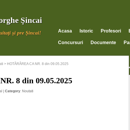
orghe Şincai
Acasa
Istoric
Profesori
itaţi şi pre Şincai!
Concursuri
Documente
Par
ti
>
HOTĂRÂREA CA NR. 8 din 09.05.2025
. 8 din 09.05.2025
al
|
Category
:
Noutati