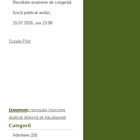
Rezultate examene de corigență
fizică publicat astăzi,
15.07.2026, ora 13:08
Școala Pilot
•
•
•
•
•
•
•
•
•
•
Documente necesare întocmire
duplicat diplomă de bacalaureat
Categorii
Admitere
(18)