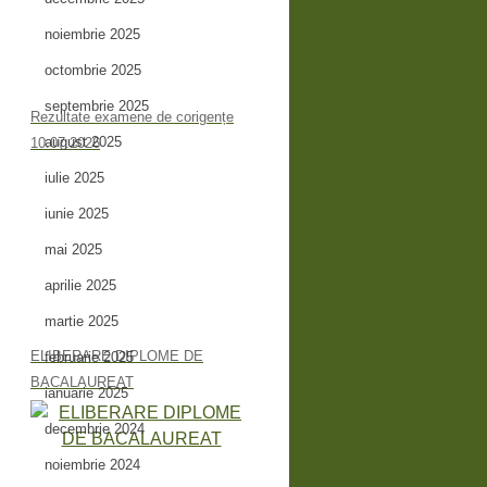
noiembrie 2025
octombrie 2025
septembrie 2025
Rezultate examene de corigențe
august 2025
10.07.2026
iulie 2025
iunie 2025
mai 2025
aprilie 2025
martie 2025
ELIBERARE DIPLOME DE
februarie 2025
BACALAUREAT
ianuarie 2025
decembrie 2024
noiembrie 2024