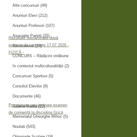
Alte concursuri
(49)
Anunturi Elevi
(212)
Anunturi Profesori
(107)
Asociatie Parinti
(25)
Rezultate reexaminare după
examen de corigențe 17.07.2026 -
Bacalaureat
(23)
FIZICĂ -
CONCURS – Rădăcini străbune
în contextul multiculturalității
(2)
Concursuri Sportive
(5)
Consiliul Elevilor
(8)
Documente
(46)
Programare reexaminare examen
Galerie Media
(22)
de corigență la disciplina fizică
Memorialul Gheorghe Mihoc
(5)
Noutati
(543)
Olimpiade Scolare
(19)