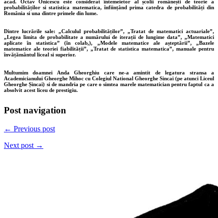
acad. Octav Onicescu este considerat întemeietor al școlii românești de teorie a
probabilităților si statistica matematica, înființând prima catedra de probabilități din
România si una dintre primele din lume.
Dintre lucrările sale: „Calculul probabilităților”, „Tratat de matematici actuariale”,
„Legea limita de probabilitate a numărului de iterații de lungime data”, „Matematici
aplicate în statistica” (în colab,), „Modele matematice ale așteptării”, „Bazele
matematice ale teoriei fiabilității”, „Tratat de statistica matematica”, manuale pentru
învățământul liceal si superior.
Multumim doamnei Anda Gheorghiu care ne-a amintit de legatura stransa a
Academicianului Gheorghe Mihoc cu Colegiul National Gheorghe Sincai (pe atunci Liceul
Gheorghe Șincai) si de mandria pe care o simtea marele matematician pentru faptul ca a
absolvit acest liceu de prestigiu.
Post navigation
← Previous post
Next post →