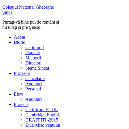
Colegiul Naţional Gheorghe
Şincai
Purtaţi-vă bine pui de români şi
nu uitaţi şi pre Şincai!
Acasa
Istoric
Carturarul
Donatie
Memorii
Directori
Stema Șincai
Profesori
Cancelarie
Anunturi
Personal
Elevi
Anunturi
Proiecte
Certificare ECDL
Cambridge English
GRAFFITI -2015
Ziua Absolventului