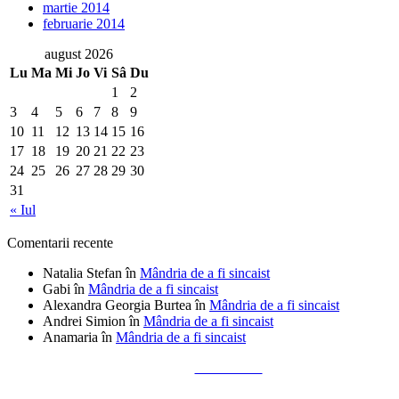
martie 2014
februarie 2014
august 2026
Lu
Ma
Mi
Jo
Vi
Sâ
Du
1
2
3
4
5
6
7
8
9
10
11
12
13
14
15
16
17
18
19
20
21
22
23
24
25
26
27
28
29
30
31
« Iul
Comentarii recente
Natalia Stefan
în
Mândria de a fi sincaist
Gabi
în
Mândria de a fi sincaist
Alexandra Georgia Burtea
în
Mândria de a fi sincaist
Andrei Simion
în
Mândria de a fi sincaist
Anamaria
în
Mândria de a fi sincaist
Tailored by
Alks Diaconu